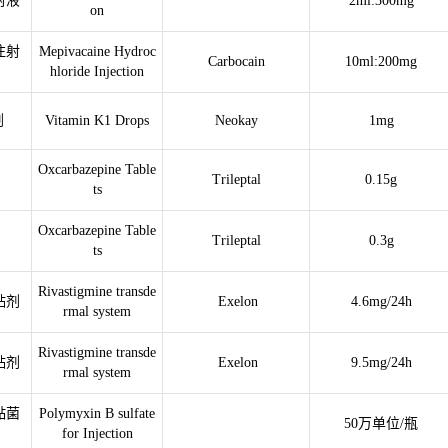
射液
2ml:300mg
on
注射
Mepivacaine Hydroc
Carbocain
10ml:200mg
hloride Injection
剂
Vitamin K1 Drops
Neokay
1mg
Oxcarbazepine Table
Trileptal
0.15g
ts
Oxcarbazepine Table
Trileptal
0.3g
ts
Rivastigmine transde
贴剂
Exelon
4.6mg/24h
rmal system
Rivastigmine transde
贴剂
Exelon
9.5mg/24h
rmal system
黏菌
Polymyxin B sulfate
50万单位/瓶
for Injection