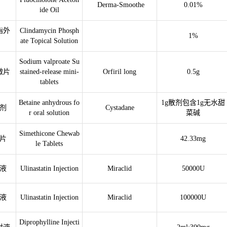
Derma-Smoothe
0.01%
ide Oil
酯外
Clindamycin Phosph
1%
ate Topical Solution
Sodium valproate Su
微片
stained-release mini-
Orfiril long
0.5g
tablets
Betaine anhydrous fo
1g散剂包含1g无水甜
剂
Cystadane
r oral solution
菜碱
Simethicone Chewab
片
42.33mg
le Tablets
液
Ulinastatin Injection
Miraclid
50000U
液
Ulinastatin Injection
Miraclid
100000U
Diprophylline Injecti