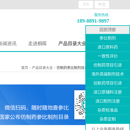
EN
中文
服务热线:
189-8891-9897
回到顶部
参比制剂
新闻资讯
走进桐晖
产品目录大全
进口原料药
一致性评价
仿制药项目引进
首页
>
产品目录大全
>
仿制药参比制剂目录
>
第四十七批
海外高端制剂技术
创新药项目引进
进口原辅料注册
进口制剂注册
杂质标准品
杂质定制
以上业务服务热线