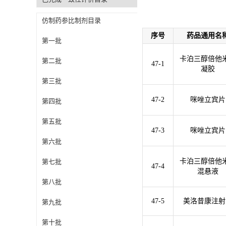
仿制药参比制剂目录
序号
药品通用名
第一批
卡泊三醇倍他
第二批
47-1
凝胶
第三批
47-2
咪唑立宾片
第四批
第五批
47-3
咪唑立宾片
第六批
卡泊三醇倍他
第七批
47-4
混悬液
第八批
47-5
美洛昔康注射
第九批
第十批