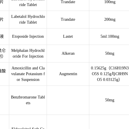
片
Trandate
100mg
ride Tablet
Labetalol Hydrochlo
片
Trandate
200mg
ride Tablet
液
Etoposide Injection
Lastet
5ml:100mg
法仑
Melphalan Hydrochl
Alkeran
50mg
剂）
oride For Injection
Amoxicillin and Cla
0.15625g（C16H19N3
维酸
vulanate Potassium f
Augmentin
O5S 0.125g与C8H9N
or Suspension
O5 0.03125g）
Benzbromarone Tabl
50mg
ets