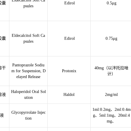
Eldecalcitol Soft Ca
胶囊
Edirol
0.5μg
psules
Eldecalcitol Soft Ca
胶囊
Edirol
0.75μg
psules
Pantoprazole Sodiu
溶干
40mg（以泮托拉唑
m for Suspension, D
Protonix
计）
elayed Release
Haloperidol Oral Sol
溶液
Haldol
2mg/ml
ution
1ml:0.2mg、2ml:0.4m
Glycopyrrolate Injec
液
g、5ml:1mg、20ml:4
tion
mg、