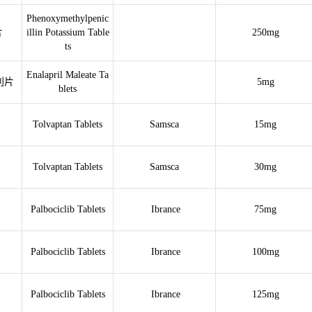
Phenoxymethylpenic
片
illin Potassium Table
250mg
ts
Enalapril Maleate Ta
利片
5mg
blets
Tolvaptan Tablets
Samsca
15mg
Tolvaptan Tablets
Samsca
30mg
Palbociclib Tablets
Ibrance
75mg
Palbociclib Tablets
Ibrance
100mg
Palbociclib Tablets
Ibrance
125mg