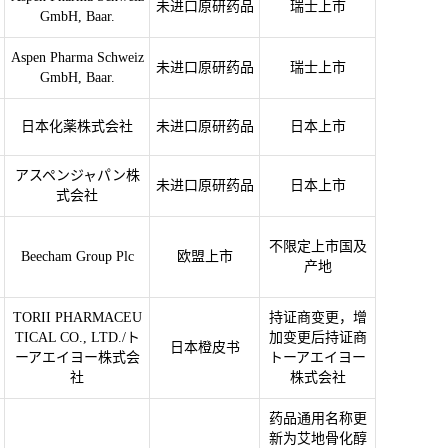
未进口原研药品
瑞士上市
GmbH, Baar.
Aspen Pharma Schweiz
未进口原研药品
瑞士上市
GmbH, Baar.
日本化薬株式会社
未进口原研药品
日本上市
アスペンジャパン株
未进口原研药品
日本上市
式会社
不限定上市国及
Beecham Group Plc
欧盟上市
产地
TORII PHARMACEU
持证商变更，增
TICAL CO., LTD./ト
加变更后持证商
日本橙皮书
ーアエイヨー株式会
トーアエイヨー
社
株式会社
药品通用名称更
新为艾地骨化醇