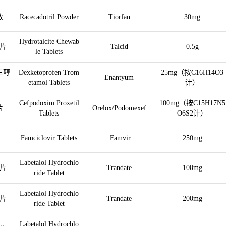
散
Racecadotril Powder
Tiorfan
30mg
Hydrotalcite Chewab
片
Talcid
0.5g
le Tablets
三醇
Dexketoprofen Trom
25mg（按C16H14O3
Enantyum
etamol Tablets
计）
Cefpodoxim Proxetil
100mg（按C15H17N5
片
Orelox/Podomexef
Tablets
O6S2计）
Famciclovir Tablets
Famvir
250mg
Labetalol Hydrochlo
片
Trandate
100mg
ride Tablet
Labetalol Hydrochlo
片
Trandate
200mg
ride Tablet
Labetalol Hydrochlo