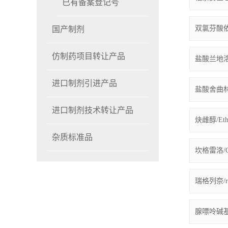
已有备案登记号
双氯芬酸依泊胺/
国产制剂
仿制药项目转让产品
盐酸兰地洛尔/L
进口制剂引进产品
盐酸舍曲林/Ser
进口制剂技术转让产品
炔雌醇/Ethin
杂质标准品
坎格雷洛/Ca
瑞格列奈/rep
腺嘌呤碱基；维