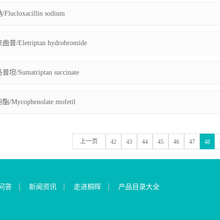
ucloxacillin sodium
Eletriptan hydrobromide
Sumatriptan succinate
ycophenolate mofetil
上一页
42
43
44
45
46
47
48
问答
新闻资讯
走进桐晖
产品目录大全