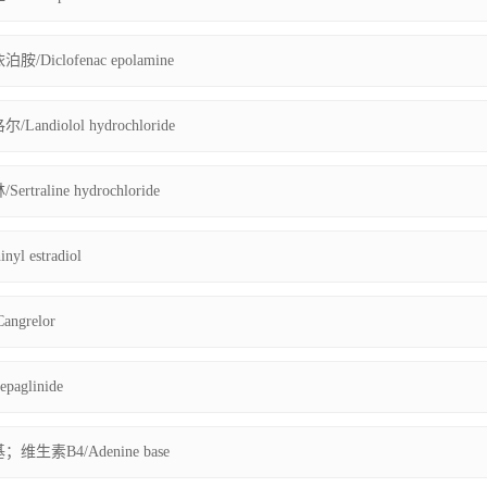
Diclofenac epolamine
andiolol hydrochloride
traline hydrochloride
yl estradiol
ngrelor
aglinide
生素B4/Adenine base