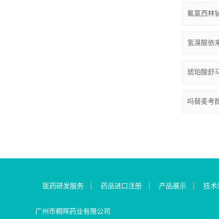
氟氯西林钠/Fl
氢溴酸依来曲普/
琥珀酸舒马普坦/
吗替麦考酚酯/M
医药研发服务
药品进口注册
产品展示
技术
广州市桐晖药业有限公司