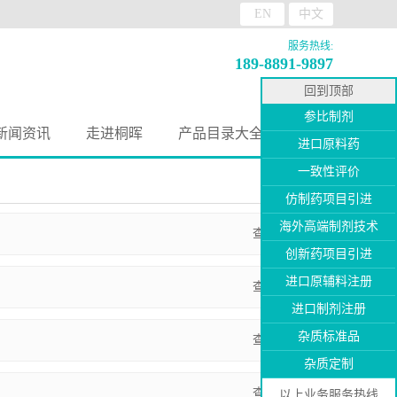
EN
中文
服务热线:
189-8891-9897
回到顶部
参比制剂
新闻资讯
走进桐晖
产品目录大全
进口原料药
一致性评价
仿制药项目引进
海外高端制剂技术
查看详情
创新药项目引进
进口原辅料注册
查看详情
进口制剂注册
杂质标准品
查看详情
杂质定制
查看详情
以上业务服务热线