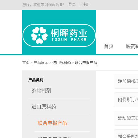
登录
注册
您好，欢迎来到桐晖药业!
首页
医药
首页
>
产品展示
>
进口原料药
>
联合申报产品
产品类别：
瑞加德松/Re
参比制剂
阿伐斯汀/Acr
进口原料药
琥珀酸夫罗曲坦/
联合申报产品
福奈妥匹坦/Fo