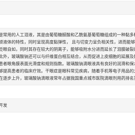
是常用的人工泪液，其是由葡萄糖醛酸和乙酰氨基葡萄糖组成的一种黏多
顿液体的特性，同时呈现高度黏弹性， 且与切变力呈负相关性，进而能
眨眼自如，同时其存在较大的阴离子，能够吸附水分进而延长了泪膜破裂
此外，玻璃酸钠还可以与纤维蛋白相互结合，从而促进上皮细胞的延展及
患者眼角膜表面光滑度和规则指数。玻璃酸钠滴眼液具有良好的润滑和保
够提高患者的临床疗效。干眼症是眼科常见疾病，随着手机等电子用品的
在逐步上升，玻璃酸钠滴眼液常年占据我国重点城市医院滴眼剂用药排名
开发