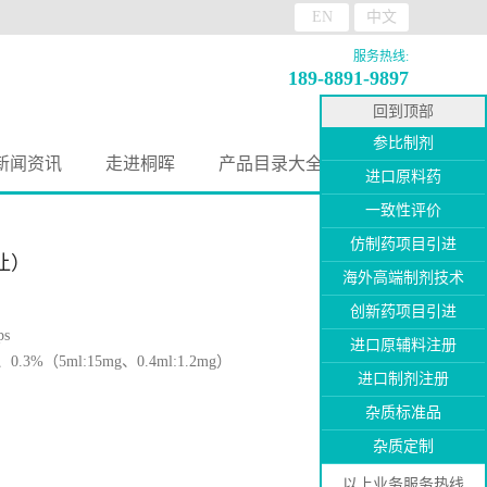
EN
中文
服务热线:
189-8891-9897
回到顶部
参比制剂
新闻资讯
走进桐晖
产品目录大全
进口原料药
一致性评价
仿制药项目引进
让）
海外高端制剂技术
创新药项目引进
ps
进口原辅料注册
0.3%（5ml:15mg、0.4ml:1.2mg）
进口制剂注册
杂质标准品
杂质定制
以上业务服务热线