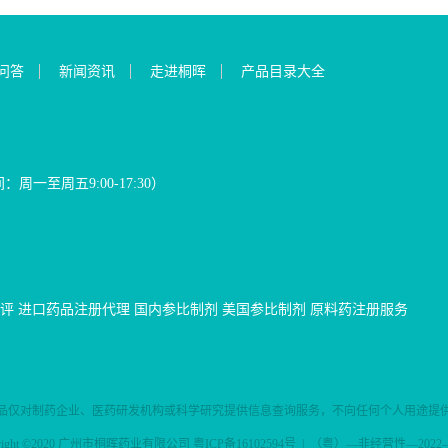
问答
新闻资讯
走进桐晖
产品目录大全
间：周一至周五9:00-17:30）
评
进口药品注册代理
国内参比制剂
美国参比制剂
原料药注册服务
品仅对制药企业、医药研发机构或科学研究提供信息查询服务，不向任何个人用途提
yright ©2020 广州市桐晖药业有限公司
粤ICP备16102594号
| （粤）—非经营性—2022—