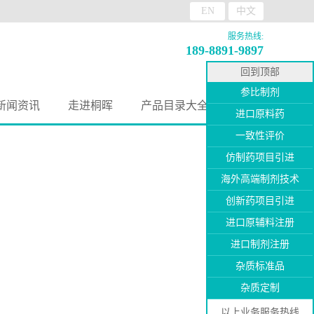
EN
中文
服务热线:
189-8891-9897
回到顶部
参比制剂
新闻资讯
走进桐晖
产品目录大全
进口原料药
一致性评价
仿制药项目引进
海外高端制剂技术
创新药项目引进
进口原辅料注册
进口制剂注册
杂质标准品
杂质定制
以上业务服务热线