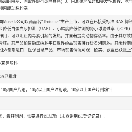
部动脉阻塞、间歇性跛行或静息痛；3．内耳循环障碍如突发性耳聋、老年
视网膜动脉栓塞。
erckle公司以商品名“Tentomer”生产上市，可以在已接受标准 RAS 抑制
步降低白蛋白尿排泄（UAE）、小幅度降低估测的肾小球滤过率（eGFR
作用，可以阻止内毒素引起的发热，并显著提高动物存活率。由于其疗效好
青睐。其产品销售额连续多年在世界药品销售排行榜名列前茅。其缓释剂
转让&制剂进口；医保目录产品；市场销售情况可观；欧美、欧盟已获批上
/耳鼻喉科
FDA已批准
10家国产片剂，10家以上国产注射液，10家以上国产片剂粉针
分类，缓释制剂，需要进行BE试验（未查询到BE登记记录）。