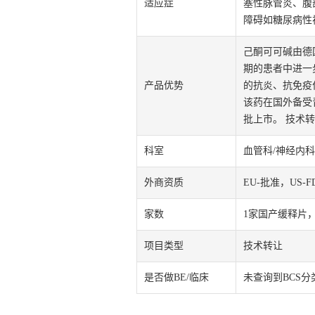
适应症
塞性脉管炎、腹
障碍如糖尿病性
己酮可可碱由德国M
期的患者中进一
产品优势
的抗炎、抗免疫
该药在国外备受
批上市。 技术
科室
血管科/神经内科
外商资质
EU-批准，US-
家数
1家国产缓释片，
项目类型
技术转让
是否做BE/临床
未查询到BCS