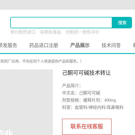
参比制剂进口
杂质标准品
仿制药一致性评价
原料药联合申报
研发服务
药品进口注册
产品展示
技术问答
研和药厂应用，不向任何个人用途提供产品和服务。）
己酮可可碱技术转让
产品简介：
中文名：己酮可可碱
剂型规格：缓释片剂：400mg
科室：血管科/神经内科/耳鼻喉科
联系在线客服