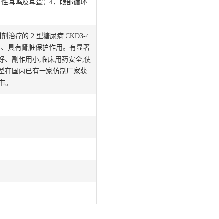
性耳鸣及耳聋；4．眼部循环
剂治疗的 2 型糖尿病 CKD3-4
）、具有肾脏保护作用。有显著
、副作用小,临床用药安全,使
型在国内已有一家仿制厂家获
市。