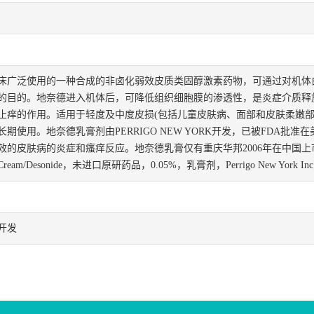
床广泛使用的一种合成的非卤化弱效皮质类固醇激素药物，可通过对机体
的目的。地奈德进入机体后，可降低组织细胞膜的渗透性，是炎症介质释
止痒的作用。适用于轻度及中度皮损(包括儿童皮肤病、面部和皮肤柔嫩部
期使用。地奈德乳膏剂由PERRIGO NEW YORK开发，已被FDA批
效的皮肤病的炎症和瘙痒反应。地奈德乳膏仅有重庆华邦2006年在中国
 Cream/Desonide，未进口原研药品，0.05%，乳膏剂，Perrigo New Yo
开发