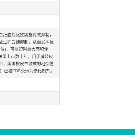
白细胞趋化性实施有效抑制，
放过程受到抑制，从而发挥抗
位)，可以短时较大面积使
准在美国上市数十年，用于减轻皮
上市，美国橙皮书收载的地奈德
rk Inc）已被CDE公示为参比制剂。