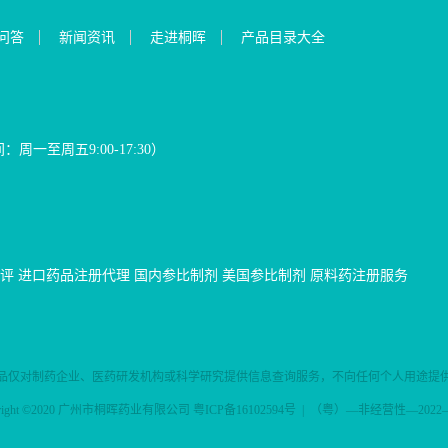
问答
新闻资讯
走进桐晖
产品目录大全
间：周一至周五9:00-17:30）
评
进口药品注册代理
国内参比制剂
美国参比制剂
原料药注册服务
品仅对制药企业、医药研发机构或科学研究提供信息查询服务，不向任何个人用途提
yright ©2020 广州市桐晖药业有限公司
粤ICP备16102594号
| （粤）—非经营性—2022—