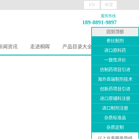
EN
中文
服务热线:
189-8891-9897
回到顶部
参比制剂
新闻资讯
走进桐晖
产品目录大全
进口原料药
一致性评价
仿制药项目引进
海外高端制剂技术
创新药项目引进
进口原辅料注册
进口制剂注册
杂质标准品
杂质定制
以上业务服务热线