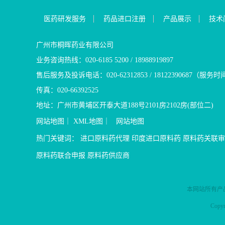
医药研发服务
药品进口注册
产品展示
技术
广州市桐晖药业有限公司
业务咨询热线：020-6185 5200 / 18988919897
售后服务及投诉电话：020-62312853 / 18122390687（服务时
传真：020-66392525
地址：广州市黄埔区开泰大道188号2101房2102房(部位二)
网站地图
｜
XML地图
｜
网站地图
热门关键词：
进口原料药代理
印度进口原料药
原料药关联审
原料药联合申报
原料药供应商
本网站所有产
Cop