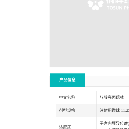
产品信息
中文名称
醋酸亮丙瑞林
剂型规格
注射用微球 11.25m
子宫内膜异位症
适应症