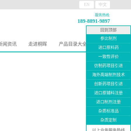
EN
中文
服务热线:
189-8891-9897
回到顶部
参比制剂
新闻资讯
走进桐晖
产品目录大全
进口原料药
一致性评价
仿制药项目引进
海外高端制剂技术
创新药项目引进
进口原辅料注册
进口制剂注册
杂质标准品
杂质定制
以上业务服务热线