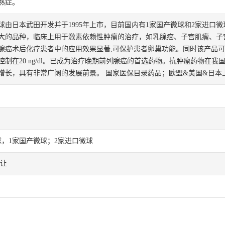
熟症。
球由日本武田开发并于1995年上市，目前国内有1家国产微球和2家进口
大的品种，临床上用于激素依赖性肿瘤的治疗，如乳腺癌、子宫肌瘤、子
腺癌术后化疗患者中的应用效果显著,可保护患者卵巢功能。同时该产品
制在20 ng/dl。已成为治疗晚期前列腺癌的首选药物。抗肿瘤药物在我国
增长，具有非常广阔的发展前景。 国家医保目录药品；欧盟&美国&日本
球，1家国产微球；2家进口微球
转让