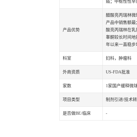
癌；中枢性性早
醋酸亮丙瑞林微
产品中销售额最
产品优势
酸亮丙瑞林在乳
睾酮较长时间地控
年以来一直稳步
科室
妇科，肿瘤科
外商资质
US-FDA批准
家数
1家国产缓释微
项目类型
制剂引进/技术
是否做BE/临床
-