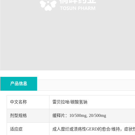
产品信息
中文名称
雷贝拉唑/碳酸氢钠
剂型规格
缓释片：10/500mg, 20/500mg
适应症
成人糜烂或溃疡性GERD的愈合/维持，症状