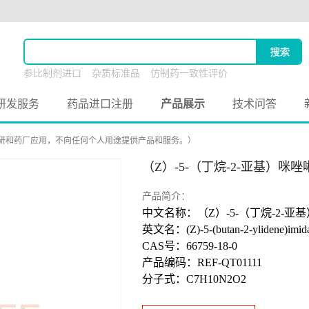
参比制剂进口
杂质标准品
仿制药一致性评价
原料药联合申报
研发服务
药品进口注册
产品展示
技术问答
研和药厂应用，不向任何个人用途提供产品和服务。）
（Z）-5-（丁烷-2-亚基）咪唑啉
产品简介：
中文名称：（Z）-5-（丁烷-2-亚基
英文名：(Z)-5-(butan-2-ylidene)imidaz
CAS号：66759-18-0
产品编码：REF-QT01111
分子式：C7H10N2O2