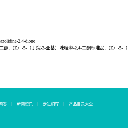
olidine-2,4-dione
-二酮,（Z）-5-（丁烷-2-亚基）咪唑啉-2,4-二酮标准品,（Z）-5-（
问答
新闻资讯
走进桐晖
产品目录大全