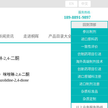
EN
中文
服务热线:
189-8891-9897
回到顶部
参比制剂
新闻资讯
走进桐晖
产品目录大全
进口原料药
一致性评价
仿制药项目引进
-2,4-二酮
海外高端制剂技术
创新药项目引进
）咪唑啉-2,4-二酮
进口原辅料注册
olidine-2,4-dione
进口制剂注册
杂质标准品
杂质定制
以上业务服务热线