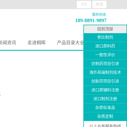
EN
中文
服务热线:
189-8891-9897
回到顶部
参比制剂
新闻资讯
走进桐晖
产品目录大全
进口原料药
一致性评价
仿制药项目引进
海外高端制剂技术
创新药项目引进
进口原辅料注册
E
进口制剂注册
杂质标准品
杂质定制
以上业务服务热线