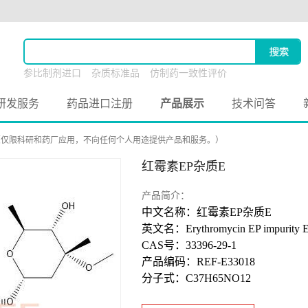
参比制剂进口
杂质标准品
仿制药一致性评价
原料药联合申报
研发服务
药品进口注册
产品展示
技术问答
（仅限科研和药厂应用，不向任何个人用途提供产品和服务。）
红霉素EP杂质E
产品简介：
中文名称：红霉素EP杂质E
英文名：Erythromycin EP impurity 
CAS号：33396-29-1
产品编码：REF-E33018
分子式：C37H65NO12