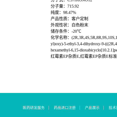
分子量：715.92
纯度：98.47%
产品性质：客户定制
外观性状：白色粉末
储存条件：-20℃
化学名称：(2R,3R,4S,5R,8R,9S,10S,11R,12
yl)oxy)-5-ethyl-3,4-dihydroxy-9-(((2R
hexamethyl-6,15-dioxabicyclo[10.2.1]p
红霉素EP杂质E,红霉素EP杂质E标
医药研发服务
药品进口注册
产品展示
技术