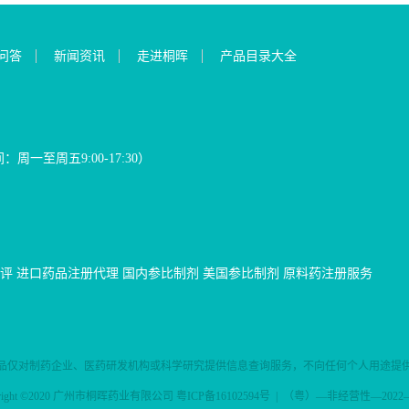
问答
新闻资讯
走进桐晖
产品目录大全
间：周一至周五9:00-17:30）
评
进口药品注册代理
国内参比制剂
美国参比制剂
原料药注册服务
品仅对制药企业、医药研发机构或科学研究提供信息查询服务，不向任何个人用途提
yright ©2020 广州市桐晖药业有限公司
粤ICP备16102594号
| （粤）—非经营性—2022—