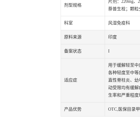
片剂：220mg
剂型规格
萘普生栓；颗粒
科室
风湿免疫科
原料来源
印度
备案状态
I
用于缓解轻至中
各种轻度至中等
适应症
直性脊柱炎、幼年
动受限均有缓解
生率和严重程度
产品优势
OTC,医保目