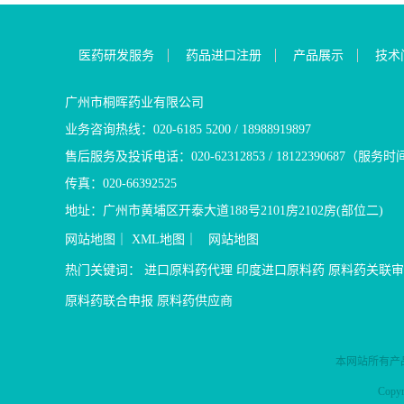
医药研发服务
药品进口注册
产品展示
技术
广州市桐晖药业有限公司
业务咨询热线：020-6185 5200 / 18988919897
售后服务及投诉电话：020-62312853 / 18122390687（服务时
传真：020-66392525
地址：广州市黄埔区开泰大道188号2101房2102房(部位二)
网站地图
｜
XML地图
｜
网站地图
热门关键词：
进口原料药代理
印度进口原料药
原料药关联审
原料药联合申报
原料药供应商
本网站所有产
Cop