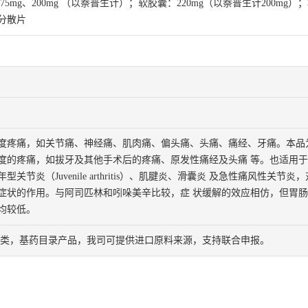
、275mg、200mg （以萘普生计）；软胶囊：220mg（以萘普生计200m
分散片
度疼痛，如关节痛、神经痛、肌肉痛、偏头痛、头痛、痛经、牙痛。本品
度的疼痛，如拔牙及其他手术后的疼痛、原发性痛经及头痛 等。也适用
型关节炎（Juvenile arthritis）、肌腱炎、滑囊炎 及急性痛风性关
症状的作用。与阿司匹林和吲哚美辛比较，症 状缓解的效应相仿，但胃
均较低。
录甲类，基药目录产品，我司可提供进口原料来源，支持联合申报。