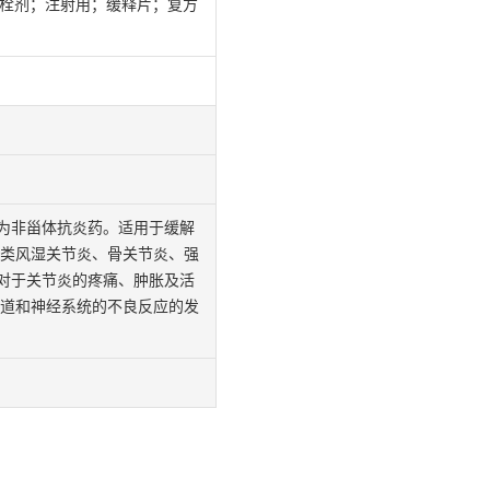
g）；栓剂；注射用；缓释片；复方
为非甾体抗炎药。适用于缓解
于类风湿关节炎、骨关节炎、强
节炎，对于关节炎的疼痛、肿胀及活
肠道和神经系统的不良反应的发