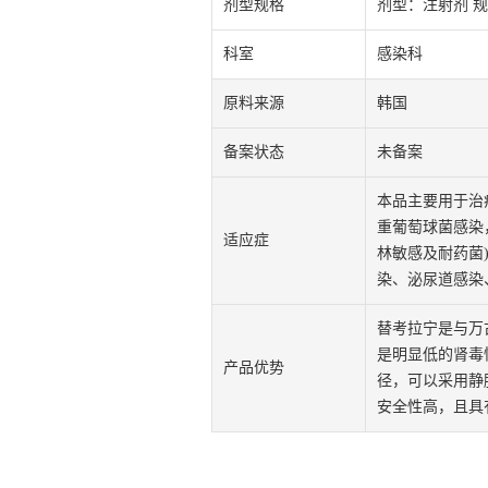
剂型规格
剂型：注射剂 规格
科室
感染科
原料来源
韩国
备案状态
未备案
本品主要用于治
重葡萄球菌感染
适应症
林敏感及耐药菌
染、泌尿道感染
替考拉宁是与万
是明显低的肾毒
产品优势
径，可以采用静
安全性高，且具