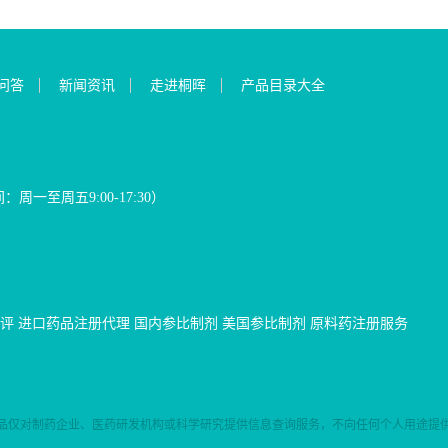
问答
新闻资讯
走进桐晖
产品目录大全
间：周一至周五9:00-17:30）
评
进口药品注册代理
国内参比制剂
美国参比制剂
原料药注册服务
品仅对制药企业、医药研发机构或科学研究提供信息查询服务，不向任何个人用途提