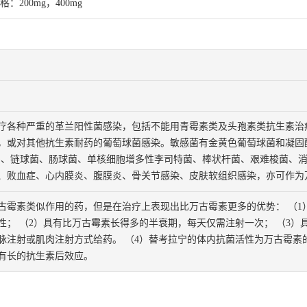
：200mg，400mg
疗各种严重的革兰阳性菌感染，包括不能用青霉素类及头孢素类抗生素治
，或对其他抗生素耐药的葡萄球菌感染。敏感菌有金黄色葡萄球菌和凝固
)、链球菌、肠球菌、单核细胞增多性李司特菌、棒状杆菌、艰难梭菌、
、败血症、心内膜炎、腹膜炎、骨关节感染、皮肤软组织感染，亦可作为
古霉素类似作用的药，但是在治疗上表现出比万古霉素更多的优势： （1
性； （2）具有比万古霉素长得多的半衰期，每天仅需注射一次； （3）
脉注射或肌肉注射方式给药。 （4）替考拉宁的体内抗菌活性为万古霉素
有长的抗生素后效应。