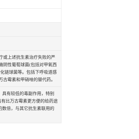
疗或上述抗生素治疗失败的严
酶阴性葡萄球菌(包括对甲氧西
消化链球菌等。包括下呼吸道感
万古霉素和甲硝唑的替代药。
）具有较低的毒副作用，特别
具有比万古霉素更方便的给药途
的数倍，与其它抗生素联用的