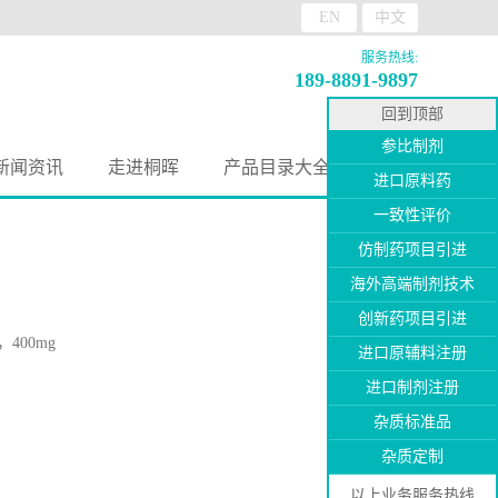
EN
中文
服务热线:
189-8891-9897
回到顶部
参比制剂
新闻资讯
走进桐晖
产品目录大全
进口原料药
一致性评价
仿制药项目引进
海外高端制剂技术
创新药项目引进
400mg
进口原辅料注册
进口制剂注册
杂质标准品
杂质定制
以上业务服务热线