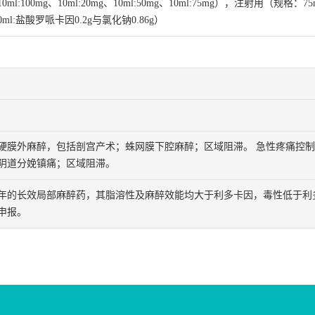
l:100mg、10ml:20mg、10ml:50mg、10ml:75mg），注射用（规
ml:盐酸罗哌卡因0.2g与氯化钠0.86g）
硬膜外麻醉，包括剖宫产术；蛛网膜下腔麻醉；区域阻滞。 急性疼痛控
阴道分娩镇痛；区域阻滞。
0年的长效局部麻醉药，其脂溶性及麻醉效能均大于利多卡因，毒性低于利
申报。