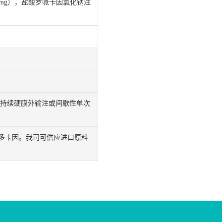
格：75mg），盐酸罗哌卡因氯化钠注
制持续硬膜外输注或间歇性单次
多卡因。我司可供应进口原料