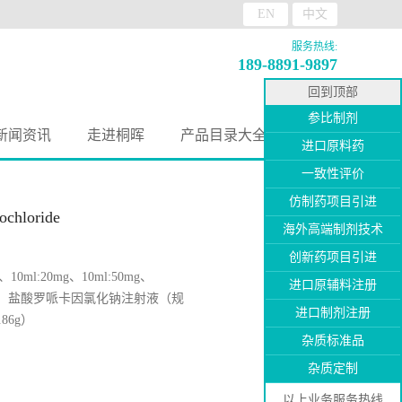
EN
中文
服务热线:
189-8891-9897
回到顶部
参比制剂
新闻资讯
走进桐晖
产品目录大全
进口原料药
一致性评价
仿制药项目引进
hloride
海外高端制剂技术
创新药项目引进
ml:20mg、10ml:50mg、
进口原辅料注册
mg），盐酸罗哌卡因氯化钠注射液（规
进口制剂注册
86g）
杂质标准品
杂质定制
以上业务服务热线