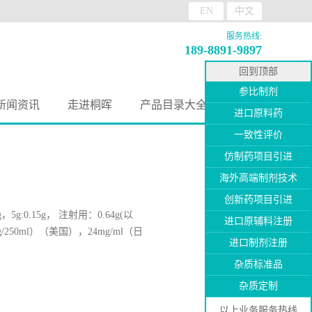
EN
中文
服务热线:
189-8891-9897
回到顶部
参比制剂
新闻资讯
走进桐晖
产品目录大全
进口原料药
一致性评价
仿制药项目引进
海外高端制剂技术
创新药项目引进
5g:0.15g， 注射用：0.64g(以
进口原辅料注册
6g/250ml）（美国），24mg/ml（日
进口制剂注册
杂质标准品
杂质定制
以上业务服务热线