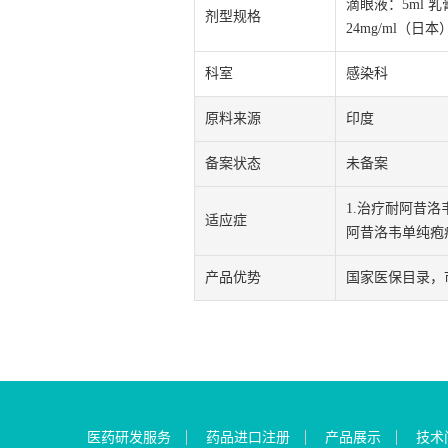
滴眼液：5ml 乳膏：
剂型规格
24mg/ml（日本
科室
感染科
原料来源
印度
备案状态
未备案
1.治疗耐阿昔洛
适应症
阿昔洛韦单纯疱
产品优势
国家医保目录，
医药研发服务
药品进口注册
产品展示
技术