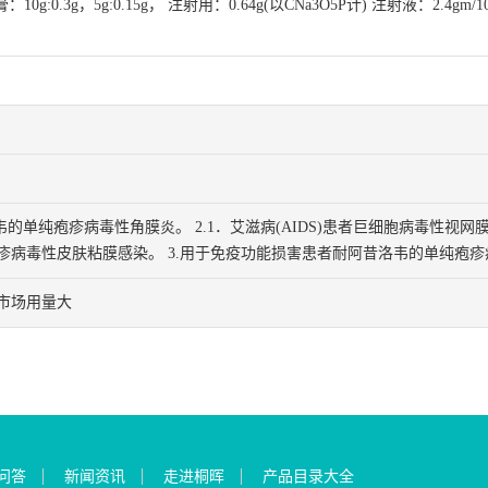
10g:0.3g，5g:0.15g， 注射用：0.64g(以CNa3O5P计) 注射液：2.4gm/
）
韦的单纯疱疹病毒性角膜炎。 2.1．艾滋病(AIDS)患者巨细胞病毒性视网
疹病毒性皮肤粘膜感染。 3.用于免疫功能损害患者耐阿昔洛韦的单纯疱
市场用量大
问答
新闻资讯
走进桐晖
产品目录大全