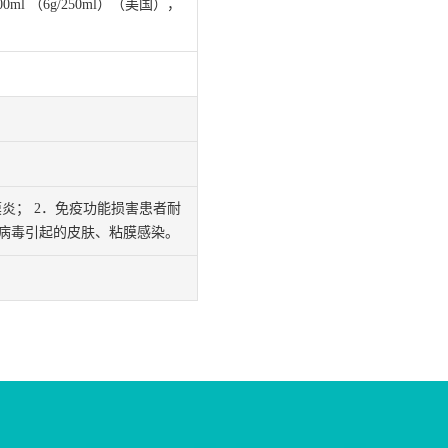
100ml （6g/250ml）（美国），
膜炎； 2．免疫功能损害患者耐
疹病毒引起的皮肤、粘膜感染。