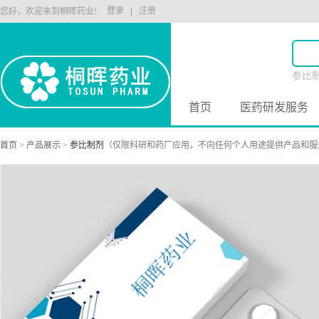
登录
注册
您好，欢迎来到桐晖药业!
参比
原料
首页
医药研发服务
首页
>
产品展示
>
参比制剂
（仅限科研和药厂应用，不向任何个人用途提供产品和服