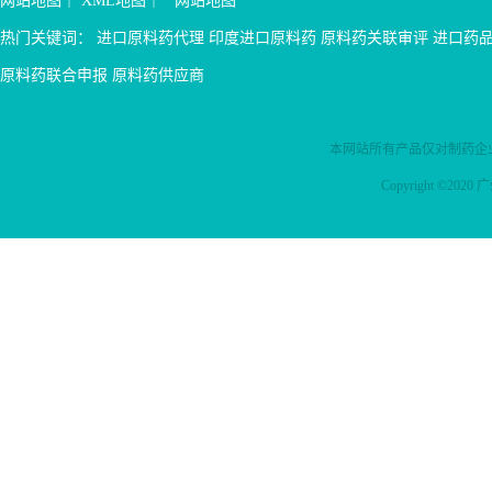
网站地图
｜
XML地图
｜
网站地图
热门关键词：
进口原料药代理
印度进口原料药
原料药关联审评
进口药
原料药联合申报
原料药供应商
本网站所有产品仅对制药企
Copyright ©2