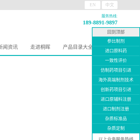
EN
中文
服务热线:
189-8891-9897
回到顶部
参比制剂
新闻资讯
走进桐晖
产品目录大全
进口原料药
一致性评价
仿制药项目引进
海外高端制剂技术
创新药项目引进
进口原辅料注册
进口制剂注册
杂质标准品
杂质定制
以上业务服务热线