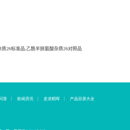
质26标准品,乙酰半胱氨酸杂质26对照品
问答
新闻资讯
走进桐晖
产品目录大全