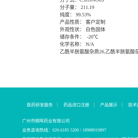
分子量： 211.19
纯度： 99.53%
产品性质： 客户定制
外观性状： 白色固体
储存条件： -20℃
化学名称： N/A
乙酰半胱氨酸杂质26,乙酰半胱氨酸杂
医药研发服务
药品进口注册
产品展示
技术
广州市桐晖药业有限公司
业务咨询热线：020-6185 5200 / 18988919897