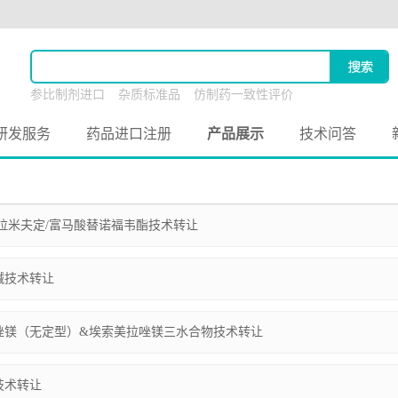
参比制剂进口
杂质标准品
仿制药一致性评价
原料药联合申报
研发服务
药品进口注册
产品展示
技术问答
/拉米夫定/富马酸替诺福韦酯技术转让
碱技术转让
唑镁（无定型）&埃索美拉唑镁三水合物技术转让
技术转让