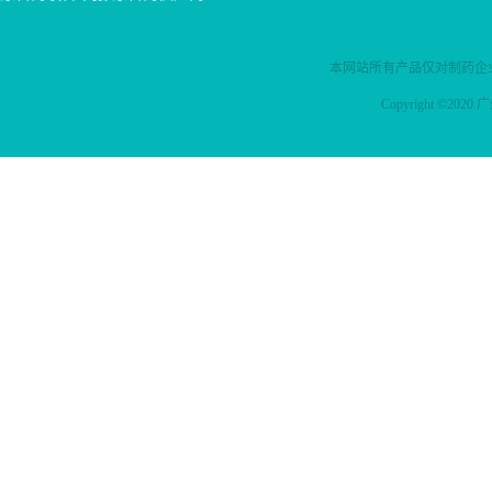
本等地也获批上市； 4.口服
制剂情况：进口1家缓释片
剂型，患者依从性较高，该
国内外上市情况：无国内制
疾病需长期用药，相较于同
剂 原料药备案情况：进
本网站所有产品仅对制药企
类产品的苯乙酸钠苯甲酸钠
A1，国I1 制剂注册信息：
的注射剂，本品有散/颗粒剂
进口1，缓释片
Copyright ©2
和片剂两种不同的口服剂
型，可以减少患者前往医药
就诊的次数，提高用药依从
性，而且均为参比品种，欢
迎关注咨询。 苯丁酸钠国内
外上市情...