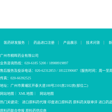
人每天3次，每次10-20mg）
低30%，12个月的无进展生存
史的迟发性疾病（部分酶缺
布地奈德用法用量： 起始
病，剂量应逐渐增加，单独
的初始反应是在口服给药后
率为22.3%，而标准治疗组为
乏，出生后第一个月后出
剂量、严重哮喘期或减少口
治疗维持剂量每天150mg-
20-30分钟，此外，单剂量氯
9.4%；ESR1突变人群中艾拉
现）患者。 4.苯丁酸钠产品
服糖皮质激素时的剂量：
250mg，分次及在餐后服。与
哌哌司汀的作用持续时间为
司群相较于标准治疗，可以
优势 1.苯丁酸钠是乙酸苯酯
成人：一次1～2mg，一天二
左旋多巴合用时，一般维持
3-4 小时。3.本品最早1966年
将疾病进展或死亡风险降低
的前体药物，在患者体内经β-
次。 儿童：一次0.5～
剂量每天1-3片。 3.吡贝地
在日本上市的止咳药，国内
45%，12个月无进展生存率为
氧化代谢成乙酸苯酯，可与
1mg，一天二次。 胶囊：
尔适应症: 帕金森氏病 吡贝
上市的为盐酸盐，芬地酸盐
26.8%，而标准治疗为8.2%；
谷氨酸和氨结合生成苯乙酰
克劳恩病：每日9毫克，最长
地尔品种优势 （1）一种多
主要市场在欧洲，欢迎关注
3.口服剂型，同类品种氟维司
谷酰胺，通过肾脏排泄，是
8周，推荐餐后口服;重复8周
巴胺能激动剂，可刺激大脑
医药研发服务
药品进口注册
产品展示
技术问答
咨询。芬地酸氯哌斯汀/芬地
群需要注射给药，本品为口
含氮废物排泄的又一个途
的治疗过程，反复发作活动
黑质纹状体突触后的D2受体
酸氯哌丁国内外上市情况：
服片剂，每日口服一次，依
径。服用苯丁酸钠可使过高
性疾病。 IgA肾病：推荐剂
及中脑皮质； （2）可作为
进口：无国产：无芬地酸氯
从性较高； 4.本品无化合物
的血氨水平和血谷氨酸浓度
量为每天一次口服16mg 口
单一用药，特别治疗以震颤
广州市桐晖药业有限公司
哌斯汀/芬地酸氯哌丁市场分
专利，原研正在国内申报，
下降，以形成苯乙酰谷酰胺
服混悬液：推荐剂量：2 mg
为主要症状的病人。亦可与
业务咨询热线：020-6185 5200 / 18988919897
析基药医保：无专利：无注
我司可供外商原料药，欢迎
的形式增加含氮废物的排
口服，每日两次，持续12周
左旋多巴合并使用，作为初
册分类：3类原料来源：国产
关注咨询。 盐酸依拉司群国
泄； 2.疗效明显，实验证
3.布地奈德适应症 a.支
期或后期治疗； （3）国内
售后服务及投诉电话：020-62312853 / 18122390687（服务时间：周一至周五9
备案状态：备案中芬地酸氯
内外上市情况： 进口：无 国
明，27g/天的剂量口服苯丁酸
气管哮喘和哮喘性慢性支气
仅有原研制剂上市 吡贝地
传真：020-66392525
哌斯汀/芬地酸氯哌丁同类品
产：无 盐酸依拉司群市场分
钠能够很好的取得发生生物
管炎； b.口服延释胶囊获
尔市场分析 基药、医保：
种：右美沙芬、可待因、苯
析 基药、医保：无 专利：
效应的血浆浓度，在其他试
FDA批准适应症：用于降低
乙类医保 专利：无 原料
地址：广州市黄埔区开泰大道188号2101房2102房(部位二)
海拉明等芬地酸氯哌斯汀/...
CN113750091A，实审中，若
验的研究中有将近25%的病人
患有快速进展风险的原发性
来源：印度 备案状态：备
网站地图
｜
XML地图
｜
网站地图
通过则2036.04.29到期 原料来
病情稳定超过了六个月的时
免疫球蛋白A肾病（IgA肾
案中 注册分类：5类 吡贝
源：印度 备案状态：备案中
间； 3.已在全球多地上市，
病）成人患者蛋白尿（通常
地尔同类品种：左旋多巴，
热门关键词：
进口原料药代理
印度进口原料药
原料药关联审评
进口药
注册分类：3类...
本品在1996年已获美国FDA
尿蛋白与肌酐比 (UPCR...
苄丝肼，普拉克索 吡贝地
批准上市，另外在欧盟和日
尔注册申报情况 国内进口
原料药联合申报
原料药供应商