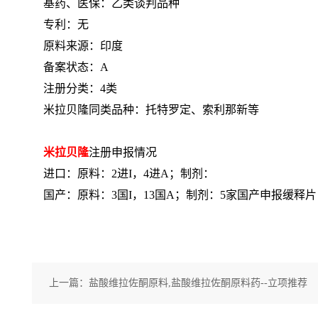
基药、医保：乙类谈判品种
专利：无
原料来源：印度
备案状态：A
注册分类：4类
米拉贝隆同类品种：托特罗定、索利那新等
米拉贝隆
注册申报情况
进口：原料：2进I，4进A；制剂：
国产：原料：3国I，13国A；制剂：5家国产申报缓释片
上一篇：
盐酸维拉佐酮原料,盐酸维拉佐酮原料药--立项推荐