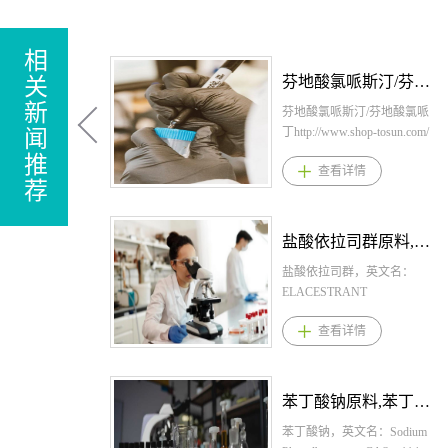
相
芬地酸氯哌斯汀/芬地酸氯哌丁原料，芬地酸氯哌斯汀/芬地酸氯哌丁原料药-立项推荐
关
新
芬地酸氯哌斯汀/芬地酸氯哌
丁http://www.shop-tosun.com/
闻
英文名：Cloperastine
推
查看详情
Fendizoate，CAS：85187-37-
荐
7，化学式：
C20H24CLNO.C20H14O4，
桐晖药业提供芬地酸氯哌斯
盐酸依拉司群原料,盐酸依拉司群原料药--立项推荐
汀/芬地酸氯哌丁，芬地酸氯
哌斯汀/芬地酸氯哌丁原料，
盐酸依拉司群，英文名：
芬地酸氯哌斯汀/芬地酸氯哌
ELACESTRANT
丁原料药。1、芬地酸氯哌斯
DIHYDROCHLORIDE，
查看详情
汀/芬地酸氯哌丁剂型规格片
CAS：1349723-93-8，化学
剂：2.5mg；颗粒剂：10%2、
式：C30H40Cl2N2O2。桐晖
芬地酸氯哌斯汀/芬地酸氯哌
药业提供盐酸依拉司群,盐酸
丁用法用量片剂，每日剂量
依拉司群原料,盐酸依拉司群
苯丁酸钠原料,苯丁酸钠原料药--立项推荐
为:1岁以下7.5mg，2岁以上4
原料药。 1.盐酸依拉司群规
岁以下7.515mg，4岁以上7岁
格： 片剂：345mg、86mg 2.
苯丁酸钠，英文名：Sodium