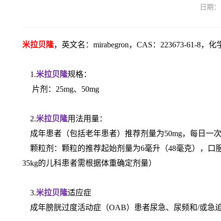
日期：
米拉贝隆
，英文名：mirabegron，CAS：223673-61-
1.
米拉贝隆
规格：
片剂：25mg、50mg
2.
米拉贝隆
用法用量：
成年患者（包括老年患者）推荐剂量为50mg，每日一
颗粒剂：颗粒的推荐起始剂量为6毫升（48毫克），口服
35kg的儿科患者需根据体重确定剂量）
3.
米拉贝隆
适应症
成年膀胱过度活动症（OAB）患者尿急、尿频和/或急