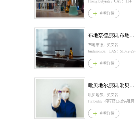
以下1530mg，分三次口服给
盐酸依拉司群用法用量： 推
Phenylbutyrate，CAS：114-
药。颗粒，通常成人每日
荐剂量为345 mg片，每日一
70-5，化学式：
查看详情
3060mg分3次口服。儿童，每
次，口服，随餐服用 3.盐酸
C10H11NaO2。桐晖药业提供
日2岁以下7.5mg，2岁以上4
依拉司群适应症 是一种雌激
苯丁酸钠,苯丁酸钠原料,苯丁
岁以下7.515mg，4岁以上7岁
素受体拮抗剂，用于治疗在
酸钠原料药。 1.苯丁酸钠规
以下1530mg分3次口服。此
至少一种内分泌疗法后病情
格： 片：500mg 颗粒：
布地奈德原料,布地奈德原料药--立项推荐
外，会根据年龄和症状适当
进展，且患有ER阳性、HER2
940mg/g 2.苯丁酸钠用法用
增减。3、芬地酸氯哌斯汀/芬
阴性、ESR1突变的晚期或转
量： 临床经验中苯丁酸钠的
布地奈德，英文名：
地酸氯哌丁适应症与以下疾
移性乳腺癌的绝经后妇女或
每日总剂量通常为：450-
budesonide，CAS：51372-29-
病有关的咳嗽：感冒、急性
成年男性。 4.盐酸依拉司群
600mg/kg/日（体重＜20kg的
3，化学式：C25H34O6。桐
查看详情
気管支炎、慢性気管支炎、
产品优势 1.首个获批的口服
新生儿、婴幼儿和儿童），
晖药业提供布地奈德,布地奈
気管支拡张症 、肺结核、肺
选择性雌激素受体降解剂
9.9-13.0g/m2/日（体重＞20kg
德原料,布地奈德原料药。
癌4、芬地酸氯哌斯汀/芬地酸
（SERD），2022年被FDA纳
的儿童、青少年和成人） 3.
1.布地奈德规格： 吸入混
氯哌丁产品优势1.氯哌司汀是
入优先审评，2023年先后在
苯丁酸钠适应症 适用于尿素
悬液：2ml：1mg； 鼻喷
吡贝地尔原料,吡贝地尔原料药--立项推荐
一种具有中枢镇咳作用的药
美国和欧盟获批，用于晚期
循环障碍患者的慢性治疗，
雾：每瓶120喷，每喷含布地
物，还具有抗组胺药（与 H1
乳腺癌的二线治疗； 2.临床
包括氨基甲酰磷酸合成酶
奈德64微克，药液浓度为1.28
吡贝地尔，英文名：
受体拮抗剂共享乙胺部分）
疗效优于同类的氟维司群，
（CPS）、鸟氨酸转氨甲酰酶
毫克/毫升； 吸入气雾：每
Piribedil。桐晖药业提供吡贝
和罂粟碱样活性类似于可待
根据一项国际多中心随机对
（OTC） 或精氨酸琥珀酸合
瓶200揿，每揿含布地奈德
地尔,吡贝地尔原料,吡贝地尔
查看详情
因，但没有麻醉作用。2.药理
照3期临床试验EMERALD，
成酶（AS） 缺乏。它适用于
（C25H34O6）0.1mg； 吸
原料药。 吡贝地尔适应症
学研究表明，该分子作用于
总人群中使用依拉司群相较
所有新生儿发病缺乏症（完
入粉雾：200μg/吸,200吸/
与用法用量 1.吡贝地尔规
咳嗽中枢而不抑制呼吸中
于标准治疗（氟维司群或
全酶缺乏症，在出生后最初
支； 胶囊剂(缓控释)：
格：50mg；15片/盒，30片/
枢，并且没有负面的心脏循
AI（曲唑类等药物）），可
28天内就诊）的患者。它也
3mg、4mg 口服混悬液：2
盒，300片/盒 2.吡贝地尔用
环作用，治疗剂量范围（成
以将疾病进展或死亡风险降
适用于有高氨血症性脑病病
mg/10 mL单剂量棒式包装 2.
法用量： 治疗帕金森氏