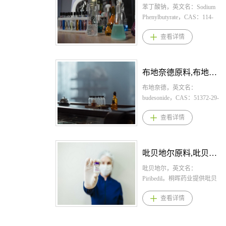
岁以下7.515mg，4岁以上7岁
格： 片剂：345mg、86mg 2.
苯丁酸钠，英文名：Sodium
以下1530mg，分三次口服给
盐酸依拉司群用法用量： 推
Phenylbutyrate，CAS：114-
药。颗粒，通常成人每日
荐剂量为345 mg片，每日一
70-5，化学式：
查看详情
3060mg分3次口服。儿童，每
次，口服，随餐服用 3.盐酸
C10H11NaO2。桐晖药业提供
日2岁以下7.5mg，2岁以上4
依拉司群适应症 是一种雌激
苯丁酸钠,苯丁酸钠原料,苯丁
岁以下7.515mg，4岁以上7岁
素受体拮抗剂，用于治疗在
酸钠原料药。 1.苯丁酸钠规
以下1530mg分3次口服。此
至少一种内分泌疗法后病情
格： 片：500mg 颗粒：
布地奈德原料,布地奈德原料药--立项推荐
外，会根据年龄和症状适当
进展，且患有ER阳性、HER2
940mg/g 2.苯丁酸钠用法用
增减。3、芬地酸氯哌斯汀/芬
阴性、ESR1突变的晚期或转
量： 临床经验中苯丁酸钠的
布地奈德，英文名：
地酸氯哌丁适应症与以下疾
移性乳腺癌的绝经后妇女或
每日总剂量通常为：450-
budesonide，CAS：51372-29-
病有关的咳嗽：感冒、急性
成年男性。 4.盐酸依拉司群
600mg/kg/日（体重＜20kg的
3，化学式：C25H34O6。桐
查看详情
気管支炎、慢性気管支炎、
产品优势 1.首个获批的口服
新生儿、婴幼儿和儿童），
晖药业提供布地奈德,布地奈
気管支拡张症 、肺结核、肺
选择性雌激素受体降解剂
9.9-13.0g/m2/日（体重＞20kg
德原料,布地奈德原料药。
癌4、芬地酸氯哌斯汀/芬地酸
（SERD），2022年被FDA纳
的儿童、青少年和成人） 3.
1.布地奈德规格： 吸入混
氯哌丁产品优势1.氯哌司汀是
入优先审评，2023年先后在
苯丁酸钠适应症 适用于尿素
悬液：2ml：1mg； 鼻喷
吡贝地尔原料,吡贝地尔原料药--立项推荐
一种具有中枢镇咳作用的药
美国和欧盟获批，用于晚期
循环障碍患者的慢性治疗，
雾：每瓶120喷，每喷含布地
物，还具有抗组胺药（与 H1
乳腺癌的二线治疗； 2.临床
包括氨基甲酰磷酸合成酶
奈德64微克，药液浓度为1.28
吡贝地尔，英文名：
受体拮抗剂共享乙胺部分）
疗效优于同类的氟维司群，
（CPS）、鸟氨酸转氨甲酰酶
毫克/毫升； 吸入气雾：每
Piribedil。桐晖药业提供吡贝
和罂粟碱样活性类似于可待
根据一项国际多中心随机对
（OTC） 或精氨酸琥珀酸合
瓶200揿，每揿含布地奈德
地尔,吡贝地尔原料,吡贝地尔
查看详情
因，但没有麻醉作用。2.药理
照3期临床试验EMERALD，
成酶（AS） 缺乏。它适用于
（C25H34O6）0.1mg； 吸
原料药。 吡贝地尔适应症
学研究表明，该分子作用于
总人群中使用依拉司群相较
所有新生儿发病缺乏症（完
入粉雾：200μg/吸,200吸/
与用法用量 1.吡贝地尔规
咳嗽中枢而不抑制呼吸中
于标准治疗（氟维司群或
全酶缺乏症，在出生后最初
支； 胶囊剂(缓控释)：
格：50mg；15片/盒，30片/