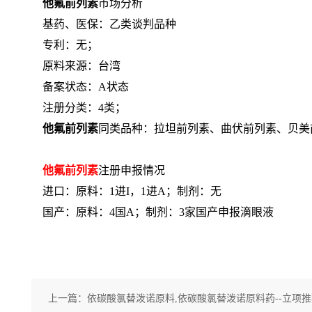
他氟前列素
市场分析
基药、医保：乙类谈判品种
专利：无；
原料来源：台湾
备案状态：A状态
注册分类：4类；
他氟前列素
同类品种：拉坦前列素、曲伏前列素、贝美
他氟前列素
注册申报情况
进口：原料：1进I，1进A；制剂：无
国产：原料：4国A；制剂：3家国产申报滴眼液
上一篇：
依碳酸氯替泼诺原料,依碳酸氯替泼诺原料药--立项