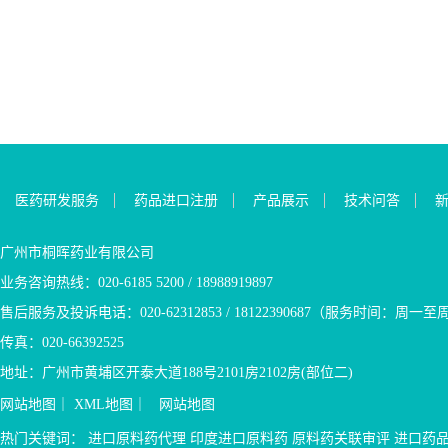
枢，并且没有负面的心脏循
AI（曲唑类等药物）），可
28天内就诊）的患者。它也
3mg、4mg 口服混悬液：2
盒，300片/盒 2.吡贝地尔用
环作用，治疗剂量范围（成
以将疾病进展或死亡风险降
适用于有高氨血症性脑病病
mg/10 mL单剂量棒式包装 2.
法用量： 治疗帕金森氏
人每天3次，每次10-20mg）
低30%，12个月的无进展生存
史的迟发性疾病（部分酶缺
布地奈德用法用量： 起始
病，剂量应逐渐增加，单独
的初始反应是在口服给药后
率为22.3%，而标准治疗组为
乏，出生后第一个月后出
剂量、严重哮喘期或减少口
治疗维持剂量每天150mg-
20-30分钟，此外，单剂量氯
9.4%；ESR1突变人群中艾拉
现）患者。 4.苯丁酸钠产品
服糖皮质激素时的剂量：
250mg，分次及在餐后服。与
哌哌司汀的作用持续时间为
司群相较于标准治疗，可以
优势 1.苯丁酸钠是乙酸苯酯
成人：一次1～2mg，一天二
左旋多巴合用时，一般维持
3-4 小时。3.本品最早1966年
将疾病进展或死亡风险降低
的前体药物，在患者体内经β-
次。 儿童：一次0.5～
剂量每天1-3片。 3.吡贝地
在日本上市的止咳药，国内
45%，12个月无进展生存率为
氧化代谢成乙酸苯酯，可与
1mg，一天二次。 胶囊：
尔适应症: 帕金森氏病 吡贝
上市的为盐酸盐，芬地酸盐
26.8%，而标准治疗为8.2%；
谷氨酸和氨结合生成苯乙酰
克劳恩病：每日9毫克，最长
地尔品种优势 （1）一种多
主要市场在欧洲，欢迎关注
3.口服剂型，同类品种氟维司
谷酰胺，通过肾脏排泄，是
8周，推荐餐后口服;重复8周
巴胺能激动剂，可刺激大脑
医药研发服务
药品进口注册
产品展示
技术问答
咨询。芬地酸氯哌斯汀/芬地
群需要注射给药，本品为口
含氮废物排泄的又一个途
的治疗过程，反复发作活动
黑质纹状体突触后的D2受体
酸氯哌丁国内外上市情况：
服片剂，每日口服一次，依
径。服用苯丁酸钠可使过高
性疾病。 IgA肾病：推荐剂
及中脑皮质； （2）可作为
进口：无国产：无芬地酸氯
从性较高； 4.本品无化合物
的血氨水平和血谷氨酸浓度
量为每天一次口服16mg 口
单一用药，特别治疗以震颤
广州市桐晖药业有限公司
哌斯汀/芬地酸氯哌丁市场分
专利，原研正在国内申报，
下降，以形成苯乙酰谷酰胺
服混悬液：推荐剂量：2 mg
为主要症状的病人。亦可与
业务咨询热线：020-6185 5200 / 18988919897
析基药医保：无专利：无注
我司可供外商原料药，欢迎
的形式增加含氮废物的排
口服，每日两次，持续12周
左旋多巴合并使用，作为初
册分类：3类原料来源：国产
关注咨询。 盐酸依拉司群国
泄； 2.疗效明显，实验证
3.布地奈德适应症 a.支
期或后期治疗； （3）国内
售后服务及投诉电话：020-62312853 / 18122390687（服务时间：周一至周五9
备案状态：备案中芬地酸氯
内外上市情况： 进口：无 国
明，27g/天的剂量口服苯丁酸
气管哮喘和哮喘性慢性支气
仅有原研制剂上市 吡贝地
传真：020-66392525
哌斯汀/芬地酸氯哌丁同类品
产：无 盐酸依拉司群市场分
钠能够很好的取得发生生物
管炎； b.口服延释胶囊获
尔市场分析 基药、医保：
种：右美沙芬、可待因、苯
析 基药、医保：无 专利：
效应的血浆浓度，在其他试
FDA批准适应症：用于降低
乙类医保 专利：无 原料
地址：广州市黄埔区开泰大道188号2101房2102房(部位二)
海拉明等芬地酸氯哌斯汀/...
CN113750091A，实审中，若
验的研究中有将近25%的病人
患有快速进展风险的原发性
来源：印度 备案状态：备
网站地图
｜
XML地图
｜
网站地图
通过则2036.04.29到期 原料来
病情稳定超过了六个月的时
免疫球蛋白A肾病（IgA肾
案中 注册分类：5类 吡贝
源：印度 备案状态：备案中
间； 3.已在全球多地上市，
病）成人患者蛋白尿（通常
地尔同类品种：左旋多巴，
热门关键词：
进口原料药代理
印度进口原料药
原料药关联审评
进口药
注册分类：3类...
本品在1996年已获美国FDA
尿蛋白与肌酐比 (UPCR...
苄丝肼，普拉克索 吡贝地