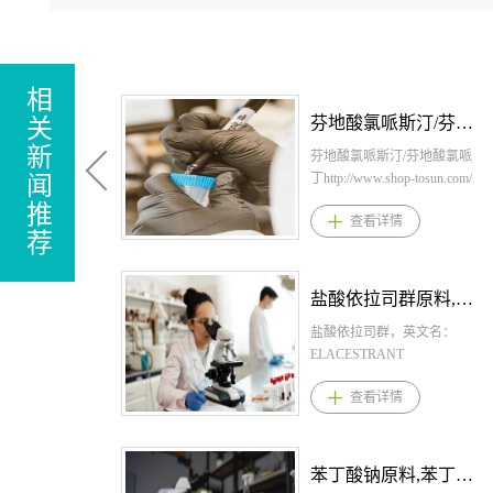
相
芬地酸氯哌斯汀/芬地酸氯哌丁原料，芬地酸氯哌斯汀/芬地酸氯哌丁原料药-立项推荐
关
新
芬地酸氯哌斯汀/芬地酸氯哌
丁http://www.shop-tosun.com/
闻
英文名：Cloperastine
推
查看详情
Fendizoate，CAS：85187-37-
荐
7，化学式：
C20H24CLNO.C20H14O4，
桐晖药业提供芬地酸氯哌斯
盐酸依拉司群原料,盐酸依拉司群原料药--立项推荐
汀/芬地酸氯哌丁，芬地酸氯
哌斯汀/芬地酸氯哌丁原料，
盐酸依拉司群，英文名：
芬地酸氯哌斯汀/芬地酸氯哌
ELACESTRANT
丁原料药。1、芬地酸氯哌斯
DIHYDROCHLORIDE，
查看详情
汀/芬地酸氯哌丁剂型规格片
CAS：1349723-93-8，化学
剂：2.5mg；颗粒剂：10%2、
式：C30H40Cl2N2O2。桐晖
芬地酸氯哌斯汀/芬地酸氯哌
药业提供盐酸依拉司群,盐酸
丁用法用量片剂，每日剂量
依拉司群原料,盐酸依拉司群
苯丁酸钠原料,苯丁酸钠原料药--立项推荐
为:1岁以下7.5mg，2岁以上4
原料药。 1.盐酸依拉司群规