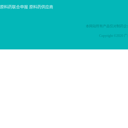
批准上市，另外在欧盟和日
尔注册申报情况 国内进口
原料药联合申报
原料药供应商
本等地也获批上市； 4.口服
制剂情况：进口1家缓释片
剂型，患者依从性较高，该
国内外上市情况：无国内制
疾病需长期用药，相较于同
剂 原料药备案情况：进
本网站所有产品仅对制药企
类产品的苯乙酸钠苯甲酸钠
A1，国I1 制剂注册信息：
的注射剂，本品有散/颗粒剂
进口1，缓释片
Copyright ©2
和片剂两种不同的口服剂
型，可以减少患者前往医药
就诊的次数，提高用药依从
性，而且均为参比品种，欢
迎关注咨询。 苯丁酸钠国内
外上市情...