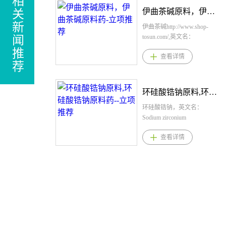
相
伊曲茶碱原料，伊曲茶碱原料药-立项推荐
关
新
伊曲茶碱http://www.shop-
tosun.com/,英文名：
闻
Istradefylline，CAS：155270-
推
查看详情
99-8，化学式：
荐
C20H24N4O4，桐晖药业提
供伊曲茶碱，伊曲茶碱原
料，伊曲茶碱原料药。伊曲
环硅酸锆钠原料,环硅酸锆钠原料药--立项推荐
茶碱剂型规格片剂：20mg、
40mg伊曲茶碱用法用量推荐
环硅酸锆钠，英文名：
剂量为每日一次口服20mg，
Sodium zirconium
可增加至每日一次最多
cyclosilicate，CAS：17141-
查看详情
40mg，可随餐或不随餐服
74-1，化学式：Na-1.5H-
用。伊曲茶碱适应症日本：
0.5ZrSi3O9•2–3H2O。桐晖药
帕金森病的左旋多巴制剂的
业提供环硅酸锆钠,环硅酸锆
剂末现象的改善。美国：一
钠原料,环硅酸锆钠原料药。
种腺苷受体拮抗剂，适用于
1.环硅酸锆钠规格： 散剂：
在出现“关闭”发作的帕金森病
每包5克、每包10克 2.环硅酸
(PD)成年患者中作为左旋多
锆钠用法用量： 成人(包括老
巴/卡比多巴的辅助治疗。伊
年人)用药 纠正阶段 本品的推
曲茶碱产品优势1.本品属于新
荐起始剂量为10克，每日三