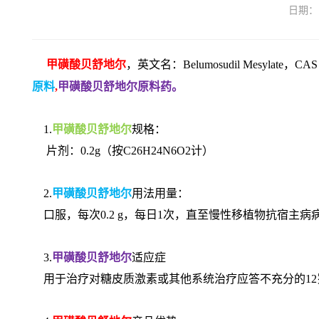
日期：
甲磺酸贝舒地尔
，英文名：Belumosudil Mesylate，
原料
,
甲磺酸贝舒地尔原料药。
1.
甲磺酸贝舒地尔
规格：
片剂：0.2g（按C26H24N6O2计）
2.
甲磺酸贝舒地尔
用法用量：
口服，每次0.2 g，每日1次，直至慢性移植物抗宿主
3.
甲磺酸贝舒地尔
适应症
用于治疗对糖皮质激素或其他系统治疗应答不充分的12