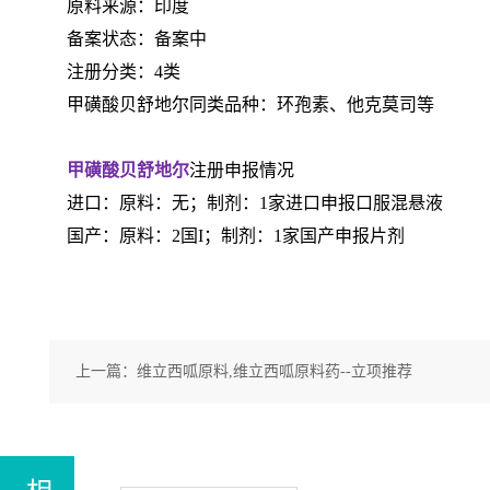
原料来源：印度
备案状态：备案中
注册分类：4类
甲磺酸贝舒地尔同类品种：环孢素、他克莫司等
甲磺酸贝舒地尔
注册申报情况
进口：原料：无；制剂：
1家进口申报口服混悬液
国产：原料：2国I；制剂：1家国产申报片剂
上一篇：
维立西呱原料,维立西呱原料药--立项推荐