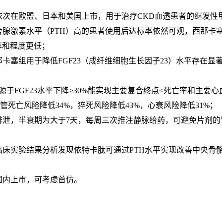
7年依次在欧盟、日本和美国上市，用于治疗CKD血透患者的继发
激素水平（PTH）高的患者使用后达标率依然可观，西那卡塞的
率和程度更低；
卡塞组用于降低FGF23（成纤维细胞生长因子23）水平存在显著
源于FGF23水平下降≥30%能实现主要复合终点<死亡率和主要
管死亡风险降低34%，猝死风险降低43%，心衰风险降低31%；
排泄，半衰期为大于7天，每周三次推注静脉给药，可避免片剂的
床实验结果分析发现依特卡肽可通过PTH水平实现改善中央骨
国内上市，可考虑首仿。