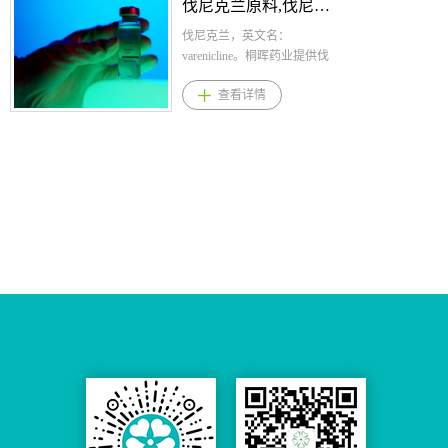
伐尼克兰原料,伐尼克兰原料药--立项推荐
核心专利壁垒，按4类申报免
共识》（2023）、《退行性
前口服一片，最大推荐剂量
新斯的明规格： 注射剂：
大临床，研发成本低，适合
腰椎管狭窄症诊疗 专家共
是每天两片，早上一片，睡
1ml:0.5mg、2ml:1mg、
伐尼克兰，英文名：
布局首仿。 盐酸阿曲生坦国
识》（2023）、《JOA临床
前一片。 3.琥珀酸多西拉敏
4ml:2mg； 格隆溴铵新斯的
varenicline。桐晖药业提供伐
内外上市情况： 进口：1进口
实践指南：腰椎管狭窄 的管
适应症 琥珀酸多西拉敏片：
明注射液：1ml:格隆溴铵
尼克兰,伐尼克兰原料,伐尼克
查看详情
片剂 国产：无 盐酸阿曲生坦
理（2021）》A强度证据推
有助于减少入睡困难； 琥珀
0.5mg,甲硫酸新斯的明2.5mg
兰原料药。 伐尼克兰适应
市场分析 基药、医保：无 专
荐； 4.腰椎管狭窄症患病率
酸多西拉敏吡哆醇肠溶片：
2.甲硫酸新斯的明用法用
症与用法用量 1.伐尼克兰规
利：CN202080007568.X， 用
高，导致患者伤残失能危害
适用于治疗保守治疗无反应
量： 常用量，皮下或肌内
格：片剂：0.5 mg，1.0mg
阿曲生坦治疗IgA肾病的方
大,腰椎管狭窄症是中老年常
的妇女的妊娠恶心和呕吐。
注射一次0.25～1mg（1ml：
2.伐尼克兰用法用量： 本品
法，在审中，若通过则2040-
见的骨科疾病,40岁以上人群
4.琥珀酸多西拉敏产品优势 1.
0.5mg 规格 半支~2支；2ml：
应用水整片吞服，餐前餐后
12-16到期 原料来源：中国 备
患病率高达5.7%，且随年龄
一种典型的第一代抗组胺
1mg 规格1/4支~1支），一日1
均可服用。首先按如下方法
案状态：未备案 注册分类：
增长而升高； 5.市场快速增
药，属于H1受体拮抗剂，通
～3次。 极量，皮下或肌内
进行1周的剂量递增，之后推
注册4类 盐酸阿曲生坦同类品
长，2023年国内获批上市，
过阻断神经传递物质组胺在
注射一次1mg（1ml：0.5mg
荐剂量为每日2次，每次
种：布地奈德、司帕生坦 盐
24年销售规模已近一亿，欢
大脑内的H1受体，抑制中枢
规格 2支；2ml：1mg 规格1
1mg。 （1）第1-3日：
酸阿曲生坦注册申报情况 进
迎关注咨询。 利马前列素国
神经系统的兴奋，产生镇
支），一日5mg（1ml：0.5mg
0.5mg，每日1次（白色
口：原料：无；制剂：无 国
内外上市情况： 进口：无 国
静、安眠作用，也可用于治
规格 10支；2ml：1mg 规格5
片）。 （2）第4-7日：
产：原料：无；制剂：无
产：1国产制剂 利马前列素市
疗过敏症状和恶心； 2.多西
支）。 3.甲硫酸新斯的明
0.5mg，每日2次（白色
场分析 基药、医保：无 专
拉敏与维生素B6合用，可预
适应症 抗胆碱酯酶药。用
片）。 （3）第8日-治疗结
利：CN201110298683.X，制
防孕吐，该药物的胎儿安全
于手术结束时拮抗非去极化
束：1mg，每日2次（淡蓝色
剂专利，2031-09-28到期 原
等级为“ A”，而目前国内用于
肌肉松弛药的残留肌松作
片） 3.伐尼克兰适应症: 本
料来源：欧洲 备案状态：备
孕吐的品种较少； 3.单方片
用，用于重症肌无力，手术
品适用于成人戒烟。 伐
案中 注册分类：3类 利马前
用于治疗失眠，非管制，有
后功能性肠胀气及尿潴留
尼克兰品种优势 （1）国内
列素同类品种：无 利马前列
第26批参比，复方是吡哆醇
等。 格隆溴铵复方注射
用于干眼症治疗已获批临