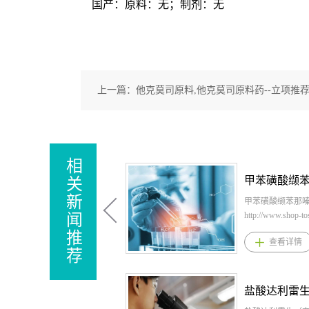
国产：原料：无；制剂：无
上一篇：
他克莫司原料,他克莫司原料药--立项推
相
关
新
甲苯磺酸缬苯那
http://www.shop-t
闻
英文名：Valbenazi
推
查看详情
tosylate，CAS：16
荐
0，化学式：
C38H54N2O10
提供甲苯磺酸缬
苯磺酸缬苯那嗪