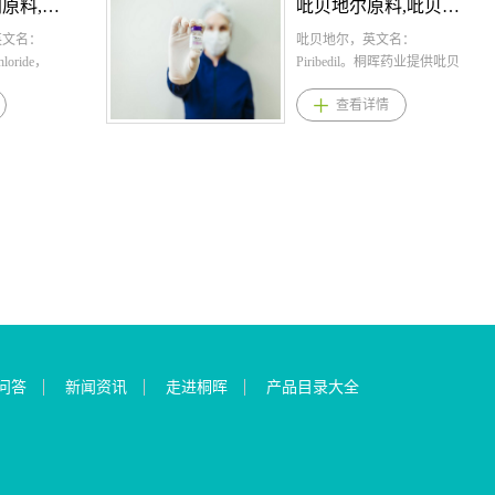
盐酸曲拉西利原料,盐酸曲拉西利原料药--立项推荐
吡贝地尔原料,吡贝地尔原料药--立项推荐
患者人群广
or，OXR）拮
达到正常血钾
： 氟替美
一种具有中枢镇咳作用的药
美国和欧盟获批，用于晚期
循环障碍患者的慢性治疗，
雾：每瓶120喷，每喷含布地
碍(简称
结合OX1R
本品预防高
糠酸氟替卡
英文名：
物，还具有抗组胺药（与 H1
乳腺癌的二线治疗； 2.临床
包括氨基甲酰磷酸合成酶
奈德64微克，药液浓度为1.28
吡贝地尔，英文名：
使用精神安定
欲素信号功能
低有效剂
溴铵(以乌美铵
chloride，
受体拮抗剂共享乙胺部分）
疗效优于同类的氟维司群，
（CPS）、鸟氨酸转氨甲酰酶
毫克/毫升； 吸入气雾：每
Piribedil。桐晖药业提供吡贝
药引起的不
患者中过度
为5克每日
苯乙酸维兰特
97-8，化学
和罂粟碱样活性类似于可待
根据一项国际多中心随机对
（OTC） 或精氨酸琥珀酸合
瓶200揿，每揿含布地奈德
地尔,吡贝地尔原料,吡贝地尔
查看详情
使用抗精神
经肽食欲素
剂量上调至
5μg 乌美
•2HCl。桐
因，但没有麻醉作用。2.药理
照3期临床试验EMERALD，
成酶（AS） 缺乏。它适用于
（C25H34O6）0.1mg； 吸
原料药。 吡贝地尔适应症
多，此外其
阻断觉醒通
或下调至5克
入粉雾剂：
拉西利,盐
学研究表明，该分子作用于
总人群中使用依拉司群相较
所有新生儿发病缺乏症（完
入粉雾：200μg/吸,200吸/
与用法用量 1.吡贝地尔规
脑损伤、遗
的不眠状
持正常的血
美铵计）
盐酸曲拉西
咳嗽中枢而不抑制呼吸中
于标准治疗（氟维司群或
全酶缺乏症，在出生后最初
支； 胶囊剂(缓控释)：
格：50mg；15片/盒，30片/
它合并躯体
与血浆蛋白
治疗阶段，
酸维兰特罗
酸曲拉西利
枢，并且没有负面的心脏循
AI（曲唑类等药物）），可
28天内就诊）的患者。它也
3mg、4mg 口服混悬液：2
盒，300片/盒 2.吡贝地尔用
TD症状，
%，分布容积
克每日一次
5μg 糠酸
 1.盐酸曲
环作用，治疗剂量范围（成
以将疾病进展或死亡风险降
适用于有高氨血症性脑病病
mg/10 mL单剂量棒式包装 2.
法用量： 治疗帕金森氏
、面、肢体
有效地穿过血
期间应定期
罗吸入粉雾
：300mg
人每天3次，每次10-20mg）
低30%，12个月的无进展生存
史的迟发性疾病（部分酶缺
布地奈德用法用量： 起始
病，剂量应逐渐增加，单独
；3.耐受性
T1/2大概
监测频率取
00μg与三
用法用量：
的初始反应是在口服给药后
率为22.3%，而标准治疗组为
乏，出生后第一个月后出
剂量、严重哮喘期或减少口
治疗维持剂量每天150mg-
性较优，以
的食欲素受
包括其他用
（以维兰特
剂量为
20-30分钟，此外，单剂量氯
9.4%；ESR1突变人群中艾拉
现）患者。 4.苯丁酸钠产品
服糖皮质激素时的剂量：
250mg，分次及在餐后服。与
2抑制为核
适的，其在
病的进展和
酸氟替卡松
当日化疗给药
哌哌司汀的作用持续时间为
司群相较于标准治疗，可以
优势 1.苯丁酸钠是乙酸苯酯
成人：一次1～2mg，一天二
左旋多巴合用时，一般维持
巴胺信号，
治疗入睡和
 如果发生
酸维兰特罗
V)滴注30
3-4 小时。3.本品最早1966年
将疾病进展或死亡风险降低
的前体药物，在患者体内经β-
次。 儿童：一次0.5～
剂量每天1-3片。 3.吡贝地
，从机制上
在第二天早
则应停服本
μg 2.三
多日给予曲
在日本上市的止咳药，国内
45%，12个月无进展生存率为
氧化代谢成乙酸苯酯，可与
1mg，一天二次。 胶囊：
尔适应症: 帕金森氏病 吡贝
同时保留正
，从而改善
重新评估。
用法用量：
给药的间隔
上市的为盐酸盐，芬地酸盐
26.8%，而标准治疗为8.2%；
谷氨酸和氨结合生成苯乙酰
克劳恩病：每日9毫克，最长
地尔品种优势 （1）一种多
无法耐受丁
品安全性和
治疗 对于
三苯乙酸维
时。 3.盐
主要市场在欧洲，欢迎关注
3.口服剂型，同类品种氟维司
谷酰胺，通过肾脏排泄，是
8周，推荐餐后口服;重复8周
巴胺能激动剂，可刺激大脑
问答
新闻资讯
走进桐晖
产品目录大全
可获得更平
，副作用较
本品仅应在
用于18岁以
: 适用于在
咨询。芬地酸氯哌斯汀/芬地
群需要注射给药，本品为口
含氮废物排泄的又一个途
的治疗过程，反复发作活动
黑质纹状体突触后的D2受体
，同时QT
使用，已有
推荐起始剂
病患者的长
的含铂/依
酸氯哌丁国内外上市情况：
服片剂，每日口服一次，依
径。服用苯丁酸钠可使过高
性疾病。 IgA肾病：推荐剂
及中脑皮质； （2）可作为
，无需常规
性。 4.
次。可根据
用于12岁以
拓扑替康方
进口：无国产：无芬地酸氯
从性较高； 4.本品无化合物
的血氨水平和血谷氨酸浓度
量为每天一次口服16mg 口
单一用药，特别治疗以震颤
统药物；4.
5年中国睡
透折前血清
者的维持治
低成年患者
哌斯汀/芬地酸氯哌丁市场分
专利，原研正在国内申报，
下降，以形成苯乙酰谷酰胺
服混悬液：推荐剂量：2 mg
为主要症状的病人。亦可与
次，无化合
》显示，中
下调剂量，
维兰特罗产
抑制的发生
析基药医保：无专利：无注
我司可供外商原料药，欢迎
的形式增加含氮废物的排
口服，每日两次，持续12周
左旋多巴合并使用，作为初