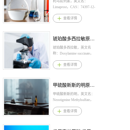
坦用法用量： 每日一次，每
利马前列素，英文名：
次0.75mg，随餐或不随餐服
Limaprost，CAS：74397-12-
用均可，应整片吞下，不要
9，化学式：C22H36O5。桐
查看详情
切割、挤压或咀嚼。 3.盐酸
晖药业提供利马前列素,利马
阿曲生坦适应症 用于降低有
前列素原料,利马前列素原料
疾病进展风险的原发性免疫
药。 1.利马前列素规格： 片
球蛋白A肾病（IgAN）成人
剂：5µg 2.利马前列素用法用
琥珀酸多西拉敏原料,琥珀酸多西拉敏原料药--立项推荐
患者的蛋白尿。 4.盐酸阿曲
量： 通常成人一日3次，一次
生坦产品优势 1.2025年4月原
口服5μg。 3.利马前列素适应
琥珀酸多西拉敏，英文名
研获FDA加速批准上市，同
症 改善退行性腰椎管狭窄症
称：Doxylamine succinate，
年被我国纳入优先审评品
(直腿抬高试验正常，有间歇
CAS：562-10-7，化学式：
查看详情
种，8月获批上市； 2.其获批
性跛行)患者的主观症状(腰部
C21H28N2O5。桐晖药业提
主要是基于其治疗的尿蛋白
和下肢疼痛及麻木感)。 4.利
供琥珀酸多西拉敏，琥珀酸
有36.1%的下降（显著优于标
马前列素产品优势 1.利马前
多西拉敏原料，琥珀酸多西
准治疗），同时安全性数据
列素是国内唯一获批治疗腰
拉敏原料药。 1.琥珀酸多西
甲硫酸新斯的明原料,甲硫酸新斯的明原料药--立项推荐
良好； 3.流行病学，我国是
椎管狭窄症的化药，填补临
拉敏规格： 琥珀酸多西拉敏
全球原发性肾小球疾病发病
床空白； 2.机制创新，通过
片：25mg 琥珀酸多西拉敏吡
甲硫酸新斯的明，英文名：
率最高的国家之一，作为常
改善微循环来治疗LSS状态，
哆醇肠溶片：10mg/10mg 2.琥
Neostigmine Methylsulfate，
见的原发性肾小球疾病，IgA
具有增加神经血供和改善神
珀酸多西拉敏用法用量： 琥
CAS：51-60-5，化学式：
查看详情
肾病约占35%至50%，目前我
经功能的双重明确功效，从
珀酸多西拉敏片：推荐成人
C12H19N2O2.CH3O4S。桐
国有约500万的IgA肾病患
源头改善症状； 3.该适应症
口服剂量为每次15-30mg，每
晖药业提供甲硫酸新斯的明,
者，且每年新增IgA肾病确诊
唯一用药，《老年人慢性肌
天不超过60mg。 琥珀酸多西
甲硫酸新斯的明原料,甲硫酸
患者超过10万人； 4.本品无
肉骨骼疼痛管理：中国专家
拉敏吡哆醇肠溶片：一天睡
新斯的明原料药。 1.甲硫酸