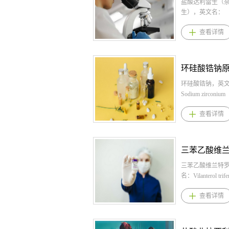
磺酸缬苯那嗪原料
盐酸达利雷生（
苯磺酸缬苯那嗪
生），英文名：
囊：40mg、60mg
DARIDOREXAN
查看详情
甲苯磺酸缬苯那
HYDROCHLORI
迟发性运动障碍:
1792993-84-0
每日一次40mg
C23H23N6O2Cl 
剂量增加至推荐的
药业提供盐酸达
一次。舞蹈症:初
莫雷生）,盐酸达
日一次40毫克。
莫雷生）原料,盐
环硅酸锆钠，英
20毫克，直至达
（奈莫雷生）原料药
Sodium zirconium
80毫克每日一次
酸达利雷生（奈
cyclosilicate，CA
查看详情
酸缬苯那嗪适应
格： 片剂：25 mg、
04-7，化学式：
障碍；与亨廷顿
盐酸达利雷生（
C19H15ClN2
蹈症。4、甲苯磺
用法用量： 推荐
供环硅酸锆钠,环
产品优势1.本品
服用25毫克至50
料,环硅酸锆钠原料
选择性囊泡单胺
30分钟内口服，
硅酸锆钠规格： 
2（VMAT2）抑
来前至少有7小时的
克、每包10克 2
三苯乙酸维兰特
首个获批用于成
盐酸达利雷生（
用法用量： 成人
名：Vilanterol trif
动障碍的药物，
适应症 适用于治
人)用药 纠正阶段
CAS：503070-5
查看详情
突触前膜多巴胺
难和/或睡眠维持
起始剂量为10克
式：C29H34NO2
泡储存，适度降
的成年失眠患者。 
次，最长48小时
业提供三苯乙酸维
多巴胺浓度，温
利雷生（奈莫雷
药，用水冲服。
苯乙酸维兰特罗原
主运动，不显著
势 1.是一款双重
钾水平后，应开
酸维兰特罗原料药。