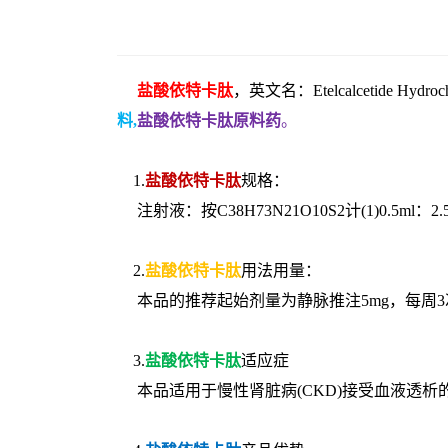
盐酸依特卡肽
，英文名：Etelcalcetide Hyd
料,
盐酸依特卡肽原料药
。
1.
盐酸依特卡肽
规格：
注射液：按C38H73N21O10S2计(1)0.5ml：2.5mg
2.
盐酸依特卡肽
用法用量：
本品的推荐起始剂量为静脉推注5mg，每周
3.
盐酸依特卡肽
适应症
本品适用于慢性肾脏病(CKD)接受血液透析的