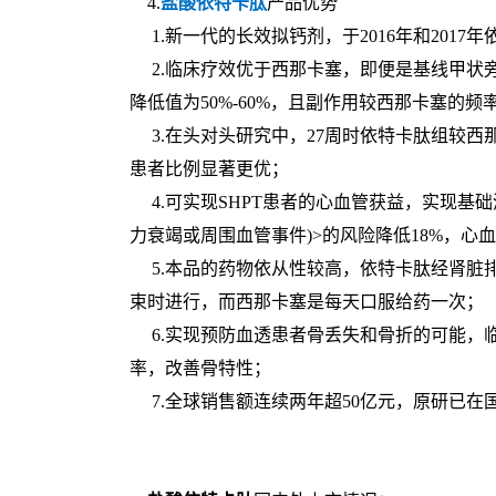
4.
盐酸依特卡肽
产品优势
1.新一代的长效拟钙剂，于2016年和201
2.临床疗效优于西那卡塞，即便是基线甲状旁腺
降低值为50%-60%，且副作用较西那卡塞的频
3.在头对头研究中，27周时依特卡肽组较西那
患者比例显著更优；
4.可实现SHPT患者的心血管获益，实现基础
力衰竭或周围血管事件)>的风险降低18%，心血
5.本品的药物依从性较高，依特卡肽经肾脏
束时进行，而西那卡塞是每天口服给药一次；
6.实现预防血透患者骨丢失和骨折的可能，临
率，改善骨特性；
7.全球销售额连续两年超50亿元，原研已在