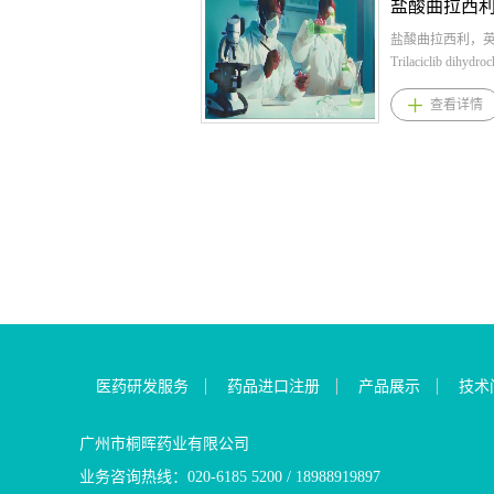
经递质通路；2.
（orexin recept
疗。 维持阶段 
乙酸维兰特罗规格
泛，迟发性运动障
抗剂，通过竞争性
水平后，应确定
维吸入粉雾剂：
盐酸曲拉西利，
TD)，是一种由
和OX2R抑制食
钾血症复发的最
松100μg、乌美
Trilaciclib dihydro
剂或抗精神病类
从而阻断失眠症
量。建议起始剂量
计)62.5μg与三
CAS： 1977495-
查看详情
自主运动，全球
活跃的促觉醒神
一次，可按需将
罗(以维兰特罗计)2
式：C24H30N8O
类药物的患者众
的结合，它通过
10克每日一次，
溴铵维兰特罗吸
晖药业提供盐酸曲
他情况如高龄、
路抑制过度活跃
隔日一次，以维
乌美溴铵（以乌
酸曲拉西利原料,
传易感性以及其
态。 2.达利雷生
钾水平。在维持
62.5μg与三苯乙
利原料药。 盐
疾病人群也会出现
的结合率为99.7
不应服用超过10
（以维兰特罗计）2
适应症与用法用量
症状包括舌、口
为31L，表明它
的剂量。 在治疗
氟替卡松维兰特
拉西利规格：冻干
不自主运动的抽搐
脑屏障。且该品种的
监测血钾水平。
剂：糠酸氟替卡松2
2.盐酸曲拉西利
良好，心脏安全
为8小时，是现有
决于多种因素，
苯乙酸维兰特罗
曲拉西利的建议
高选择性VMAT
体拮抗剂中最合
药、慢性肾脏疾
罗计）25μg；糠
240mg/m2，在
心，精准调节多
体内的停留足以
食物中钾的摄取。
100μg与三苯乙
前4小时内经静脉(I
不干扰其他受体
维持，同时不会
重度低钾血症，
（以维兰特罗计）25
分钟完成。连续
改善异常运动，
上引起残留效应
品并对患者进行
苯乙酸维兰特罗
拉西利时，两次
常神经功能，对
日间功能。 3.本
长期血液透析患者
每日一次吸入 3.
时间应不超过28小
医药研发服务
药品进口注册
产品展示
技术
苯那嗪的患者，
耐受性也非常好
血液透析患者，
兰特罗适应症 1.
酸曲拉西利适应症
稳的疗效与安全性
小，且适合长期
非透析日给药。
上慢性阻塞性肺
广泛期小细胞肺癌
间期延长风险低
实验证明无依赖可能
量为5克，每日一
期维持治疗。 2.
托泊苷方案或含
广州市桐晖药业有限公司
心电监测，优于传
市场刚需，《202
长透析间期后的
上持续性哮喘患
案之前给药时降
业务咨询热线：020-6185 5200 / 18988919897
每天仅需给药一
眠健康调查报告
钾值每周上调或
疗。 4.三苯乙酸
化疗诱导的骨髓