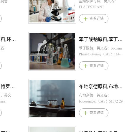
药。1、甲
奈莫雷
哌斯汀/芬地酸氯哌丁原料，
盐酸依拉司群，英文名：
剂型规格胶
芬地酸氯哌斯汀/芬地酸氯哌
ELACESTRANT
、80mg2、
T
丁原料药。1、芬地酸氯哌斯
DIHYDROCHLORIDE，
查看详情
嗪用法用量
DE，CAS：
汀/芬地酸氯哌丁剂型规格片
CAS：1349723-93-8，化学
初始剂量为
，化学式：
剂：2.5mg；颗粒剂：10%2、
式：C30H40Cl2N2O2。桐晖
。一周后，将
* HCl。桐晖
芬地酸氯哌斯汀/芬地酸氯哌
药业提供盐酸依拉司群,盐酸
80mg每日
利雷生（奈
丁用法用量片剂，每日剂量
依拉司群原料,盐酸依拉司群
环硅酸锆钠原料,环硅酸锆钠原料药--立项推荐
苯丁酸钠原料,苯丁酸钠原料药--立项推荐
始剂量为每
利雷生（奈
为:1岁以下7.5mg，2岁以上4
原料药。 1.盐酸依拉司群规
每两周增加
酸达利雷生
文名：
岁以下7.515mg，4岁以上7岁
格： 片剂：345mg、86mg 2.
苯丁酸钠，英文名：Sodium
到推荐剂量
。 1.盐
以下1530mg，分三次口服给
盐酸依拉司群用法用量： 推
Phenylbutyrate，CAS：114-
。3、甲苯磺
莫雷生）规
S：90098-
药。颗粒，通常成人每日
荐剂量为345 mg片，每日一
70-5，化学式：
查看详情
症慢性运动
50mg 2.
3060mg分3次口服。儿童，每
次，口服，随餐服用 3.盐酸
C10H11NaO2。桐晖药业提供
病相关的舞
奈莫雷生）
O4。桐晖药业提
日2岁以下7.5mg，2岁以上4
依拉司群适应症 是一种雌激
苯丁酸钠,苯丁酸钠原料,苯丁
酸缬苯那嗪
剂量为每晚
硅酸锆钠原
岁以下7.515mg，4岁以上7岁
素受体拮抗剂，用于治疗在
酸钠原料药。 1.苯丁酸钠规
为全球首款高
毫克，睡前
药。 1.环
以下1530mg分3次口服。此
至少一种内分泌疗法后病情
格： 片：500mg 颗粒：
三苯乙酸维兰特罗原料,三苯乙酸维兰特罗原料药--立项推荐
布地奈德原料,布地奈德原料药--立项推荐
转运蛋白
且在计划醒
散剂：每包5
外，会根据年龄和症状适当
进展，且患有ER阳性、HER2
940mg/g 2.苯丁酸钠用法用
制剂，FDA
时间。 3.
.环硅酸锆钠
罗，英文
增减。3、芬地酸氯哌斯汀/芬
阴性、ESR1突变的晚期或转
量： 临床经验中苯丁酸钠的
布地奈德，英文名：
人迟发性运
奈莫雷生）
(包括老年
enate，
地酸氯哌丁适应症与以下疾
移性乳腺癌的绝经后妇女或
每日总剂量通常为：450-
budesonide，CAS：51372-29-
能精准抑制
疗以入睡困
 本品的推荐
8-4，化学
病有关的咳嗽：感冒、急性
成年男性。 4.盐酸依拉司群
600mg/kg/日（体重＜20kg的
3，化学式：C25H34O6。桐
查看详情
再摄取与囊
困难为特征
，每日三
·Br。桐晖药
気管支炎、慢性気管支炎、
产品优势 1.首个获批的口服
新生儿、婴幼儿和儿童），
晖药业提供布地奈德,布地奈
低突触间隙
4.盐酸达
，口服给
兰特罗,三
気管支拡张症 、肺结核、肺
选择性雌激素受体降解剂
9.9-13.0g/m2/日（体重＞20kg
德原料,布地奈德原料药。
和改善不自
生）产品优
达到正常血
料,三苯乙
癌4、芬地酸氯哌斯汀/芬地酸
（SERD），2022年被FDA纳
的儿童、青少年和成人） 3.
1.布地奈德规格： 吸入混
影响其他神
食欲素受体
始维持治
 1.三苯
氯哌丁产品优势1.氯哌司汀是
入优先审评，2023年先后在
苯丁酸钠适应症 适用于尿素
悬液：2ml：1mg； 鼻喷