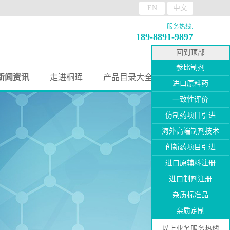
EN
中文
服务热线:
189-8891-9897
回到顶部
参比制剂
新闻资讯
走进桐晖
产品目录大全
进口原料药
一致性评价
仿制药项目引进
海外高端制剂技术
创新药项目引进
进口原辅料注册
进口制剂注册
杂质标准品
杂质定制
以上业务服务热线