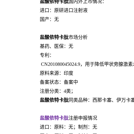
盐酸依特卡肽
国内外上市情况：
进口：原研进口注射液
国产：无
盐酸依特卡肽
市场分析
基药、医保：无
专利：
CN201080045024.9，用于降低甲状旁腺激素水
原料来源：印度
备案状态：备案中
注册分类：4类；
盐酸依特卡肽
同类品种：西那卡塞、伊万卡
盐酸依特卡肽
注册申报情况
进口：原料：无；制剂：无