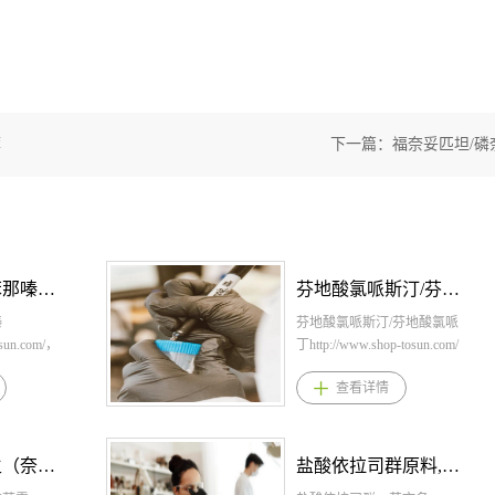
荐
下一篇：
福奈妥匹坦/磷
甲苯磺酸缬苯那嗪原料，甲苯磺酸缬苯那嗪原料药-立项推荐
芬地酸氯哌斯汀/芬地酸氯哌丁原料，芬地酸氯哌斯汀/芬地酸氯哌丁原料药-立项推荐
嗪
芬地酸氯哌斯汀/芬地酸氯哌
osun.com/，
丁http://www.shop-tosun.com/
ne
英文名：Cloperastine
查看详情
39208-54-
Fendizoate，CAS：85187-37-
7，化学式：
S2，桐晖药业
C20H24CLNO.C20H14O4，
苯那嗪，甲
桐晖药业提供芬地酸氯哌斯
盐酸达利雷生（奈莫雷生）原料,盐酸达利雷生（奈莫雷生）原料药--立项推荐
盐酸依拉司群原料,盐酸依拉司群原料药--立项推荐
原料，甲苯
汀/芬地酸氯哌丁，芬地酸氯