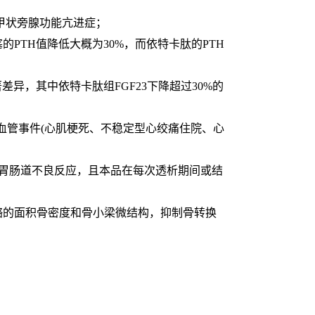
性甲状旁腺功能亢进症；
PTH值降低大概为30%，而依特卡肽的PTH
差异，其中依特卡肽组FGF23下降超过30%的
心血管事件(心肌梗死、不稳定型心绞痛住院、心
胃肠道不良反应，且本品在每次透析期间或结
骼的面积骨密度和骨小梁微结构，抑制骨转换