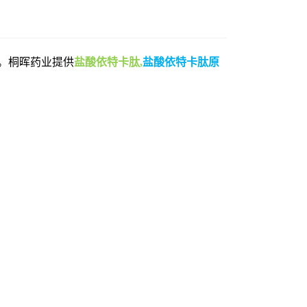
•xHCl。桐晖药业提供
盐酸依特卡肽,
盐酸依特卡肽原