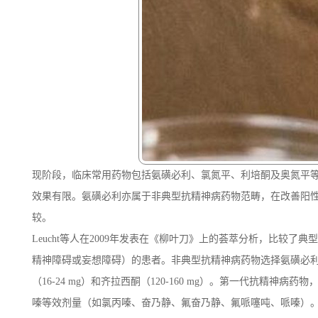
现阶段，临床常用药物包括氨磺必利、氯氮平、利培酮及奥氮平
效果有限。氨磺必利亦属于非典型抗精神病药物范畴，在改善阳
较。
Leucht等人在2009年发表在《柳叶刀》上的荟萃分析，比较了
精神障碍或妄想障碍）的患者。非典型抗精神病药物选择氨磺必利（50-80
（16-24 mg）和齐拉西酮（120-160 mg）。第一代抗精神病
嗪等效剂量（如氯丙嗪、奋乃静、氟奋乃静、氟哌噻吨、哌嗪）。患者