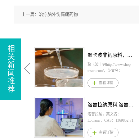
上一篇：
治疗脑外伤癫痫药物
相
甲苯磺酸缬苯那嗪原料，甲苯磺酸缬苯那嗪原料药-立项推荐
关
新
甲苯磺酸缬苯那嗪
http://www.shop-tosun.com/，
闻
英文名：Valbenazine
推
查看详情
tosylate，CAS：1639208-54-
荐
0，化学式：
C38H54N2O10S2，桐晖药业
提供甲苯磺酸缬苯那嗪，甲
甲磺酸达拉非尼原料,甲磺酸达拉非尼原料药--立项推荐
苯磺酸缬苯那嗪原料，甲苯
磺酸缬苯那嗪原料药。1、甲
甲磺酸达拉非尼，英文名：
苯磺酸缬苯那嗪剂型规格胶
Dabrafenib mesylate，CAS：
囊：40mg、60mg、80mg2、
1195765-45-7，化学式：
查看详情
甲苯磺酸缬苯那嗪用法用量
C23H20F3N5O2S2·CH4O3S。