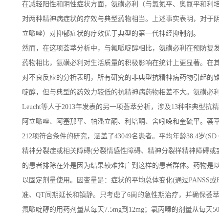
在减轻阳性和阴性症状方面，氨磺必利（与氯氮平、奥氮平和利
对两种精神病症状的疗效与典型药物相当。上述事实表明，对于
立哌唑）对抑郁症状的疗效优于典型的第一代神经抑制剂。
然而，在这项荟萃分析中，与氟哌啶醇相比，氨磺必利在预防复发
药物相比，氨磺必利对生活质量的积极影响在统计上更显著。在
对不良反应的分析表明，所有研究的非典型抗精神病药物引起的
啶醇，但与典型的药效力较低的抗精神病药物相差不大。氨磺必
Leucht等人于2013年发表的另一项荟萃分析，涉及13种非
阿立哌唑、阿塞那平、帕潘立酮、利培酮、舍吲哚和奎硫平。荟萃分
212项符合条件的研究，涵盖了43049名患者。平均年龄38.4岁(SD
精神分裂症或相关障碍(分裂情感性障碍、精神分裂样精神障碍或
的患者排除在外是因为结果较难推广到这样的患者群体。药物是
以固定剂量使用。因变量是：症状的平均总体变化(通过PANSS或
准、QT间期延长和镇静。只考虑了6周的急性期治疗，并确保荟
氟哌啶醇的用药剂量从每天7.5mg到12mg；氯丙嗪的剂量从每天5