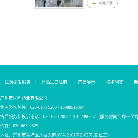
查看详情
自主运动，全球使用抗精神
后辅助治疗，本品联合曲美
400mg，每日一次； 成年患
克/10毫升（13.3毫克/毫
C24H27F2N5O4。桐晖药业
类药物的患者众多，此外其
替尼适用于BRAF V600突变
者：推荐起始剂量为200mg，
升）； 布比卡因美洛昔康
提供佩米替尼,佩米替尼原料,
他情况如高龄、脑损伤、遗
阳性的III期黑色素瘤患者完
每天一次，可每周以200mg的
缓释注射溶液具有四种剂量
佩米替尼原料药。 佩米替
传易感性以及其它合并躯体
全切除后的辅助治疗。BRAF
增量进行滴定，每日一次，
强度，可作为单剂量玻璃小
尼适应症与用法用量 1.佩米
疾病人群也会出现TD症状，
V600突变阳性的转移性非小
最大推荐剂量为600mg。 3.盐
瓶使用： 400毫克布比卡因
替尼规格：片剂：4.5mg;9mg
症状包括舌、口、面、肢体
细胞肺癌，本品联合曲美替
酸维洛沙秦适应症 Qelbree是
和12毫克美洛昔康； 300毫
2.佩米替尼用法用量： 推
不自主运动的抽搐；3.耐受性
尼适用于治疗BRAF V600突
一种选择性去甲肾上腺素再
克布比卡因和9毫克美洛昔
荐剂量为13.5mg，每日一次
良好，心脏安全性较优，以
变阳性的转移性非小细胞肺
摄取抑制剂，适用于治疗成
康； 200毫克布比卡因和6
口服给药，连续服用14天，
高选择性VMAT2抑制为核
癌患者。 4.甲磺酸达拉非尼
人和6岁及以上儿童的注意力
毫克美洛昔康； 60毫克布
随后停药7天，每21天为一个
心，精准调节多巴胺信号，
产品优势 1.达拉非尼是强
缺陷多动障碍（ADHD） 盐
比卡因和1.8毫克美洛昔康
治疗周期，持续治疗直到疾
不干扰其他受体，从机制上
效、选择性BRAF激酶活性抑
酸维洛沙秦产品优势 1.首个
2.布比卡因（布比卡因碱）用
病进展或出现不可耐受的毒
改善异常运动，同时保留正
制剂，其作用方式（MOA）
ADHD的非兴奋剂疗法（非
法用量： 脂质体注射液
性。 3.佩米替尼适应症:
常神经功能，对无法耐受丁
符合三磷酸腺苷（ATP）竞争
管制品种），本品是去甲肾
（混悬），用于成人局部浸
用于治疗既往接受过治疗
医药研发服务
药品进口注册
产品展示
技术问答
苯那嗪的患者，可获得更平
性抑制。达拉非尼在体外抑
上腺素再摄取抑制剂，具特
润的推荐剂量：EXPAREL最
的、不可切除的局部晚期或
稳的疗效与安全性，同时QT
制丝裂原活化的细胞外相关
异性5-羟色胺调控活性，已在
大剂量为266毫克（20毫
转移性胆管癌成人患者，这
间期延长风险低，无需常规
激酶（MEK）和细胞外相关
欧洲上市20年，用于治疗抑
升），EXPAREL用于成人鳞
些胆管癌具有成纤维细胞生
广州市桐晖药业有限公司
心电监测，优于传统药物；4.
激酶（ERK）磷酸化、抑制
郁症。2021年4月，FDA批准
间臂丛神经阻滞的推荐剂量
长因子受体 2 （FGFR2） 融
业务咨询热线：020-6185 5200 / 18988919897
每天仅需给药一次，无化合
细胞增殖、并在BRAF V600
治疗6岁以上的注意力缺陷/多
为133mg（10mL）； 布比
合或 FDA 批准的检测检测到
物核心专利，国内尚未上
突变阳性的异种移植癌症模
动障碍（ADHD）的儿童或
卡因美洛昔康缓释注射溶
的其他重排。 该适应症根
售后服务及投诉电话：020-62312853 / 18122390687（服务时间：周一至周五9
市，竞争格局良好，欢迎关
型中产生肿瘤消退作用。 2.
成人患者，这是十年来唯一
液， –联合切除术：最高
据总体缓解率和缓解持续时
传真：020-66392525
注咨询。甲苯磺酸缬苯那嗪
国内外权威指南最高等级推
被批准的ADHD的新型非中
2.3mL，可递送60mg/1.8mg
间在加速批准下获得批准。
国内外上市情况：进口：无
荐（临床首选），NCCN(美
枢兴奋剂治疗药物； 2.市场
–开腹腹股沟疝：最高10.5mL
该适应症的持续批准可能取
地址：广州市黄埔区开泰大道188号2101房2102房(部位二)