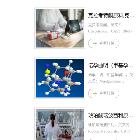
迟发性运动障碍:初始剂量为
桐晖药业提供甲磺酸达拉非
每日一次40mg。一周后，将
尼,甲磺酸达拉非尼原料,甲磺
剂量增加至推荐的80mg每日
酸达拉非尼原料药。 1.甲磺
盐酸维洛沙秦原料,盐酸维洛沙秦原料药--立项推荐
一次。舞蹈症:初始剂量为每
酸达拉非尼规格： 胶囊：
日一次40毫克。每两周增加
50mg，75mg 2.甲磺酸达拉非
盐酸维洛沙秦，英文名：
20毫克，直至达到推荐剂量
尼用法用量： 本品联合曲美
Viloxazine Hydrochloride，
80毫克每日一次。3、甲苯磺
替尼治疗前，须通过国家药
CAS：35604-67-2，化学式：
查看详情
酸缬苯那嗪适应症慢性运动
监局批准的检测方法进行
C13H20ClNO3。桐晖药业提
障碍；与亨廷顿病相关的舞
BRAF V600突变检测，确认
供多盐酸维洛沙秦，盐酸维
蹈症。4、甲苯磺酸缬苯那嗪
为BRAF V600突变阳性的患
洛沙秦原料，盐酸维洛沙秦
产品优势1.本品为全球首款高
者方可接受本品治疗。本品
原料药。 盐酸维洛沙秦适应
布比卡因（布比卡因碱）原料,布比卡因（布比卡因碱）原料药--立项推荐
选择性囊泡单胺转运蛋白
联合曲美替尼不适用于BRAF
症与用法用量 1.盐酸维洛沙
2（VMAT2）抑制剂，FDA
野生型黑色素瘤或非小细胞
秦规格 胶囊（缓控释）：
布比卡因（布比卡因碱），
首个获批用于成人迟发性运
肺癌患者。本品的推荐剂量
100mg、150mg、200mg； 2.
英文名：Bupivacaine，CAS：
动障碍的药物，能精准抑制
为150 mg每日两次（相当于
盐酸维洛沙秦用法用量 6至11
2180-92-9，化学式：
查看详情
突触前膜多巴胺再摄取与囊
300 mg每日总剂量）。 3.甲
岁的儿科患者：建议起始剂
C18H28N2O。桐晖药业提供
泡储存，适度降低突触间隙
磺酸达拉非尼适应症 BRAF
量为100mg，每日一次，可以
布比卡因（布比卡因碱）,布
多巴胺浓度，温和改善不自
V600突变阳性不可切除或转
每周100mg的增量滴定至每日
比卡因（布比卡因碱）原料,
主运动，不显著影响其他神
移性黑色素瘤，本品联合曲
一次400mg的最大推荐剂量；
布比卡因（布比卡因碱）原
佩米替尼原料,佩米替尼原料药--立项推荐
经递质通路；2.患者人群广
美替尼适用于治疗BRAF
12至17岁的儿科患者：推荐
料药。 1.布比卡因（布比卡
泛，迟发性运动障碍(简称
V600突变阳性的不可切除或
起始剂量为每日一次200mg，
因碱）规格： 脂质体注射
佩米替尼，英文名：
TD)，是一种由使用精神安定
转移性黑色素瘤患者；BRAF
1周后可滴定，增量为
液（混悬）：266毫克/20毫升
Pemigatinib，CAS：1513857-
剂或抗精神病类药引起的不
V600突变阳性黑色素瘤的术
200mg，最大推荐剂量为
（13.3毫克/毫升）；133毫
77-6，化学式：