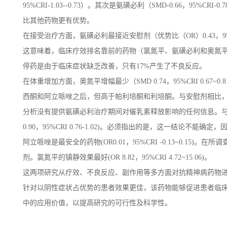
95%CRI-1.03--0.73）。其次是氨磺必利（SMD-0.66，
比其他药物更有优势。
在接受治疗方面，氨磺必利最接近安慰剂（优势比（OR）0.43，95%CRI 0.
这意味着，临床疗效排名靠前的药物（氯氮平、氨磺必利和奥氮平
停药是由于临床症状缺乏改善，只有17%产生了不良反应。
在体重增加方面，奥氮平增幅最少（SMD 0.74，95%CRI 0.67~0.81
西酮和阿立哌唑之后，但高于帕利培酮和利培酮。与安慰剂相比，氯氮平
分析没有提供氨磺必利治疗期间对催乳素释放影响的任何信息。与以往的研究
0.90，95%CRI 0.76-1.02)。必须指出的是，这一结
阿立哌唑是最安全的药物(OR0.01，95%CRI -0.13~0.15)。
剂。氯氮平的镇静效果最好(OR 8.82，95%CRI 4.72~15.06)。
这两项研究从疗效、不良反应、副作用等多方面对抗精神病药物
针对以阴性症状占优势的患者效果更佳，该药物能够促进患者临
中的应用价值，以提高研究的可行性及科学性。