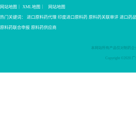
国产：无甲苯磺酸缬苯那嗪
国国立综合癌症网络)指南
需求潜力大，国内adhd患病
可以递送300mg/9mg –全膝
决于确证性试验中临床益处
网站地图
｜
XML地图
｜
网站地图
市场分析基药医保：无专
优。选推荐， ESMO(欧洲肿
率约为6.4%，约有2500万儿
关节置换术：最高14mL，可
的验证和描述。 用于治疗
利：CN111372567B，高剂量
瘤内科学会)指南（A级）推
童青少年患者，由于疾病认
输送400mg/12mg 3.布比
患有 FGFR1 重排的复发或难
热门关键词：
进口原料药代理
印度进口原料药
原料药关联审评
进口药
的缬苯那嗪制剂和与其相关
荐，中华医学会肺癌临床诊
知不足，就诊率在10%以下，
卡因（布比卡因碱）适应症
治性髓系/淋巴肿瘤 （MLN）
的组合物、...
疗指南唯一推荐用于BRAF ...
确诊的患者中也仅有不足三
布比卡因脂质体注射液（混
成人。（美国已获批，中国
原料药联合申报
原料药供应商
分之一的患儿接受了规范治
悬）：在6岁及以上的患者
未获批） 佩米替尼产品优
疗； 3.国内ADHD用药品种
中...
势 （1）佩米替尼是一种针
较少，主要常用的为托莫西
对FGFR亚型1/2/3的强效选择
本网站所有产品仅对制药企
汀和哌甲酯，市场销售额均
性口服抑制剂，主要靶向
呈现上升趋势，2022年我国
FGFR1、FGFR2和FGFR3。
Copyright ©2
ADHD的市场规模将近10
它通过抑制这些成纤维细胞
亿，仍有广阔的发展空间；
生长因子受体的磷酸化和信
4.缓释胶囊为第62批参比，无
号传导，减少带有这些基因
专...
改变的细胞的存活率；
（2）胆管癌领域用药品种较
少，临床需求迫切，这是一
种预后较差的恶性肿瘤，据
统计晚期胆管癌患者的5年生
存率极低，且手术切除和化
疗的效果较为有限，针对用
药较少； （3）实验数据疗
效显著，据FIGHT - 202这项
大型Ⅱ期临床试验中（...