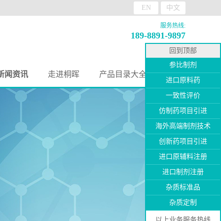
EN
中文
服务热线:
189-8891-9897
回到顶部
参比制剂
新闻资讯
走进桐晖
产品目录大全
进口原料药
一致性评价
仿制药项目引进
海外高端制剂技术
创新药项目引进
进口原辅料注册
进口制剂注册
杂质标准品
杂质定制
以上业务服务热线