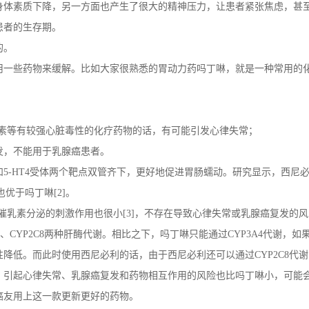
身体素质下降，另一方面也产生了很大的精神压力，让患者紧张焦虑，甚
患者的生存期。
的。
用一些药物来缓解。比如大家很熟悉的胃动力药吗丁啉，就是一种常用的
霉素等有较强心脏毒性的化疗药物的话，有可能引发心律失常；
发，不能用于乳腺癌患者。
5-HT4受体两个靶点双管齐下，更好地促进胃肠蠕动。研究显示，西尼
优于吗丁啉[2]。
催乳素分泌的刺激作用也很小[3]，不存在导致心律失常或乳腺癌复发的
、CYP2C8两种肝酶代谢。相比之下，吗丁啉只能通过CYP3A4代谢，如
降低。而此时使用西尼必利的话，由于西尼必利还可以通过CYP2C8代
，引起心律失常、乳腺癌复发和药物相互作用的风险也比吗丁啉小，可能
癌友用上这一款更新更好的药物。