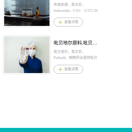
增减。3、芬地酸氯哌斯汀/芬
阴性、ESR1突变的晚期或转
量： 临床经验中苯丁酸钠的
布地奈德，英文名：
地酸氯哌丁适应症与以下疾
移性乳腺癌的绝经后妇女或
每日总剂量通常为：450-
budesonide，CAS：51372-29-
病有关的咳嗽：感冒、急性
成年男性。 4.盐酸依拉司群
600mg/kg/日（体重＜20kg的
3，化学式：C25H34O6。桐
查看详情
気管支炎、慢性気管支炎、
产品优势 1.首个获批的口服
新生儿、婴幼儿和儿童），
晖药业提供布地奈德,布地奈
気管支拡张症 、肺结核、肺
选择性雌激素受体降解剂
9.9-13.0g/m2/日（体重＞20kg
德原料,布地奈德原料药。
癌4、芬地酸氯哌斯汀/芬地酸
（SERD），2022年被FDA纳
的儿童、青少年和成人） 3.
1.布地奈德规格： 吸入混
氯哌丁产品优势1.氯哌司汀是
入优先审评，2023年先后在
苯丁酸钠适应症 适用于尿素
悬液：2ml：1mg； 鼻喷
吡贝地尔原料,吡贝地尔原料药--立项推荐
一种具有中枢镇咳作用的药
美国和欧盟获批，用于晚期
循环障碍患者的慢性治疗，
雾：每瓶120喷，每喷含布地
物，还具有抗组胺药（与 H1
乳腺癌的二线治疗； 2.临床
包括氨基甲酰磷酸合成酶
奈德64微克，药液浓度为1.28
吡贝地尔，英文名：
受体拮抗剂共享乙胺部分）
疗效优于同类的氟维司群，
（CPS）、鸟氨酸转氨甲酰酶
毫克/毫升； 吸入气雾：每
Piribedil。桐晖药业提供吡贝
和罂粟碱样活性类似于可待
根据一项国际多中心随机对
（OTC） 或精氨酸琥珀酸合
瓶200揿，每揿含布地奈德
地尔,吡贝地尔原料,吡贝地尔
查看详情
因，但没有麻醉作用。2.药理
照3期临床试验EMERALD，
成酶（AS） 缺乏。它适用于
（C25H34O6）0.1mg； 吸
原料药。 吡贝地尔适应症
学研究表明，该分子作用于
总人群中使用依拉司群相较
所有新生儿发病缺乏症（完
入粉雾：200μg/吸,200吸/
与用法用量 1.吡贝地尔规
咳嗽中枢而不抑制呼吸中
于标准治疗（氟维司群或
全酶缺乏症，在出生后最初
支； 胶囊剂(缓控释)：
格：50mg；15片/盒，30片/
枢，并且没有负面的心脏循
AI（曲唑类等药物）），可
28天内就诊）的患者。它也
3mg、4mg 口服混悬液：2
盒，300片/盒 2.吡贝地尔用
环作用，治疗剂量范围（成
以将疾病进展或死亡风险降
适用于有高氨血症性脑病病
mg/10 mL单剂量棒式包装 2.
法用量： 治疗帕金森氏
人每天3次，每次10-20mg）
低30%，12个月的无进展生存
史的迟发性疾病（部分酶缺
布地奈德用法用量： 起始
病，剂量应逐渐增加，单独
的初始反应是在口服给药后
率为22.3%，而标准治疗组为
乏，出生后第一个月后出
剂量、严重哮喘期或减少口
治疗维持剂量每天150mg-
20-30分钟，此外，单剂量氯
9.4%；ESR1突变人群中艾拉
现）患者。 4.苯丁酸钠产品
服糖皮质激素时的剂量：
250mg，分次及在餐后服。与
哌哌司汀的作用持续时间为
司群相较于标准治疗，可以
优势 1.苯丁酸钠是乙酸苯酯
成人：一次1～2mg，一天二
左旋多巴合用时，一般维持
3-4 小时。3.本品最早1966年
将疾病进展或死亡风险降低
的前体药物，在患者体内经β-
次。 儿童：一次0.5～
剂量每天1-3片。 3.吡贝地
在日本上市的止咳药，国内
45%，12个月无进展生存率为
氧化代谢成乙酸苯酯，可与
1mg，一天二次。 胶囊：
尔适应症: 帕金森氏病 吡贝