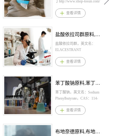
丁http://www.shop-tosun.com/
英文名：Cloperastine
查看详情
Fendizoate，CAS：85187-37-
7，化学式：
C20H24CLNO.C20H14O4，
桐晖药业提供芬地酸氯哌斯
盐酸依拉司群原料,盐酸依拉司群原料药--立项推荐
汀/芬地酸氯哌丁，芬地酸氯
哌斯汀/芬地酸氯哌丁原料，
盐酸依拉司群，英文名：
芬地酸氯哌斯汀/芬地酸氯哌
ELACESTRANT
丁原料药。1、芬地酸氯哌斯
DIHYDROCHLORIDE，
查看详情
汀/芬地酸氯哌丁剂型规格片
CAS：1349723-93-8，化学
剂：2.5mg；颗粒剂：10%2、
式：C30H40Cl2N2O2。桐晖
芬地酸氯哌斯汀/芬地酸氯哌
药业提供盐酸依拉司群,盐酸
丁用法用量片剂，每日剂量
依拉司群原料,盐酸依拉司群
苯丁酸钠原料,苯丁酸钠原料药--立项推荐
为:1岁以下7.5mg，2岁以上4
原料药。 1.盐酸依拉司群规
岁以下7.515mg，4岁以上7岁
格： 片剂：345mg、86mg 2.
苯丁酸钠，英文名：Sodium
以下1530mg，分三次口服给
盐酸依拉司群用法用量： 推
Phenylbutyrate，CAS：114-
药。颗粒，通常成人每日
荐剂量为345 mg片，每日一
70-5，化学式：
查看详情
3060mg分3次口服。儿童，每
次，口服，随餐服用 3.盐酸
C10H11NaO2。桐晖药业提供
日2岁以下7.5mg，2岁以上4
依拉司群适应症 是一种雌激
苯丁酸钠,苯丁酸钠原料,苯丁
岁以下7.515mg，4岁以上7岁
素受体拮抗剂，用于治疗在
酸钠原料药。 1.苯丁酸钠规
以下1530mg分3次口服。此
至少一种内分泌疗法后病情
格： 片：500mg 颗粒：
布地奈德原料,布地奈德原料药--立项推荐
外，会根据年龄和症状适当
进展，且患有ER阳性、HER2
940mg/g 2.苯丁酸钠用法用