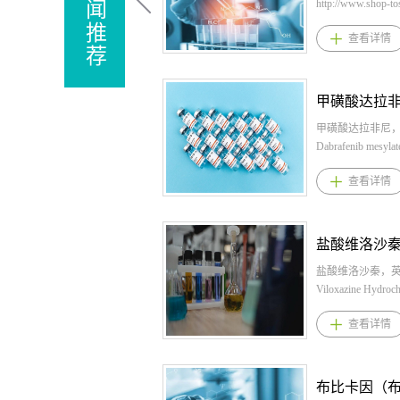
http://www.shop-t
闻
英文名：Valbenazi
推
查看详情
tosylate，CAS：16
荐
0，化学式：
C38H54N2O10
提供甲苯磺酸缬
苯磺酸缬苯那嗪
磺酸缬苯那嗪原料
甲磺酸达拉非尼
苯磺酸缬苯那嗪
Dabrafenib mesy
囊：40mg、60mg
1195765-45-7
查看详情
甲苯磺酸缬苯那
C23H20F3N5O2S
迟发性运动障碍:
桐晖药业提供甲
每日一次40mg
尼,甲磺酸达拉非
剂量增加至推荐的
酸达拉非尼原料药。
一次。舞蹈症:初
酸达拉非尼规格：
日一次40毫克。
50mg，75mg 2
盐酸维洛沙秦，
20毫克，直至达
尼用法用量： 本
Viloxazine Hydroc
80毫克每日一次
替尼治疗前，须
CAS：35604-6
查看详情
酸缬苯那嗪适应
监局批准的检测
C13H20ClNO
障碍；与亨廷顿
BRAF V600突
供多盐酸维洛沙
蹈症。4、甲苯磺
为BRAF V600
洛沙秦原料，盐
产品优势1.本品
者方可接受本品
原料药。 盐酸维
选择性囊泡单胺
联合曲美替尼不适
症与用法用量 1.