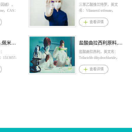
制剂，FDA
或非小细胞
控释）：
卡因碱），
体和血管紧张素II亚型
来前至少有7小时的时间。 3.
克、每包10克 2.环硅酸锆钠
三苯乙酸维兰特罗，英文
人迟发性运
的推荐剂量
00mg； 2.
ine，CAS：
1（AT1）受体，这种双重作
盐酸达利雷生（奈莫雷生）
用法用量： 成人(包括老年
名：Vilanterol trifenate，
能精准抑制
两次（相当于
量 6至11
学式：
用机制有助于减少蛋白尿、
适应症 适用于治疗以入睡困
人)用药 纠正阶段 本品的推荐
CAS：503070-58-4，化学
查看详情
再摄取与囊
）。 3.甲
建议起始剂
桐晖药业提供
保护肾小球，从而减缓IgA肾
难和/或睡眠维持困难为特征
起始剂量为10克，每日三
式：C29H34NO2·Br。桐晖药
低突触间隙
 BRAF
日一次，可以
因碱）,布
病的进展；2.更优的临床疗
的成年失眠患者。 4.盐酸达
次，最长48小时，口服给
业提供三苯乙酸维兰特罗,三
和改善不自
不可切除或转
量滴定至每日
碱）原料,
效，在PROTECT的3期临床
利雷生（奈莫雷生）产品优
药，用水冲服。达到正常血
苯乙酸维兰特罗原料,三苯乙
影响其他神
本品联合曲
大推荐剂量；
卡因碱）原
试验中，相较于常用品种的
势 1.是一款双重食欲素受体
钾水平后，应开始维持治
酸维兰特罗原料药。 1.三苯
佩米替尼原料,佩米替尼原料药--立项推荐
盐酸曲拉西利原料,盐酸曲拉西利原料药--立项推荐
患者人群广
BRAF
患者：推荐
卡因（布比卡
厄贝沙坦，IgA肾病患者经司
（orexin receptor，OXR）拮
疗。 维持阶段 达到正常血钾
乙酸维兰特罗规格： 氟替美
碍(简称
的不可切除或
200mg，
脂质体注射
名：
帕生坦治疗36周后，蛋白尿
抗剂，通过竞争性结合OX1R
水平后，应确定本品预防高
维吸入粉雾剂：糠酸氟替卡
盐酸曲拉西利，英文名：
使用精神安定
者；BRAF
量为
毫克/20毫升
：1513857-
水平比基线减少了3倍以上，
和OX2R抑制食欲素信号功能
钾血症复发的最低有效剂
松100μg、乌美溴铵(以乌美铵
Trilaciclib dihydrochloride，
药引起的不
黑色素瘤的术
荐剂量为
）；133毫
同时在2年多的随访中发现，
从而阻断失眠症患者中过度
量。建议起始剂量为5克每日
计)62.5μg与三苯乙酸维兰特
CAS： 1977495-97-8，化学
查看详情
使用抗精神
品联合曲美
次； 成年患
毫克/毫
4。桐晖药业
司帕生坦显著延缓肾功能的
活跃的促觉醒神经肽食欲素
一次，可按需将剂量上调至
罗(以维兰特罗计)25μg 乌美
式：C24H30N8O•2HCl。桐
多，此外其
V600突变
200mg，
因美洛昔康
米替尼原料,
下降速度，比服用厄贝沙坦
的结合，它通过阻断觉醒通
10克每日一次，或下调至5克
溴铵维兰特罗吸入粉雾剂：
晖药业提供盐酸曲拉西利,盐
脑损伤、遗
素瘤患者完
200mg的
有四种剂量
。 佩米替
减缓了约25%；3.2023年2
路抑制过度活跃的不眠状
隔日一次，以维持正常的血
乌美溴铵（以乌美铵计）
酸曲拉西利原料,盐酸曲拉西
它合并躯体
疗。BRAF
每日一次，
剂量玻璃小
量 1.佩米
月，FDA基于其在减少快速
态。 2.达利雷生与血浆蛋白
钾水平。在维持治疗阶段，
62.5μg与三苯乙酸维兰特罗
利原料药。 盐酸曲拉西利
TD症状，
的转移性非小
mg。 3.盐
毫克布比卡因
5mg;9mg
疾病进展风险的原发性IgA肾
的结合率为99.7%，分布容积
不应服用超过10克每日一次
（以维兰特罗计）25μg 糠酸
适应症与用法用量 1.盐酸曲
、面、肢体
联合曲美替
elbree是
； 300毫
用量： 推
病成人患者中的蛋白尿效
为31L，表明它有效地穿过血
的剂量。 在治疗期间应定期
氟替卡松维兰特罗吸入粉雾
拉西利规格：冻干：300mg
；3.耐受性
 V600突
肾上腺素再
克美洛昔
g，每日一次
果，给予了加急批准。2024
脑屏障。且该品种的T1/2大概
监测血钾水平。监测频率取
剂：糠酸氟替卡松200μg与三
2.盐酸曲拉西利用法用量：
性较优，以
非小细胞肺
用于治疗成
布比卡因和6
用14天，
年9月5日，基于其在临床试
为8小时，是现有的食欲素受
决于多种因素，包括其他用
苯乙酸维兰特罗（以维兰特
曲拉西利的建议剂量为
2抑制为核
酸达拉非尼
童的注意力
60毫克布
21天为一个
验中的显著疗效和良好的安
体拮抗剂中最合适的，其在
药、慢性肾脏疾病的进展和
罗计）25μg；糠酸氟替卡松
240mg/m2，在当日化疗给药
巴胺信号，
非尼是强
DHD） 盐
克美洛昔康
治疗直到疾
全性，FDA正式批准了司帕
体内的停留足以治疗入睡和
食物中钾的摄取。 如果发生
100μg与三苯乙酸维兰特罗
前4小时内经静脉(IV)滴注30
，从机制上
F激酶活性抑
 1.首个
比卡因碱）用
可耐受的毒
生坦用于治疗有疾病进展风
维持，同时不会在第二天早
重度低钾血症，则应停服本
（以维兰特罗计）25μg 2.三
分钟完成。连续多日给予曲