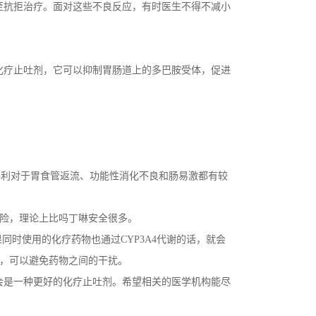
至抗拒治疗。面对这些不良反应，有时医生不得不减小
化疗止吐剂，它可以抑制胃肠道上的多巴胺受体，促进
必利对于胃食管返流、功能性消化不良和肠易激都有较
风险，理论上比吗丁啉安全很多。
果同时使用的化疗药物也通过CYP3A4代谢的话，就会
谢，可以避免药物之间的干扰。
会是一种更好的化疗止吐剂。希望相关的医学机构能尽