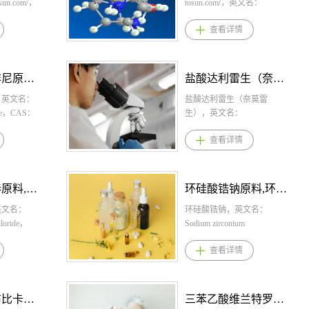
osun.com/，
tosun.com/，英文名：
ne
Sparsentan，CAS：254740-
查看详情
39208-54-
64-2，化学式：
C32H40N4O5S，桐晖药业提
S2，桐晖药业
供司帕生坦，司帕生坦原
苯那嗪，甲
料，司帕生坦原料药。1、司
甲磺酸达拉非尼原料,甲磺酸达拉非尼原料药--立项推荐
盐酸达利雷生（奈莫雷生）原料,盐酸达利雷生（奈莫雷生）原料药--立项推荐
原料，甲苯
帕生坦剂型规格片剂:200mg
药。1、甲
，英文名：
和400mg2、司帕生坦用法用
盐酸达利雷生（奈莫雷
剂型规格胶
late，CAS：
量开始使用时每天一次，每
生），英文名：
、80mg2、
，化学式：
次200毫克口服。14天后，根
DARIDOREXANT
查看详情
嗪用法用量
2·CH4O3S。
据耐受情况增加到每天一次
HYDROCHLORIDE，CAS：
初始剂量为
磺酸达拉非
400毫克。中断后恢复时，考
1792993-84-0，化学式：
。一周后，将
尼原料,甲磺
虑重新滴定。3、司帕生坦适
C23H23N6O2Cl * HCl。桐晖
80mg每日
 1.甲磺
应症一种内皮素和血管紧张
药业提供盐酸达利雷生（奈
盐酸维洛沙秦原料,盐酸维洛沙秦原料药--立项推荐
环硅酸锆钠原料,环硅酸锆钠原料药--立项推荐
始剂量为每
 胶囊：
素II受体拮抗剂，用于减缓成
莫雷生）,盐酸达利雷生（奈
每两周增加
.甲磺酸达拉非
英文名：
人原发性免疫球蛋白A肾病
莫雷生）原料,盐酸达利雷生
环硅酸锆钠，英文名：
到推荐剂量
品联合曲美
hloride，
(IgAN)患者的肾功能下降，
（奈莫雷生）原料药。 1.盐
Sodium zirconium
。3、甲苯磺
通过国家药
7-2，化学式：
这些患者有疾病进展的风
酸达利雷生（奈莫雷生）规
cyclosilicate，CAS：90098-
查看详情
症慢性运动
方法进行
3。桐晖药业提
险。4、司帕生坦产品优势1.
格： 片剂：25 mg、50mg 2.
04-7，化学式：
病相关的舞
变检测，确认
秦，盐酸维
司帕生坦是一种口服的双效
盐酸达利雷生（奈莫雷生）
C19H15ClN2O4。桐晖药业提
酸缬苯那嗪
突变阳性的患
酸维洛沙秦
内皮素-血管紧张素受体拮抗
用法用量： 推荐剂量为每晚
供环硅酸锆钠,环硅酸锆钠原
为全球首款高
治疗。本品
洛沙秦适应
剂（DEARA），能够选择性
服用25毫克至50毫克，睡前
料,环硅酸锆钠原料药。 1.环
布比卡因（布比卡因碱）原料,布比卡因（布比卡因碱）原料药--立项推荐
三苯乙酸维兰特罗原料,三苯乙酸维兰特罗原料药--立项推荐
转运蛋白
用于BRAF
盐酸维洛沙
地作用于内皮素A（ETA）受
30分钟内口服，且在计划醒
硅酸锆钠规格： 散剂：每包5