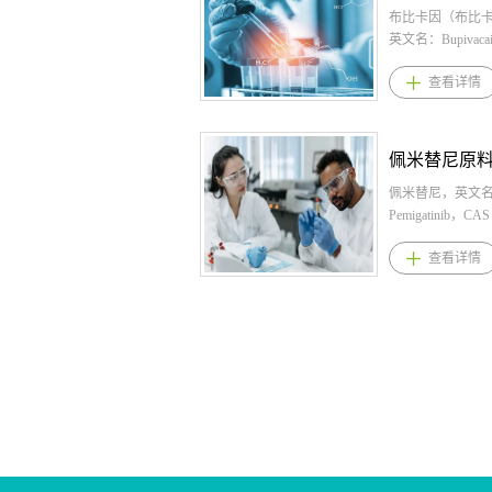
2（VMAT2）抑
野生型黑色素瘤
秦规格 胶囊（缓
布比卡因（布比
首个获批用于成
肺癌患者。本品
100mg、150mg、2
英文名：Bupivaca
动障碍的药物，
为150 mg每日
盐酸维洛沙秦用法用
2180-92-9，化
查看详情
突触前膜多巴胺
300 mg每日总剂量
岁的儿科患者：
C18H28N2O。
泡储存，适度降
磺酸达拉非尼适应症
量为100mg，每
布比卡因（布比卡
多巴胺浓度，温
V600突变阳性
每周100mg的增
比卡因（布比卡因
主运动，不显著
移性黑色素瘤，
一次400mg的最
布比卡因（布比
经递质通路；2.
美替尼适用于治疗
12至17岁的儿科
料药。 1.布比
泛，迟发性运动障
V600突变阳性
起始剂量为每日一次
因碱）规格： 
佩米替尼，英文
TD)，是一种由
转移性黑色素瘤患
1周后可滴定，增
液（混悬）：266
Pemigatinib，CAS
剂或抗精神病类
V600突变阳性
200mg，最大推
（13.3毫克/毫升
77-6，化学式：
查看详情
自主运动，全球
后辅助治疗，本
400mg，每日一
克/10毫升（13.3
C24H27F2N5O
类药物的患者众
替尼适用于BRAF 
者：推荐起始剂量为
升）； 布比卡
提供佩米替尼,佩
他情况如高龄、
阳性的III期黑色
每天一次，可每周以
缓释注射溶液具
佩米替尼原料药
传易感性以及其
全切除后的辅助治
增量进行滴定，
强度，可作为单
尼适应症与用法用
疾病人群也会出现
V600突变阳性
最大推荐剂量为600
瓶使用： 400
替尼规格：片剂：4.
症状包括舌、口
细胞肺癌，本品
酸维洛沙秦适应症 Q
和12毫克美洛昔康
2.佩米替尼用法
不自主运动的抽搐
尼适用于治疗BRAF
一种选择性去甲
克布比卡因和9毫
荐剂量为13.5m
良好，心脏安全
变阳性的转移性
摄取抑制剂，适
康； 200毫克
口服给药，连续服
高选择性VMAT
癌患者。 4.甲磺
人和6岁及以上儿
毫克美洛昔康； 
随后停药7天，每
心，精准调节多
产品优势 1.达拉
缺陷多动障碍（A
比卡因和1.8毫
治疗周期，持续
不干扰其他受体
效、选择性BRA
酸维洛沙秦产品优势
2.布比卡因（布
病进展或出现不