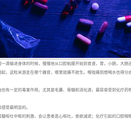
滴一滴输进身体的时候，慢慢地从口腔粘膜开始到食道，胃，小肠，大肠
刻起，这粒米游走在哪个器官，哪里就痛不欲生。喉咙痛到想喝水也得分
胞也有一定的毒害作用，尤其是毛囊、骨髓和消化道，最容易受到化疗药
者感受最明显的。
延髓呕吐中枢的刺激，会让患者恶心呕吐，食欲减退；化疗引起的口腔咽