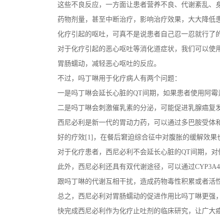
这些不良反应，一方面让患者营养不良、代谢紊乱、
药物剂量，甚至中断治疗，影响治疗效果，大大降低
化疗引起的呕吐，可真不是说患者自己忍一忍就行了
对于化疗引起的恶心呕吐等消化道症状，我们可以使
胃肠蠕动，减轻恶心呕吐的反应。
不过，吗丁啉用于化疗病人有两个问题：
一是吗丁啉会延长心脏的QT间期，如果患者使用阿
二是吗丁啉会刺激催乳素的分泌，可能促进乳腺癌复
西尼必利是新一代的胃动力药，可以通过多巴胺受体和
好的疗效[1]，在餐后窘迫综合征中对腹胀的缓解效果也
对于化疗患者，西尼必利不会延长心脏的QT间期，对
此外，西尼必利还具有双代谢途径，可以通过CYP3A4
跟吗丁啉的代谢互相干扰，造成药物毒性积累或者活性
总之，西尼必利对胃肠蠕动的促进作用比吗丁啉更强
快完成西尼必利作为化疗止吐剂的临床研究，让广大