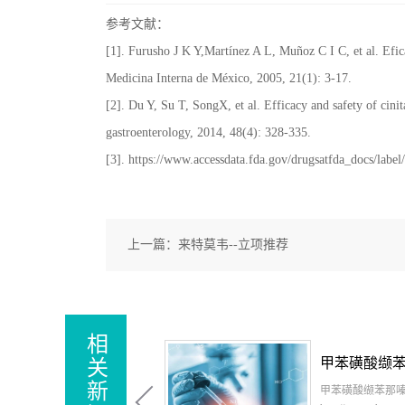
参考文献：
[1]. Furusho J K Y,Martínez A L, Muñoz C I C, et al. Eficac
Medicina Interna de México, 2005, 21(1): 3-17.
[2]. Du Y, Su T, SongX, et al. Efficacy and safety of cini
gastroenterology, 2014, 48(4): 328-335.
[3]. https://www.accessdata.fda.gov/drugsatfda_docs/labe
上一篇：
来特莫韦--立项推荐
相
关
新
甲苯磺酸缬苯那