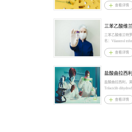
查看详情
3060mg分3次
次，口服，随餐服用
C10H11NaO2
日2岁以下7.5mg
依拉司群适应症 
苯丁酸钠,苯丁酸
岁以下7.515mg
素受体拮抗剂，
酸钠原料药。 1.
以下1530mg分3
至少一种内分泌
格： 片：500mg
外，会根据年龄
进展，且患有ER阳
940mg/g 2.苯
增减。3、芬地酸
阴性、ESR1突
量： 临床经验中
布地奈德，英文
地酸氯哌丁适应
移性乳腺癌的绝
每日总剂量通常为：
budesonide，CAS
病有关的咳嗽：
成年男性。 4.盐
600mg/kg/日（体
3，化学式：C25H
查看详情
気管支炎、慢性
产品优势 1.首个
新生儿、婴幼儿
晖药业提供布地奈
気管支拡张症 、
选择性雌激素受
9.9-13.0g/m2/
德原料,布地奈
癌4、芬地酸氯哌
（SERD），202
的儿童、青少年和成
1.布地奈德规格
氯哌丁产品优势1
入优先审评，202
苯丁酸钠适应症 
悬液：2ml：1m
一种具有中枢镇
美国和欧盟获批
循环障碍患者的
雾：每瓶120喷
物，还具有抗组胺
乳腺癌的二线治疗；
包括氨基甲酰磷
奈德64微克，药液
吡贝地尔，英文
受体拮抗剂共享
疗效优于同类的
（CPS）、鸟氨
毫克/毫升； 吸
Piribedil。桐
和罂粟碱样活性
根据一项国际多
（OTC） 或精
瓶200揿，每揿
地尔,吡贝地尔原
查看详情
因，但没有麻醉作
照3期临床试验EM
成酶（AS） 缺
（C25H34O6）0
原料药。 吡贝
学研究表明，该
总人群中使用依
所有新生儿发病
入粉雾：200μg/吸,
与用法用量 1.
咳嗽中枢而不抑
于标准治疗（氟
全酶缺乏症，在
支； 胶囊剂(缓
格：50mg；15片/
枢，并且没有负
AI（曲唑类等药
28天内就诊）的
3mg、4mg 口
盒，300片/盒 2
环作用，治疗剂
以将疾病进展或
适用于有高氨血
mg/10 mL单剂
法用量： 治疗
人每天3次，每次10
低30%，12个月
史的迟发性疾病
布地奈德用法用
病，剂量应逐渐