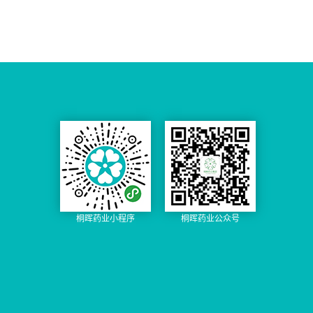
次批准用于治疗单纯性尿路
殖作用；Vijoice®（alpelisib）
心衰患者带来扩张血管、改
酶-1（IDH1）突变的复发性
100g（1g:20mg） 2.克立硼
感染的药物； 4.EAU（欧洲
阿博利布是一种激酶抑制
善内皮功能、抗纤维化和抗
或难治性急性髓系白血病
罗用法用量：外用，每日2次
泌尿外科协会）指南推荐一
剂，可治疗PIK3CA相关过度
心肌重塑等潜在益处； 2.本
（AML）成人患者。联合阿
3.克立硼罗适应症: 适用于2
线品种，根据指南原则和欧
生长谱（PROS）成人和儿童
品是新一代的可溶性鸟苷酸
扎胞苷用于治疗75岁及以上
岁及2岁以上患者的轻度至中
洲现有的易感性模式，EAU
中PIK3CA突变效应引起的罕
环化酶（sGC）刺激剂，可调
初治的IDH1突变急性髓系白
度特应性皮炎的局部治疗。
建议应考虑口服磷霉素氨丁
见过度生长疾病。Vijoice通过
节血管张力、心肌收缩力和
血病（AML）患者或因其它
克立硼罗产品优势 过敏性
三醇、或者匹美西林，以及
抑制PI3K通路发挥作用，主
心脏重塑； 3.据真实世界研
合并症而无法接受强化诱导
皮炎,遗传性过敏性皮炎是一
呋喃妥因作为一线治疗； 5.
要是PI3Kα亚型。Vijoice是美
究数据显示，住院内尽早联
化疗的初治的IDH1突变AML
种普通的皮肤疾病（在小孩
进口正在注册，目前已完成3
国FDA批准的首个治疗PROS
合使用维立西呱，能让患者
成人患者 施维雅制药：适
经常叫做湿疹），克立硼罗
期，预计申报可免大临床，
病症的药物。 2、在PIK3CA
左心室功能得到逆转，同时
用于经 FDA 批准的测试检测
为非激素类药物，具有使用
不存在专利壁垒，适合仿
突变肿瘤中，阿培利司能非
相比只用“新四联”药物，“维
到的易感 IDH1 突变患者：
方便、不良反应小、复发率
制。 盐酸匹美西林国内外上
常有效的延长患者PFS，OS
立西呱+新四联”治疗更能降
新诊断的急性髓系白血病
低等优势，具有较高的临床
市情况： 进口：无 国产：...
延长更能长达2年以上。 3、
低患者的全因死亡率和再住
（AML）：与阿扎胞苷联合
应用价值。 克立硼罗品
约1/3乳腺癌患者发生PIK3CA
院率； 4.专业人士表示，根
使用或作为单一疗法用于治
种优势 1、克立硼罗是美国
基因突变，会发生在8%的恶
据治疗指南里对每种药物作
疗 75 岁或以上或患有排除使
第一个，也是唯一一个被批
性肿瘤里，其中包括40%的激
用效果应是叠加的的原则，
用强化诱导化疗的 合并症
准用于小至3月龄患者的100%
桐晖药业小程序
桐晖药业公众号
素受体阳性乳腺癌患者存在
在今后的用药方面，维立西
的成年人的新诊断 AML
非激素类的外用处方药 2、
PIK3...
呱或会进入心衰早期多通路
复发或难治性急性髓细胞白
该药品被列为第二批临床急
联合治疗的策略； 5.2021年
血病：用于治疗复发或难治
需境外新药名单，理由是可
先后在美国、日本和欧盟获
性AML成年患者 复发
为对现有疗法不耐受或无效
批上市，在中国于2022年5月
或难治性骨髓增生异常综合
患者提供一种新作用机制的
通过优先审评获批上市。全
征 （MDS）：用于治疗复发
有效药物选择 3、国外销售