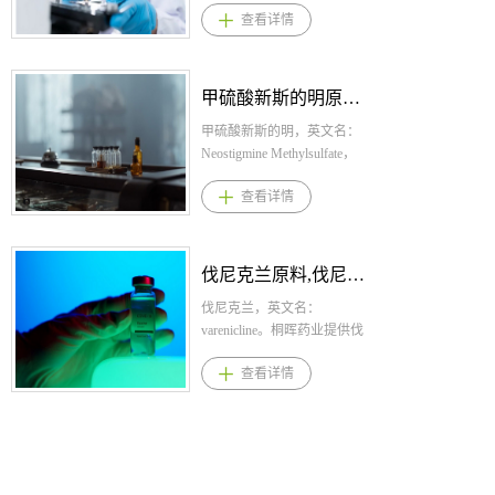
查看详情
和腐生葡萄球菌敏感菌株引
培利司适应症 与氟维司群联
C19H16F2N8O2。桐晖药业
起的单纯性尿路感染(uTUI)的
合用于治疗绝经后女性和男
提供维立西呱,维立西呱原料,
成年女性患者。 欧盟：用于
性，激素受体 (HR) 阳性、人
维立西呱原料药。 1.维立西
治疗由细菌引起的尿路感
表皮生长因子受体 2 (HER2)
呱规格： 片剂：(1)2.5mg
艾伏尼布原料，艾伏尼布原料药--立项推荐
染。 4.盐酸匹美西林产品优
阴性、PIK3CA 突变、晚期或
(2)5mg (3)10mg 2.维立西呱用
势 1.独特的作用机制，匹美
转移性乳腺癌在基于内分泌
法用量： 本品的推荐起始剂
艾伏尼布，英文名：
西林为美西林的前体药物,口
的方案或之后的进展后通过
量为2.5mg，每日1次，与食
Ivosidenib，CAS：1448347-
服吸收后在体内迅速水解为
FDA 批准的测试检测到 适用
物同服。 每2周左右加倍剂
49-6，化学式：
查看详情
美西林,与青霉素结合蛋
于治疗 2 岁及以上需要全身
量，根据患者耐受情况调整
C28H22ClF3N6O3。桐晖药
白-2(PBP-2)结合,干扰细菌细
治疗的 PIK3CA 相关过度生
至合适的维持剂量，最大维
业提供艾伏尼布,艾伏尼布原
胞壁生物合成,引起细菌形态
长谱系 （PROS） 严重表现
持剂量不得大于10mg，每日1
料,艾伏尼布原料药。 1.
改变使细胞溶解,从而发挥抗
的成人和儿童患者。 4.阿培
次。 3.维立西呱适应症 适用
艾伏尼布规格： 片剂：250
克立硼罗原料,克立硼罗原料药--立项推荐
菌作用； 2.在欧洲已上市数
利司产品优势 1、多适应症，
于近期心力衰竭失代偿经静
mg 2.艾伏尼布用法用量：
十年，安全性高且耐药率较
PIQRAY®（alpelisib）是全球
脉治疗后病情稳定的射血分
本品推荐剂量为500mg，每日
克立硼罗，英文名：
低，经查本品最早1981年已
首款针对HR+/HER2-、
数降低(射血分数＜45%)的症
一次口服，直至疾病进展或
Crisaborole，CAS：906673-
在法国上市，甚至在某些小
PIK3CA突变的晚期乳腺癌的
状性慢性心力衰竭成人患
出现不可接受的毒性,对未出
24-3，化学式：
查看详情
国家更早上市，不同国家适
药物，为口服小分子α特异性I
者，以降低发生心力衰竭住
现疾病进展或不可接受毒性
C14H10BNO3。桐晖药业提
应症会有所区别，总体来说
类磷脂酰肌醇-3-激酶
院或需要急诊静脉利尿剂治
的患者，需至少接受6个月治
供克立硼罗,克立硼罗原料,克
是用于单纯性尿路感染；
（PI3K）抑制剂，在携带
疗的风险。 4.维立西呱产品
疗。 3.艾伏尼布适应症
立硼罗原料药。 克立硼罗
3.2024年1月获美国FDA授予
PIK3CA基因突变的乳腺癌细
优势 1.维立西呱是利奥西呱
Agios制药：适用于采用经充
适应症与用法用量 1.克立硼
优先审评资格，4月获批上
胞系中显示出抑制PI3K通路
演化而来的第24个化合物，
分验证的检测方法诊断为携
罗规格：软膏：规格：
市，成为了美国20多年来首
的能力，并具有抑制细胞增
具有半衰期长的优势，可为
带易感异柠檬酸脱氢
2%,60g（1g:20mg）；