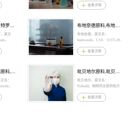
查看详情
口服。儿童，每
 3.盐酸
。桐晖药业提供
种，8月获批上市； 2.其获批
性跛行)患者的主观症状(腰部
C21H28N2O5。桐晖药业提
，2岁以上4
是一种雌激
钠原料,苯丁
主要是基于其治疗的尿蛋白
和下肢疼痛及麻木感)。 4.利
供琥珀酸多西拉敏，琥珀酸
，4岁以上7岁
用于治疗在
苯丁酸钠规
有36.1%的下降（显著优于标
马前列素产品优势 1.利马前
多西拉敏原料，琥珀酸多西
次口服。此
疗法后病情
 颗粒：
准治疗），同时安全性数据
列素是国内唯一获批治疗腰
拉敏原料药。 1.琥珀酸多西
布地奈德原料,布地奈德原料药--立项推荐
甲硫酸新斯的明原料,甲硫酸新斯的明原料药--立项推荐
和症状适当
性、HER2
丁酸钠用法用
良好； 3.流行病学，我国是
椎管狭窄症的化药，填补临
拉敏规格： 琥珀酸多西拉敏
氯哌斯汀/芬
变的晚期或转
苯丁酸钠的
名：
全球原发性肾小球疾病发病
床空白； 2.机制创新，通过
片：25mg 琥珀酸多西拉敏吡
甲硫酸新斯的明，英文名：
症与以下疾
经后妇女或
450-
：51372-29-
率最高的国家之一，作为常
改善微循环来治疗LSS状态，
哆醇肠溶片：10mg/10mg 2.琥
Neostigmine Methylsulfate，
感冒、急性
酸依拉司群
重＜20kg的
34O6。桐
见的原发性肾小球疾病，IgA
具有增加神经血供和改善神
珀酸多西拉敏用法用量： 琥
CAS：51-60-5，化学式：
查看详情
気管支炎、
获批的口服
和儿童），
德,布地奈
肾病约占35%至50%，目前我
经功能的双重明确功效，从
珀酸多西拉敏片：推荐成人
C12H19N2O2.CH3O4S。桐
肺结核、肺
体降解剂
日（体重＞20kg
德原料药。
国有约500万的IgA肾病患
源头改善症状； 3.该适应症
口服剂量为每次15-30mg，每
晖药业提供甲硫酸新斯的明,
斯汀/芬地酸
2年被FDA纳
人） 3.
： 吸入混
者，且每年新增IgA肾病确诊
唯一用药，《老年人慢性肌
天不超过60mg。 琥珀酸多西
甲硫酸新斯的明原料,甲硫酸
.氯哌司汀是
3年先后在
适用于尿素
g； 鼻喷
患者超过10万人； 4.本品无
肉骨骼疼痛管理：中国专家
拉敏吡哆醇肠溶片：一天睡
新斯的明原料药。 1.甲硫酸
吡贝地尔原料,吡贝地尔原料药--立项推荐
伐尼克兰原料,伐尼克兰原料药--立项推荐
咳作用的药
，用于晚期
慢性治疗，
，每喷含布地
核心专利壁垒，按4类申报免
共识》（2023）、《退行性
前口服一片，最大推荐剂量
新斯的明规格： 注射剂：
药（与 H1
 2.临床
酸合成酶
浓度为1.28
名：
大临床，研发成本低，适合
腰椎管狭窄症诊疗 专家共
是每天两片，早上一片，睡
1ml:0.5mg、2ml:1mg、
伐尼克兰，英文名：
乙胺部分）
氟维司群，
酸转氨甲酰酶
入气雾：每
晖药业提供吡贝
布局首仿。 盐酸阿曲生坦国
识》（2023）、《JOA临床
前一片。 3.琥珀酸多西拉敏
4ml:2mg； 格隆溴铵新斯的
varenicline。桐晖药业提供伐
类似于可待
中心随机对
氨酸琥珀酸合
含布地奈德
料,吡贝地尔
内外上市情况： 进口：1进口
实践指南：腰椎管狭窄 的管
适应症 琥珀酸多西拉敏片：
明注射液：1ml:格隆溴铵
尼克兰,伐尼克兰原料,伐尼克
查看详情
用。2.药理
ERALD，
乏。它适用于
.1mg； 吸
地尔适应症
片剂 国产：无 盐酸阿曲生坦
理（2021）》A强度证据推
有助于减少入睡困难； 琥珀
0.5mg,甲硫酸新斯的明2.5mg
兰原料药。 伐尼克兰适应
分子作用于
拉司群相较
缺乏症（完
200吸/
吡贝地尔规
市场分析 基药、医保：无 专
荐； 4.腰椎管狭窄症患病率
酸多西拉敏吡哆醇肠溶片：
2.甲硫酸新斯的明用法用
症与用法用量 1.伐尼克兰规
制呼吸中
维司群或
出生后最初
控释)：
盒，30片/
利：CN202080007568.X， 用
高，导致患者伤残失能危害
适用于治疗保守治疗无反应
量： 常用量，皮下或肌内
格：片剂：0.5 mg，1.0mg
面的心脏循
物）），可
患者。它也
服混悬液：2
.吡贝地尔用
阿曲生坦治疗IgA肾病的方
大,腰椎管狭窄症是中老年常
的妇女的妊娠恶心和呕吐。
注射一次0.25～1mg（1ml：
2.伐尼克兰用法用量： 本品
量范围（成
死亡风险降
症性脑病病
量棒式包装 2.
帕金森氏
法，在审中，若通过则2040-
见的骨科疾病,40岁以上人群
4.琥珀酸多西拉敏产品优势 1.
0.5mg 规格 半支~2支；2ml：
应用水整片吞服，餐前餐后
-20mg）
的无进展生存
（部分酶缺
量： 起始
增加，单独
12-16到期 原料来源：中国 备
患病率高达5.7%，且随年龄
一种典型的第一代抗组胺
1mg 规格1/4支~1支），一日1
均可服用。首先按如下方法