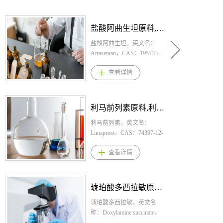
盐酸匹美西林原料,盐酸匹美西林原料药--立项推荐
盐酸匹美西林，英文名：
pivmecillinam hydrochloride，
CAS：32887-03-9，化学式：
查看详情
C21H33N3O5S·CLH。桐晖药
业提供盐酸匹美西林,盐酸匹
美西林原料,盐酸匹美西林原
料药。 1.盐酸匹美西林规
阿培利司原料,阿培利司原料药--立项推荐
格： 片剂（美）：
185mg（以匹美西林计） 片
阿培利司，英文名：
剂（欧）：200mg、400mg 2.
alpelisib，CAS：1217486-61-
盐酸匹美西林用法用量： 美
7，化学式：
查看详情
国：根据临床说明，PIVYA
C19H22F3N5O2S。桐晖药业
的推荐剂量为每日3次，每次
提供阿培利司,阿培利司原料,
185毫克口服，连服3至7天。
阿培利司原料药。 1.阿培利
欧盟：推荐剂量为每日3次，
司规格： 片剂：50mg、
维立西呱原料,维立西呱原料药--立项推荐
每次1或2片(200-400毫克)，
125mg、150 mg、200mg 2.阿
连服3天。 3.盐酸匹美西林适
培利司用法用量： 推荐剂
维立西呱，英文名：
应症 美国：适用于治疗患有
量：每日一次口服300mg（两
Vericiguat，CAS：1350653-
由大肠杆菌、奇异变形杆菌
片150mg），与食物同服 3.阿
20-1，化学式：