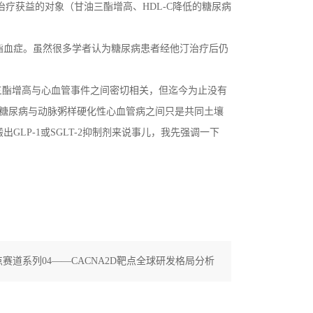
特治疗获益的对象（甘油三酯增高、HDL-C降低的糖尿病
酯血症。虽然很多学者认为糖尿病患者经他汀治疗后仍
三酯增高与心血管事件之间密切相关，但迄今为止没有
型糖尿病与动脉粥样硬化性心血管病之间只是共同土壤
P-1或SGLT-2抑制剂来说事儿，我先强调一下
赛道系列04——CACNA2D靶点全球研发格局分析