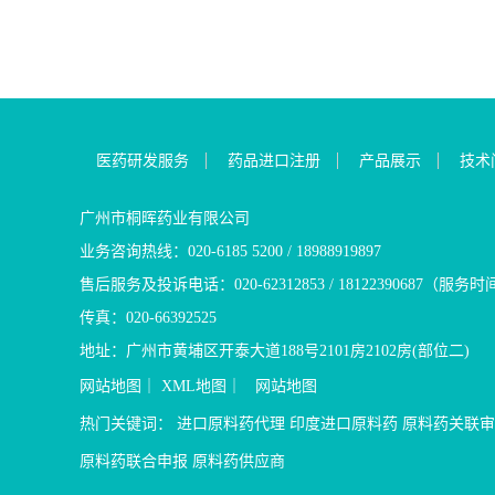
的初始反应是在
率为22.3%，而
乏，出生后第一
剂量、严重哮喘
治疗维持剂量每天1
20-30分钟，此
9.4%；ESR1突
现）患者。 4.苯
服糖皮质激素时
250mg，分次及
哌哌司汀的作用
司群相较于标准
优势 1.苯丁酸钠
成人：一次1～2
左旋多巴合用时
3-4 小时。3.本品
将疾病进展或死
的前体药物，在患
次。 儿童：一次0
剂量每天1-3片。
在日本上市的止
45%，12个月无
氧化代谢成乙酸
1mg，一天二次
尔适应症: 帕金
上市的为盐酸盐
26.8%，而标准治
谷氨酸和氨结合
克劳恩病：每日9
地尔品种优势 （
主要市场在欧洲
3.口服剂型，同
谷酰胺，通过肾
8周，推荐餐后口
巴胺能激动剂，
医药研发服务
药品进口注册
产品展示
技术
咨询。芬地酸氯哌
群需要注射给药
含氮废物排泄的
的治疗过程，反
黑质纹状体突触后
酸氯哌丁国内外
服片剂，每日口
径。服用苯丁酸
性疾病。 IgA
及中脑皮质； （
进口：无国产：
从性较高； 4.本
的血氨水平和血
量为每天一次口服
单一用药，特别
广州市桐晖药业有限公司
哌斯汀/芬地酸氯
专利，原研正在
下降，以形成苯
服混悬液：推荐剂量
为主要症状的病
业务咨询热线：020-6185 5200 / 18988919897
析基药医保：无
我司可供外商原
的形式增加含氮
口服，每日两次，
左旋多巴合并使
册分类：3类原料
关注咨询。 盐酸
泄； 2.疗效明显
3.布地奈德适应
期或后期治疗； 
售后服务及投诉电话：020-62312853 / 18122390687（服务时
备案状态：备案
内外上市情况： 
明，27g/天的剂
气管哮喘和哮喘
仅有原研制剂上
传真：020-66392525
哌斯汀/芬地酸氯
产：无 盐酸依拉
钠能够很好的取
管炎； b.口服
尔市场分析 基
种：右美沙芬、
析 基药、医保：
效应的血浆浓度
FDA批准适应症
乙类医保 专利
地址：广州市黄埔区开泰大道188号2101房2102房(部位二)
海拉明等芬地酸氯哌
CN113750091
验的研究中有将近
患有快速进展风
来源：印度 备
网站地图
｜
XML地图
｜
网站地图
通过则2036.04.
病情稳定超过了
免疫球蛋白A肾病
案中 注册分类：
源：印度 备案状
间； 3.已在全球
病）成人患者蛋
地尔同类品种：
热门关键词：
进口原料药代理
印度进口原料药
原料药关联审
注册分类：3类...
本品在1996年已
尿蛋白与肌酐比 (UP
苄丝肼，普拉克
批准上市，另外
尔注册申报情况
原料药联合申报
原料药供应商
本等地也获批上市；
制剂情况：进口