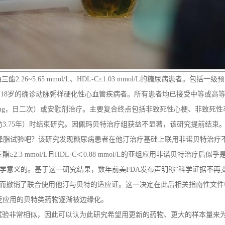
甘油三酯2.26~5.65 mmol/L、HDL-C≤1.03 mmol/L的糖尿病
龄≥18岁的确诊动脉粥样硬化性心血管疾病者。所有患者均已接受中等或高等
e，0.2mg，日二次）或安慰剂治疗。主要复合终点包括非致死性心梗、非
访3.75年）时结束研究。因佩玛贝特治疗组获益不显著，该研究提前结束
ORD降脂试验吧？该研究发现糖尿病患者在他汀治疗基础上联用非诺贝特治疗
mmol/L且HDL-C＜0.88 mmol/L的亚组应用非诺贝特治疗后似乎是有
益是没有统计学意义的。基于这一研究结果，数年前美FDA发布声明称“科学证据
，因而撤销了联合使用他汀与贝特的适应证。这一决定在此后相关指南性文件
泛应用的贝特类药物逐渐被边缘化。
D降脂试验非常相似，因此可以认为此研究希望用更新的药物、更大的样本量