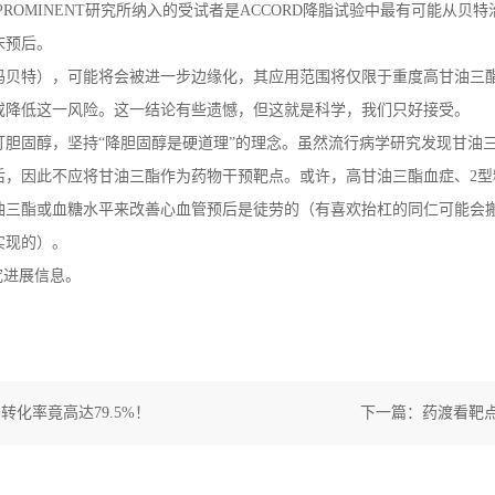
PROMINENT研究所纳入的受试者是ACCORD降脂试验中最有可能从贝
床预后。
玛贝特），可能将会被进一步边缘化，其应用范围将仅限于重度高甘油三
或降低这一风险。这一结论有些遗憾，但这就是科学，我们只好接受。
盯胆固醇，坚持“降胆固醇是硬道理”的理念。虽然流行病学研究发现甘油
后，因此不应将甘油三酯作为药物干预靶点。或许，高甘油三酯血症、2
酯或血糖水平来改善心血管预后是徒劳的（有喜欢抬杠的同仁可能会搬出GL
实现的）。
究进展信息。
化率竟高达79.5%！
下一篇：
药渡看靶点