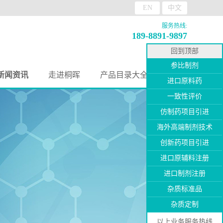
EN
中文
服务热线:
189-8891-9897
回到顶部
参比制剂
新闻资讯
走进桐晖
产品目录大全
进口原料药
一致性评价
仿制药项目引进
海外高端制剂技术
创新药项目引进
进口原辅料注册
进口制剂注册
杂质标准品
杂质定制
以上业务服务热线