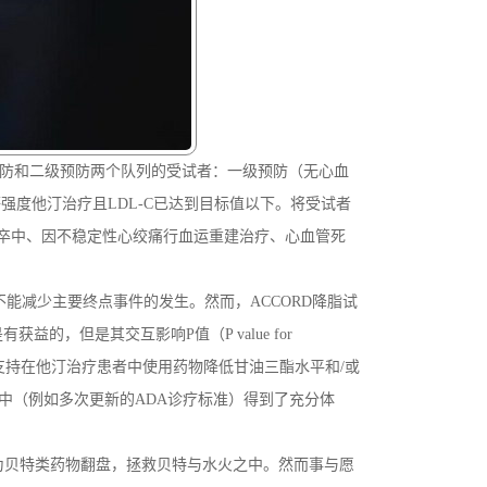
患者。包括一级预防和二级预防两个队列的受试者：一级预防（无心血
强度他汀治疗且LDL-C已达到目标值以下。将受试者
致死性卒中、因不稳定性心绞痛行血运重建治疗、心血管死
。
不能减少主要终点事件的发生。然而，ACCORD降脂试
获益的，但是其交互影响P值（P value for
不再支持在他汀治疗患者中使用药物降低甘油三酯水平和/或
中（例如多次更新的ADA诊疗标准）得到了充分体
来为贝特类药物翻盘，拯救贝特与水火之中。然而事与愿