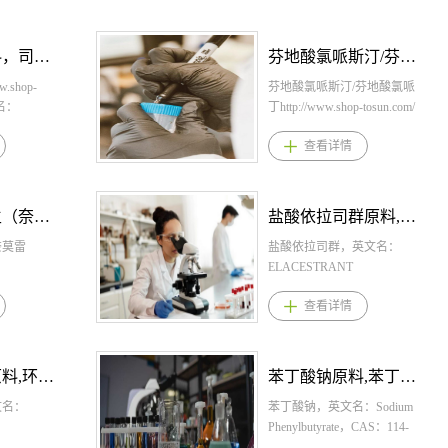
芬地酸氯哌斯汀/芬地酸氯哌丁原料，芬地酸氯哌斯汀/芬地酸氯哌丁原料药-立项推荐
盐酸阿曲生坦原料,盐酸阿曲生坦原料药--立项推荐
芬地酸氯哌
盐酸阿曲生坦，英文名：
tosun.com/
Atrasentan，CAS：195733-
ne
43-8，化学式：
查看详情
85187-37-
C29H38N2O6HCl。桐晖药业
提供盐酸阿曲生坦,盐酸阿曲
20H14O4，
生坦原料,盐酸阿曲生坦原料
地酸氯哌斯
药。 1.盐酸阿曲生坦规格：
盐酸依拉司群原料,盐酸依拉司群原料药--立项推荐
利马前列素原料,利马前列素原料药--立项推荐
，芬地酸氯
片剂：0.75mg 2.盐酸阿曲生
哌丁原料，
英文名：
坦用法用量： 每日一次，每
利马前列素，英文名：
芬地酸氯哌
次0.75mg，随餐或不随餐服
Limaprost，CAS：74397-12-
地酸氯哌斯
RIDE，
用均可，应整片吞下，不要
9，化学式：C22H36O5。桐
查看详情
剂型规格片
93-8，化学
切割、挤压或咀嚼。 3.盐酸
晖药业提供利马前列素,利马
剂：10%2、
N2O2。桐晖
阿曲生坦适应症 用于降低有
前列素原料,利马前列素原料
芬地酸氯哌
司群,盐酸
疾病进展风险的原发性免疫
药。 1.利马前列素规格： 片
，每日剂量
酸依拉司群
球蛋白A肾病（IgAN）成人
剂：5µg 2.利马前列素用法用
苯丁酸钠原料,苯丁酸钠原料药--立项推荐
琥珀酸多西拉敏原料,琥珀酸多西拉敏原料药--立项推荐
g，2岁以上4
依拉司群规
患者的蛋白尿。 4.盐酸阿曲
量： 通常成人一日3次，一次
，4岁以上7岁
86mg 2.
Sodium
生坦产品优势 1.2025年4月原
口服5μg。 3.利马前列素适应
琥珀酸多西拉敏，英文名
分三次口服给
用量： 推
CAS：114-
研获FDA加速批准上市，同
症 改善退行性腰椎管狭窄症
称：Doxylamine succinate，
成人每日
g片，每日一
年被我国纳入优先审评品
(直腿抬高试验正常，有间歇
CAS：562-10-7，化学式：