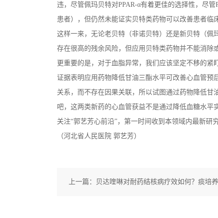
违，尽管佩玛贝特对PPAR-α有着更佳的选择性，尽管
患者），但仍然未能证实贝特类药物可以改善患者临
这样一来，无论老贝特（非诺贝特）还是新贝特（佩
存在很高的残余风险，但应用贝特类药物并不能消除
更重要的是，对于血脂异常，我们应该坚定不移的紧
证据表明应用药物降低甘油三酯水平可改善心血管预
关系，而不存在因果关联，所以试图通过药物降低甘油三
吧，这两类新药的心血管获益不是通过降低血糖水平
关注“郭艺芳心前沿”，第一时间收到本领域内最新研
（河北省人民医院 郭艺芳）
上一篇：
贝达喹啉对耐药结核病疗效如何？痰培养转