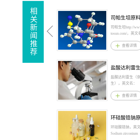
相
关
新
芬地酸氯哌斯汀/
丁http://www.shop-
闻
英文名：Cloperasti
推
查看详情
Fendizoate，CAS：
荐
7，化学式：
C20H24CLNO.C
桐晖药业提供芬
汀/芬地酸氯哌丁
哌斯汀/芬地酸氯
盐酸依拉司群，
芬地酸氯哌斯汀/
ELACESTRANT
丁原料药。1、芬
DIHYDROCHLO
查看详情
汀/芬地酸氯哌丁
CAS：1349723-
剂：2.5mg；颗粒
式：C30H40Cl2
芬地酸氯哌斯汀/
药业提供盐酸依拉
丁用法用量片剂
依拉司群原料,盐
为:1岁以下7.5m
原料药。 1.盐酸
岁以下7.515mg
格： 片剂：345mg、
苯丁酸钠，英文名：
以下1530mg，
盐酸依拉司群用法
Phenylbutyrate，
药。颗粒，通常
荐剂量为345 m
70-5，化学式：