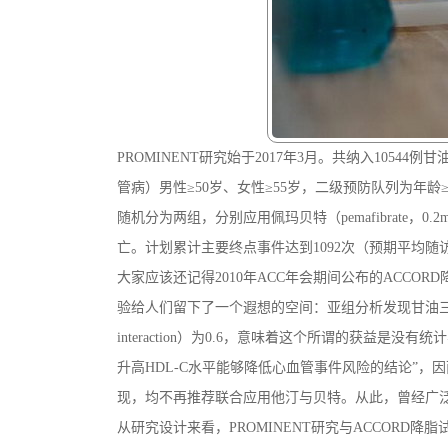
PROMINENT研究始于2017年3月。共纳入10544例
管病）男性≥50岁、女性≥55岁，二级预防队列为年
随机分为两组，分别应用佩玛贝特（pemafibrat
亡。计划累计主要终点事件达到1092次（预期平均随
大家应该还记得2010年ACC年会期间公布的ACC
验给人们留下了一个遐想的空间：亚组分析发现甘油三酯≥2.3 
interaction）为0.6，意味着这个所谓的获
升高HDL-C水平能够降低心血管事件风险的结论”
现，均不再推荐联合应用他汀与贝特。从此，曾经广
从研究设计来看，PROMINENT研究与ACCOR