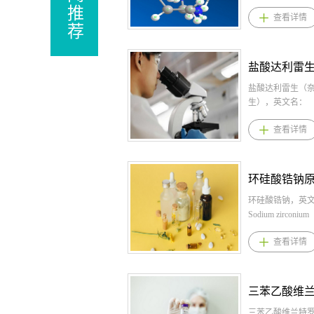
Sparsentan，CAS：254740-
英文名：Clo
推
查看详情
查
64-2，化学式：
Fendizoa
荐
C32H40N4O5S，桐晖药业提
7，化学
供司帕生坦，司帕生坦原
C20H24C
料，司帕生坦原料药。1、司
桐晖药业
盐酸达利雷生（奈莫雷生）原料,盐酸达利雷生（奈莫雷生）原料药--立项推荐
帕生坦剂型规格片剂:200mg
汀/芬地
和400mg2、司帕生坦用法用
盐酸达利雷生（奈莫雷
哌斯汀/
盐酸依拉
量开始使用时每天一次，每
生），英文名：
芬地酸氯
ELACES
次200毫克口服。14天后，根
DARIDOREXANT
丁原料药
DIHYDR
查看详情
查
据耐受情况增加到每天一次
HYDROCHLORIDE，CAS：
汀/芬地
CAS：134
400毫克。中断后恢复时，考
1792993-84-0，化学式：
剂：2.5
式：C30H
虑重新滴定。3、司帕生坦适
C23H23N6O2Cl * HCl。桐晖
芬地酸氯
药业提供
应症一种内皮素和血管紧张
药业提供盐酸达利雷生（奈
丁用法用
依拉司群
环硅酸锆钠原料,环硅酸锆钠原料药--立项推荐
素II受体拮抗剂，用于减缓成
莫雷生）,盐酸达利雷生（奈
为:1岁以下
原料药。 
人原发性免疫球蛋白A肾病
莫雷生）原料,盐酸达利雷生
环硅酸锆钠，英文名：
岁以下7.
格： 片剂：
苯丁酸钠，
(IgAN)患者的肾功能下降，
（奈莫雷生）原料药。 1.盐
Sodium zirconium
以下153
盐酸依拉
Phenylbu
这些患者有疾病进展的风
酸达利雷生（奈莫雷生）规
cyclosilicate，CAS：90098-
药。颗粒
荐剂量为3
70-5，
查看详情
查
险。4、司帕生坦产品优势1.
格： 片剂：25 mg、50mg 2.
04-7，化学式：
3060m
次，口服，
C10H1
司帕生坦是一种口服的双效
盐酸达利雷生（奈莫雷生）
C19H15ClN2O4。桐晖药业提
日2岁以下
依拉司群
苯丁酸钠
内皮素-血管紧张素受体拮抗
用法用量： 推荐剂量为每晚
供环硅酸锆钠,环硅酸锆钠原
岁以下7.
素受体拮
酸钠原料药
剂（DEARA），能够选择性
服用25毫克至50毫克，睡前
料,环硅酸锆钠原料药。 1.环
以下153
至少一种
格： 片：
三苯乙酸维兰特罗原料,三苯乙酸维兰特罗原料药--立项推荐
地作用于内皮素A（ETA）受
30分钟内口服，且在计划醒
硅酸锆钠规格： 散剂：每包5
外，会根
进展，且患
940mg/
体和血管紧张素II亚型
来前至少有7小时的时间。 3.
克、每包10克 2.环硅酸锆钠
三苯乙酸维兰特罗，英文
增减。3
阴性、E
量： 临
布地奈德