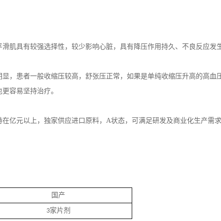
平滑肌具有较强选择性，较少影响心脏，具有降压作用持久、不良反应发
明显，患者一般收缩压较高，舒张压正常，如果是单纯收缩压升高的高血
也更容易坚持治疗。
持在亿元以上，独家供应进口原料，A状态，可满足研发及商业化生产需
国产
家片剂
3