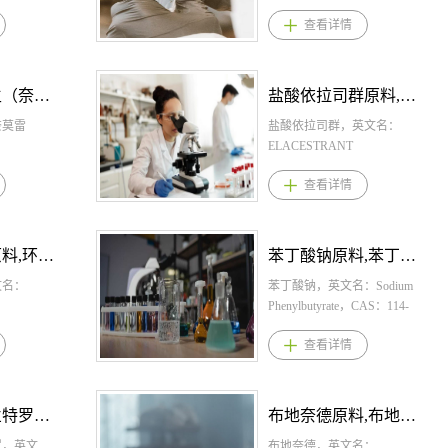
perastine
43-8，化学式：
看详情
查看详情
te，CAS：85187-37-
C29H38N2O6HCl。桐晖
式：
提供盐酸阿曲生坦,盐酸阿
LNO.C20H14O4，
生坦原料,盐酸阿曲生坦原
提供芬地酸氯哌斯
药。 1.盐酸阿曲生坦规格
盐酸依拉司群原料,盐酸依拉司群原料药--立项推荐
利马前列素原料,
酸氯哌丁，芬地酸氯
片剂：0.75mg 2.盐酸阿曲
芬地酸氯哌丁原料，
司群，英文名：
坦用法用量： 每日一次，
利马前列素，英文名：
哌斯汀/芬地酸氯哌
TRANT
次0.75mg，随餐或不随餐
Limaprost，CAS：74397-1
。1、芬地酸氯哌斯
OCHLORIDE，
用均可，应整片吞下，不
9，化学式：C22H36O5。
看详情
查看详情
酸氯哌丁剂型规格片
9723-93-8，化学
切割、挤压或咀嚼。 3.盐
晖药业提供利马前列素,利
mg；颗粒剂：10%2、
40Cl2N2O2。桐晖
阿曲生坦适应症 用于降低
前列素原料,利马前列素原
哌斯汀/芬地酸氯哌
盐酸依拉司群,盐酸
疾病进展风险的原发性免
药。 1.利马前列素规格： 
量片剂，每日剂量
原料,盐酸依拉司群
球蛋白A肾病（IgAN）成
剂：5µg 2.利马前列素用
苯丁酸钠原料,苯丁酸钠原料药--立项推荐
琥珀酸多西拉敏原料,琥珀酸多西拉
7.5mg，2岁以上4
1.盐酸依拉司群规
患者的蛋白尿。 4.盐酸阿
量： 通常成人一日3次，
515mg，4岁以上7岁
345mg、86mg 2.
英文名：Sodium
生坦产品优势 1.2025年4
口服5μg。 3.利马前列素
琥珀酸多西拉敏，英文名
0mg，分三次口服给
司群用法用量： 推
tyrate，CAS：114-
研获FDA加速批准上市，
症 改善退行性腰椎管狭窄
称：Doxylamine succinate
，通常成人每日
45 mg片，每日一
化学式：
年被我国纳入优先审评品
(直腿抬高试验正常，有间
CAS：562-10-7，化学式
看详情
查看详情
g分3次口服。儿童，每
随餐服用 3.盐酸
1NaO2。桐晖药业提供
种，8月获批上市； 2.其
性跛行)患者的主观症状(
C21H28N2O5。桐晖药业
7.5mg，2岁以上4
适应症 是一种雌激
,苯丁酸钠原料,苯丁
主要是基于其治疗的尿蛋
和下肢疼痛及麻木感)。 4.
供琥珀酸多西拉敏，琥珀
515mg，4岁以上7岁
抗剂，用于治疗在
。 1.苯丁酸钠规
有36.1%的下降（显著优
马前列素产品优势 1.利马
多西拉敏原料，琥珀酸多
0mg分3次口服。此
内分泌疗法后病情
500mg 颗粒：
准治疗），同时安全性数
列素是国内唯一获批治疗
拉敏原料药。 1.琥珀酸多
布地奈德原料,布地奈德原料药--立项推荐
甲硫酸新斯的明原料,甲硫酸新斯的
据年龄和症状适当
有ER阳性、HER2
g 2.苯丁酸钠用法用
良好； 3.流行病学，我国
椎管狭窄症的化药，填补
拉敏规格： 琥珀酸多西拉
、芬地酸氯哌斯汀/芬
SR1突变的晚期或转
床经验中苯丁酸钠的
，英文名：
全球原发性肾小球疾病发
床空白； 2.机制创新，通
片：25mg 琥珀酸多西拉
甲硫酸新斯的明，英文名