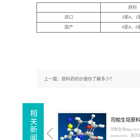
原料
进口
家
，
2
A
1
国产
家
，
6
A
6
上一篇：
原料药的价值你了解多少？
相
司帕生坦原料，司帕生坦原料药-立项推荐
关
新
司帕生坦http://www.shop-
芬地酸氯
tosun.com/，英文名：
丁http://w
闻