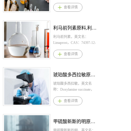
CAS：32887-03-9，化学式：
查看详情
药业
C21H33N3O5S·CLH。桐晖药
曲
业提供盐酸匹美西林,盐酸匹
料
美西林原料,盐酸匹美西林原
：
料药。 1.盐酸匹美西林规
利马前列素原料药--立项推荐
阿培利司原料,阿培利司原料药--立项推荐
生
格： 片剂（美）：
每
185mg（以匹美西林计） 片
阿培利司，英文名：
服
2-
剂（欧）：200mg、400mg 2.
alpelisib，CAS：1217486-61-
要
桐
盐酸匹美西林用法用量： 美
7，化学式：
查看详情
酸
马
国：根据临床说明，PIVYA
C19H22F3N5O2S。桐晖药业
有
料
的推荐剂量为每日3次，每次
提供阿培利司,阿培利司原料,
疫
片
185毫克口服，连服3至7天。
阿培利司原料药。 1.阿培利
人
法用
欧盟：推荐剂量为每日3次，
司规格： 片剂：50mg、
敏原料药--立项推荐
维立西呱原料,维立西呱原料药--立项推荐
曲
一次
每次1或2片(200-400毫克)，
125mg、150 mg、200mg 2.阿
月原
适应
连服3天。 3.盐酸匹美西林适
培利司用法用量： 推荐剂
维立西呱，英文名：
同
症
，
应症 美国：适用于治疗患有
量：每日一次口服300mg（两
Vericiguat，CAS：1350653-
歇
：
由大肠杆菌、奇异变形杆菌
片150mg），与食物同服 3.阿
20-1，化学式：
查看详情
获批
腰部
提
和腐生葡萄球菌敏感菌株引
培利司适应症 与氟维司群联
C19H16F2N8O2。桐晖药业
白
利
酸
起的单纯性尿路感染(uTUI)的
合用于治疗绝经后女性和男
提供维立西呱,维立西呱原料,
于标
前
西
成年女性患者。 欧盟：用于
性，激素受体 (HR) 阳性、人
维立西呱原料药。 1.维立西
据
腰
西
治疗由细菌引起的尿路感
表皮生长因子受体 2 (HER2)
呱规格： 片剂：(1)2.5mg
明原料药--立项推荐
艾伏尼布原料，艾伏尼布原料药--立项推荐
是
临
敏
染。 4.盐酸匹美西林产品优
阴性、PIK3CA 突变、晚期或
(2)5mg (3)10mg 2.维立西呱用
病
过
敏吡
：
势 1.独特的作用机制，匹美
转移性乳腺癌在基于内分泌
法用量： 本品的推荐起始剂
艾伏尼布，英文名：