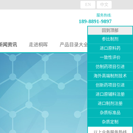
EN
中文
服务热线:
189-8891-9897
回到顶部
参比制剂
新闻资讯
走进桐晖
产品目录大全
进口原料药
一致性评价
仿制药项目引进
海外高端制剂技术
创新药项目引进
进口原辅料注册
进口制剂注册
杂质标准品
杂质定制
以上业务服务热线