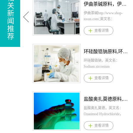
伊曲茶碱原料，伊曲茶碱原料药-立项推荐
关
新
伊曲茶碱http://www.shop-
tosun.com/,英文名：
闻
Istradefylline，CAS：155270-
推
查看详情
99-8，化学式：
荐
C20H24N4O4，桐晖药业提
供伊曲茶碱，伊曲茶碱原
料，伊曲茶碱原料药。伊曲
环硅酸锆钠原料,环硅酸锆钠原料药--立项推荐
茶碱剂型规格片剂：20mg、
40mg伊曲茶碱用法用量推荐
环硅酸锆钠，英文名：
剂量为每日一次口服20mg，
Sodium zirconium
可增加至每日一次最多
cyclosilicate，CAS：17141-
查看详情
40mg，可随餐或不随餐服
74-1，化学式：Na-1.5H-
用。伊曲茶碱适应症日本：
0.5ZrSi3O9•2–3H2O。桐晖药
帕金森病的左旋多巴制剂的
业提供环硅酸锆钠,环硅酸锆
剂末现象的改善。美国：一
钠原料,环硅酸锆钠原料药。
盐酸奥扎莫德原料,盐酸奥扎莫德原料药--立项推荐
种腺苷受体拮抗剂，适用于
1.环硅酸锆钠规格： 散剂：
在出现“关闭”发作的帕金森病
每包5克、每包10克 2.环硅酸
盐酸奥扎莫德，英文名：
(PD)成年患者中作为左旋多
锆钠用法用量： 成人(包括老
Ozanimod Hydrochloride，
巴/卡比多巴的辅助治疗。伊
年人)用药 纠正阶段 本品的推
CAS：1618636-37-5，化学
查看详情
曲茶碱产品优势1.本品属于新
荐起始剂量为10克，每日三
式：C23H24N4O3•HCl。桐
类型的抗帕金森药物
次，最长48小时，口服给
晖药业提供盐酸奥扎莫德,盐