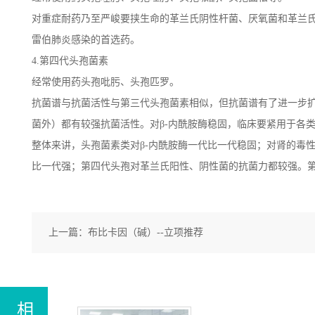
对重症耐药乃至严峻要挟生命的革兰氏阴性杆菌、厌氧菌和革兰
雷伯肺炎感染的首选药。
4.第四代头孢菌素
经常使用药头孢吡肟、头孢匹罗。
抗菌谱与抗菌活性与第三代头孢菌素相似，但抗菌谱有了进一步
菌外）都有较强抗菌活性。对β-内酰胺酶稳固，临床要紧用于各
整体来讲，头孢菌素类对β-内酰胺酶一代比一代稳固；对肾的毒
比一代强；第四代头孢对革兰氏阳性、阴性菌的抗菌力都较强。
上一篇：
布比卡因（碱）--立项推荐
相