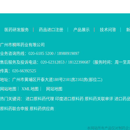
高，2013年首次在日本获
长透析间期后的透折前血清
脂性小分子药物，可透过血
轻泻剂难以充分缓解的慢性
区域处涂抹本品，每日一次
批，美国2019年获批，大量
钾值每周上调或下调剂量，
脑屏障进入中枢，直接发挥
便秘症状。 4.琥珀酸普芦卡
(晚间)；搽剂：将本品施用于
的临床实践数据证实这种分
以达到正常血钾水平(4.0～
神经保护作用，表观分布容
必利产品优势 1.琥珀酸普芦
病甲，每7天使用1～2次。
子是安全的；5.国内无有效的
5.0mmol/L)。剂量可以5克为
积高达5590L，有更强的血脑
卡必利片具有高选择性、高
3.盐酸阿莫罗芬适应症: 乳
专利壁垒，人口老龄化带动
增量，按一周一次的间隔进
屏障穿透能力，在脑组织中
亲和力的五羟色胺受体激动
膏：由皮肤真菌引起的皮肤
医药研发服务
药品进口注册
产品展示
技术问答
PD用药的市场刚需，将有利
行调整，最高可增至15克每
浓度与血药浓度比值高达
剂，通过特异性、选择性地
真菌病：足癣(脚癣，运动员
于本品的上市推广，我司可
日一次，在非透析日给药。
(1016) : 1， 3.脑保护作用强
刺激肠道五羟色胺受体，诱
脚)，股癣，体癣。皮肤念珠
供外商原料药，欢迎关注咨
3.环硅酸锆钠适应症 本品适
于干扰素，III期研显示奥扎
导肠的高幅推进性收缩，显
菌病。 搽剂：用于治疗敏感
广州市桐晖药业有限公司
询。伊曲茶碱国内外上市情
用于治疗成人高钾血症。 使
莫德组较干扰素（IFN）β‑1a
着促进肠道、特别是结肠的
真菌引起的指(趾)甲感染 盐
业务咨询热线：020-6185 5200 / 18988919897
况：进口：无国产：无伊曲
用限制：因口服制剂较难实
组一致性显著降低了全脑容
蠕动，在改善肠道动力和重
酸阿莫罗芬品种优势 （1）
茶碱市场分析基药医保：无
现快速降钾，本品不应单独
量丢失（31%、26%）、皮质
建肠道功能方面有显着作
本品有乳膏和搽剂两个剂
售后服务及投诉电话：020-62312853 / 18122390687（服务时间：周一至周五9
专利：无注册分类：3类原料
用于危及生命的高钾血症的
灰质容量丢失（84%、60%）
用； 2.药物依从性较好，每
型，乳膏用于皮肤癣类，搽
传真：020-66392525
来源：印度备案状态：备案
紧急治疗。 4.环硅酸锆钠产
和丘脑容量丢失（32%、
天只需服用一次，餐前餐后
剂用于指甲感染，2023年本
中伊曲茶碱同类产品：恩他
品优势 1.高钾血症是指患者
27%）1,10-11。尽早使用奥
均可服用； 3.乙类医保品
品制剂国内销售额达2.4亿
地址：广州市黄埔区开泰大道188号2101房2102房(部位二)
卡朋、奥匹卡朋、硝替卡朋
血清中钾离子的浓度超过
扎莫德，延缓脑容量丢失获
种，我司可供A状态外商原料
元，同比增长43.75%；
网站地图
｜
XML地图
｜
网站地图
等伊曲茶碱http://www.shop-
5.5mmol/L的一种状态，是慢
益更多，同时基于其对神经
药，欢迎关注咨询。 琥珀
（2）近年美甲市场火热，用
tosun.com/注册申报情况进
性肾脏病和心力衰竭的重要
炎症和神经退行性改变的双
酸普芦卡必利国内外上市情
于治疗相关的指甲感染药品
热门关键词：
进口原料药代理
印度进口原料药
原料药关联审评
进口药
口：原料：无；制剂：无国
并发症之一，慢性肾病是我
重控制，临床研究中实现了
况： 进口：无 国产：9家
市场需求也明显提升，据研
产...
国目前增长最快的第六大死
出色的NEDA（无疾病活动证
国产片剂 琥珀酸普芦卡必
究统计，全球甲癣类药物市
原料药联合申报
原料药供应商
因，且患病人数在不断增
据）-4达标率，高达33.5%；
利市场分析 基药、医保：
场规模呈稳步扩张态势，
加，慢性肾脏病中高钾血症
4.安全性优势，MS患者需长
片剂医保乙类 专利：无
2023年全球甲癣药物市场销
患者占必达22.8%； 2.本品...
期用药，根据临床试验，总
原料来源...
售额达到34.9亿美元，预计
本网站所有产品仅对制药企