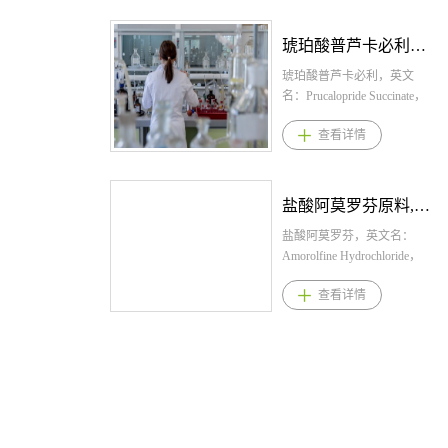
（PD），是全球首个腺甘
药，用水冲服。达到正常血
酸奥扎莫德原料,盐酸奥扎莫
A2A受体拮抗剂，能通过改
钾水平后，应开始维持治
德原料药。 1.盐酸奥扎莫德
琥珀酸普芦卡必利原料,琥珀酸普芦卡必利原料药--立项推荐
变神经元的活动而改善PD患
疗。 维持阶段 达到正常血钾
规格： 胶囊：0.23mg、
者的运动机能，临床用于治
水平后，应确定本品预防高
0.46mg、0.92mg 2.盐酸奥扎
琥珀酸普芦卡必利，英文
疗PD和改善PD初期的运动障
钾血症复发的最低有效剂
莫德用法用量： 推荐剂量为
名：Prucalopride Succinate，
碍；2.可联用或单用，作为选
量。建议起始剂量为5克每日
0.92mg，每日一次。 3.盐酸
CAS：179474-85-2，化学
查看详情
择性的腺苷A2受体拮抗剂，
一次，可按需将剂量上调至
奥扎莫德适应症 用于治疗：
式：
伊曲茶碱能明显缩短关期，
10克每日一次，或下调至5克
复发形式的多发性硬化症
C18H26ClN3O3.C4H6O4。桐
延长开期，且耐受性和安全
隔日一次，以维持正常的血
(MS)，包括成人临床孤立综
晖药业提供琥珀酸普芦卡必
性良好，临床试验结果显示
钾水平。在维持治疗阶段，
合征、复发缓解疾病和活动
利,琥珀酸普芦卡必利原料,琥
盐酸阿莫罗芬原料,盐酸阿莫罗芬原料药--立项推荐
可显著降低左旋多巴治疗的
不应服用超过10克每日一次
性继发进行性疾病；成人中
珀酸普芦卡必利原料药。 1.
剂末现象，还可单独用于治
的剂量。 在治疗期间应定期
度至重度活动性溃疡性结肠
琥珀酸普芦卡必利规格：
盐酸阿莫罗芬，英文名：
疗早期PD症状，如焦虑、抑
监测血钾水平。监测频率取
炎 (UC) 4.盐酸奥扎莫德产品
片：1mg，2mg 2.琥珀酸普
Amorolfine Hydrochloride，
郁等，还能逆转抗精神病药
决于多种因素，包括其他用
优势 1.一种新型选择性鞘氨
芦卡必利用法用量： 口
CAS： 78613-38-4，化学
查看详情
物引起的木僵；3.另外，有动
药、慢性肾脏疾病的进展和
醇1-磷酸（S1P）受体调节
服，餐前餐后均可服用。
式：C21H35NO。桐晖药业
物试验表明本品可减少铂类
食物中钾的摄取。 如果发生
剂，可高亲和力结合S1P受体
成人：每日一次，每次
提供盐酸阿莫罗芬,盐酸阿莫
化疗不良反应，在顺铂治疗
重度低钾血症，则应停服本
1和5，适度抑制淋巴细胞迁
2mg。 老年患者(＞65岁)：
罗芬原料,盐酸阿莫罗芬原料
时，同时联用伊曲茶碱，不
品并对患者进行重新评估。
出，可诱导外周血淋巴细 胞
起始剂量为每日1次，每次
药。 盐酸阿莫罗芬适应症
仅减少了肾脏的损伤，而且
长期血液透析患者治疗 对于
隔离，能够减少活化的淋巴
1mg，如有需要，可增加至每
与用法用量 1.盐酸阿莫罗芬
还预防了神经性疼痛，而且
血液透析患者，本品仅应在
细胞循环到胃肠道的数量；
日一次，每次2mg。 3.琥
规格：乳膏：0.25%；搽剂：
抑制了肿瘤生长的能力；4.欧
非透析日给药。推荐起始剂
2.对中枢神经发挥更强的抗炎
珀酸普芦卡必利适应症 用
5% 2.盐酸阿莫罗芬用法用
美日均已上市，分子安全性
量为5克，每日一次。可根据
和神经保护作用，本品为亲
于治疗成年女性患者中通过
量： 乳膏：在受感染皮肤