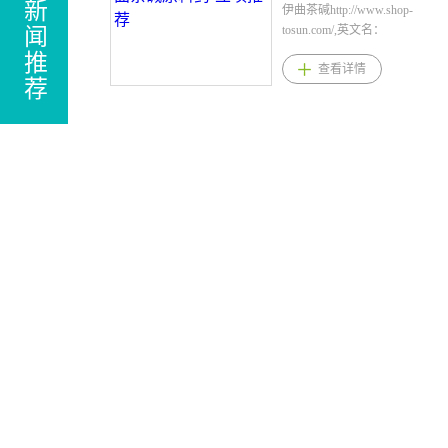
新
伊曲茶碱http://www.shop-
tosun.com/,英文名：
闻
Istradefylline，CAS：155270-
推
查看详情
99-8，化学式：
荐
C20H24N4O4，桐晖药业提
供伊曲茶碱，伊曲茶碱原
料，伊曲茶碱原料药。伊曲
茶碱剂型规格片剂：20mg、
40mg伊曲茶碱用法用量推荐
剂量为每日一次口服20mg，
可增加至每日一次最多
40mg，可随餐或不随餐服
用。伊曲茶碱适应症日本：
帕金森病的左旋多巴制剂的
剂末现象的改善。美国：一
种腺苷受体拮抗剂，适用于
在出现“关闭”发作的帕金森病
(PD)成年患者中作为左旋多
巴/卡比多巴的辅助治疗。伊
曲茶碱产品优势1.本品属于新
类型的抗帕金森药物
（PD），是全球首个腺甘