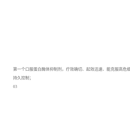
第一个口服蛋白酶体抑制剂，疗效确切、起效迅速、能克服高危细
持久控制；
03