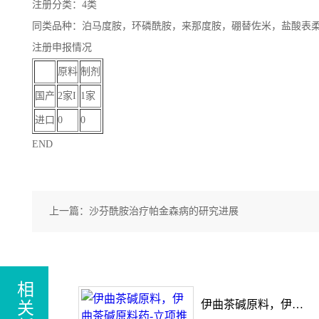
注册分类：4类
同类品种：泊马度胺，环磷酰胺，来那度胺，硼替佐米，盐酸表
注册申报情况
原料
制剂
国产
2家I
1家
进口
0
0
END
上一篇：
沙芬酰胺治疗帕金森病的研究进展
相
伊曲茶碱原料，伊曲茶碱原料药-立项推荐
关