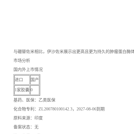
与硼替佐米相比，伊沙佐米展示出更高且更为持久的肿瘤蛋白酶
市场分析
国内外上市情况
进口
国产
1家胶囊
0
基药、医保：乙类医保
化合物专利：ZL200780100142.3，2027-08-06到期
原料来源：印度
备案状态：无