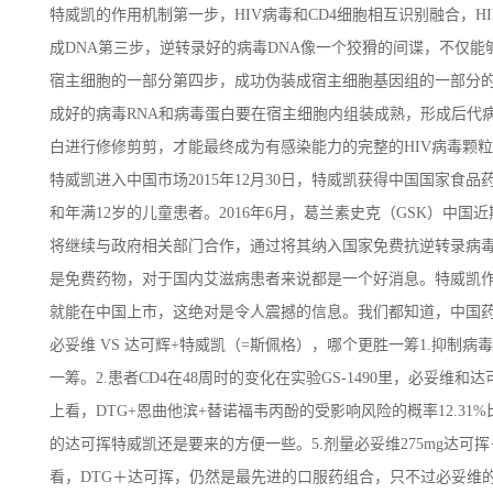
特威凯的作用机制第一步，HIV病毒和CD4细胞相互识别融合，
成DNA第三步，逆转录好的病毒DNA像一个狡猾的间谍，不仅
宿主细胞的一部分第四步，成功伪装成宿主细胞基因组的一部分的
成好的病毒RNA和病毒蛋白要在宿主细胞内组装成熟，形成后代
白进行修修剪剪，才能最终成为有感染能力的完整的HIV病毒颗粒
特威凯进入中国市场2015年12月30日，特威凯获得中国国家
和年满12岁的儿童患者。2016年6月，葛兰素史克（GSK）中国近
将继续与政府相关部门合作，通过将其纳入国家免费抗逆转录病毒
是免费药物，对于国内艾滋病患者来说都是一个好消息。特威凯作
就能在中国上市，这绝对是令人震撼的信息。我们都知道，中国
必妥维 VS 达可辉+特威凯（=斯佩格），哪个更胜一筹1.抑制
一筹。2.患者CD4在48周时的变化在实验GS-1490里，必妥
上看，DTG+恩曲他滨+替诺福韦丙酚的受影响风险的概率12.31
的达可挥特威凯还是要来的方便一些。5.剂量必妥维275mg达可挥
看，DTG＋达可挥，仍然是最先进的口服药组合，只不过必妥维