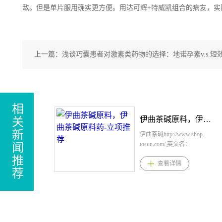
敌。但是单片服用确实更方便。用达可辉+特威凯组合的病友，实际
上一篇：
浅谈巧囊患者对激素类药物的选择：地诺孕素v.s.短
相
伊曲茶碱原料，伊曲茶碱原料药-立项推荐
关
新
伊曲茶碱http://www.shop-
tosun.com/,英文名：
闻
Istradefylline，CAS：155270-
推
查看详情
99-8，化学式：
荐
C20H24N4O4，桐晖药业提
供伊曲茶碱，伊曲茶碱原
料，伊曲茶碱原料药。伊曲
茶碱剂型规格片剂：20mg、
40mg伊曲茶碱用法用量推荐